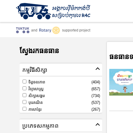
and
supported project
ស្វែងរកធនធាន
ធនធានទ
កម្មវិធីសិក្សា
ចិត្តចលភាព
(404)
វិទ្យាសាស្រ្ត
(657)
សិក្សាសង្គម
(734)
បុរេគណិត
(537)
ភាសាខ្មែរ
(267)
ប្រភេទសកម្មភាព