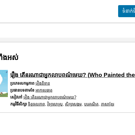
ទំនាក់
ាំងអស់
រឿង តើនរណាជាអ្នកលាបពណ៌មេឃ? (Who Painted the
ប្រភេទសកម្មភាព
រឿងនិទាន
ប្រធានបទតាមខែ
អាកាសធាតុ
សៀវភៅ
រឿង តើនរណាជាអ្នកលាបពណ៌មេឃ?
កម្មវិធីសិក្សា
ចិត្តចលភាព
,
វិទ្យាសាស្រ្ត
,
សិក្សាសង្គម
,
បុរេគណិត
,
ភាសាខ្មែរ