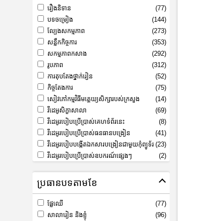
រឿងនិទាន
(77)
បទចម្រៀង
(144)
ល្បែងសកម្មភាព
(273)
សន្លឹកកិច្ចការ
(353)
សកម្មភាពកសាង
(292)
រូបភាព
(312)
ការតុបតែងថ្នាក់រៀន
(52)
កិច្ចតែងការ
(75)
សៀវភៅកម្មវិធីមត្តេយ្យសិក្សារបស់ក្រសួង
(14)
វីដេអូសិក្ខាសាលា
(69)
វីដេអូរបៀបប្រើប្រាស់គេហទំព័រនេះ
(8)
វីដេអូរបៀបប្រើប្រាស់ធនធានបង្រៀន
(41)
វីដេអូរបៀបបង្កើតឯកសារបង្រៀនជាមួយកុំព្យូទ័រ
(23)
វីដេអូរបៀបប្រើប្រាស់ឧបករណ៍ផ្សេងៗ
(2)
ប្រធានបទតាមខែ
ផ្លែឈើ
(77)
សាលារៀន និងខ្ញុំ
(96)