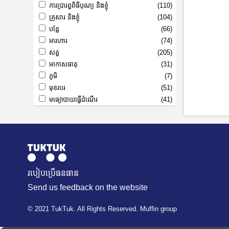
ការប្រារព្ធពិធីបុណ្យ និងខ្ញុំ
(110)
គ្រួសារ និងខ្ញុំ
(104)
បន្លែ
(66)
អារហារ
(74)
សត្វ
(205)
អាកាសធាតុ
(31)
ភូមិ
(7)
មុខរបរ
(51)
មធ្យោបាយធ្វើដំណើរ
(41)
របៀបប្រើធនធាន
Send us feedback on the website
© 2021 TukTuk. All Rights Reserved. Muffin group