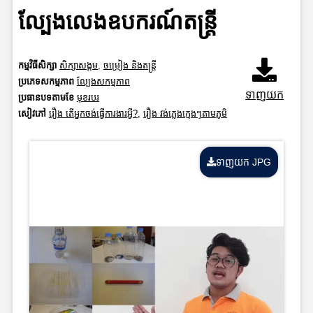
ល្បែងលេងឧបករណ៍តន្រ្តី
កម្មវិធីសិក្សា
សិក្សាសង្គម
,
ចម្រៀង និងតន្ត្រី
ប្រភេទសកម្មភាព
ល្បែងសកម្មភាព
ទាញយក
ប្រធានបទតាមខែ
មុខរបរ
សៀវភៅ
រឿង តើអ្នកចង់ធ្វើការងារអ្វី?
,
រឿង វង់ភ្លេងក្មេងៗតាមភូមិ
ទាញយក JPG