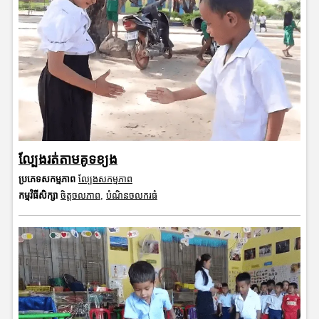
ល្បែងរត់តាមគូទខ្យង
ប្រភេទសកម្មភាព
ល្បែងសកម្មភាព
កម្មវិធីសិក្សា
ចិត្តចលភាព
,
បំណិនចលករធំ