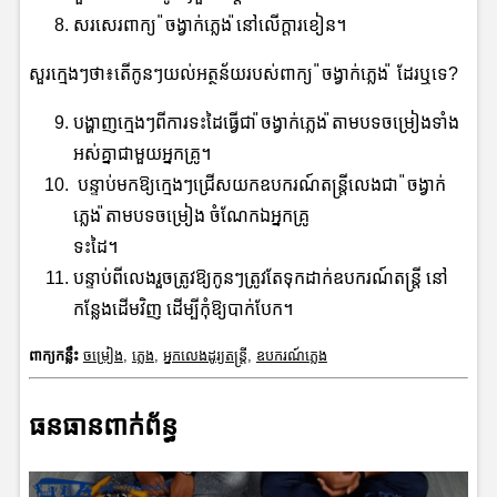
សរសេរពាក្យ ៉ចង្វាក់ភ្លេង ៉នៅលើក្ដារខៀន។
សួរក្មេងៗថា៖តើកូនៗយល់អត្ថន័យរបស់ពាក្យ ៉ចង្វាក់ភ្លេង ៉ ដែរឬទេ?
បង្ហាញក្មេងៗពីការទះដៃធ្វើជា ៉ចង្វាក់ភ្លេង ៉តាមបទចម្រៀងទាំង
អស់គ្នាជាមួយអ្នកគ្រូ។
បន្ទាប់មកឱ្យក្មេងៗជ្រើសយកឧបករណ៍តន្រ្តីលេងជា ៉ចង្វាក់
ភ្លេង ៉តាមបទចម្រៀង ចំណែកឯអ្នកគ្រូ
ទះដៃ។
បន្ទាប់ពីលេងរួចត្រូវឱ្យកូនៗត្រូវតែទុកដាក់ឧបករណ៍តន្រ្តី នៅ
កន្លែងដើមវិញ ដើម្បីកុំឱ្យបាក់បែក។
ពាក្យកន្លឹះ
ចម្រៀង
,
ភ្លេង
,
អ្នកលេងដូរ្យតន្ត្រី
,
ឧបករណ៍ភ្លេង
ធនធានពាក់ព័ន្ធ