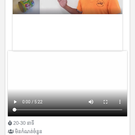
20-30 នាទី
មិនកំណត់ចំនួន