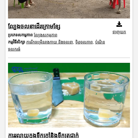
ល្បែងចលនាដើរក្រោមខ្សែ
ទាញយក
ប្រភេទសកម្មភាព
ល្បែងសកម្មភាព
កម្មវិធីសិក្សា
ការរីកចម្រើនរាងកាយ និងចលនា
,
ចិត្តចលភាព
,
បំណិន
ចលករធំ
ការរលាយក្នុងទឹកក្តៅនិងទឹកត្រជាក់