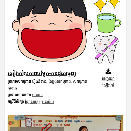
សៀវភៅរូបភាពចម្លែក-ការដុសធ្មេញ
ទាញយក
ប្រភេទសកម្មភាព
រឿងនិទាន
,
ល្បែងសកម្មភាព
,
សកម្មភាព
សៀវភៅ
កសាង
ប្រធានបទតាមខែ
អារហារ
កម្មវិធីសិក្សា
វិទ្យាសាស្រ្ត
,
អនាម័យ