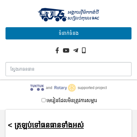
ទំនាក់ទំនង
and
supported project
មេរៀនដែលមិនត្រូវការសម្ភារ
<
ត្រឡប់ទៅធនធានទាំងអស់