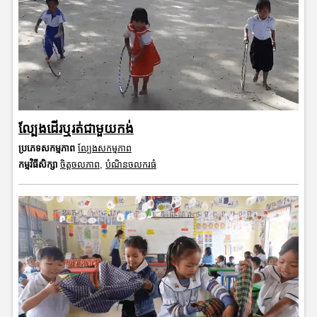
ល្បែងដើរឬរត់ជាមួយកង់
ប្រភេទសកម្មភាព
ល្បែងសកម្មភាព
កម្មវិធីសិក្សា
ចិត្តចលភាព
,
បំណិនចលករធំ