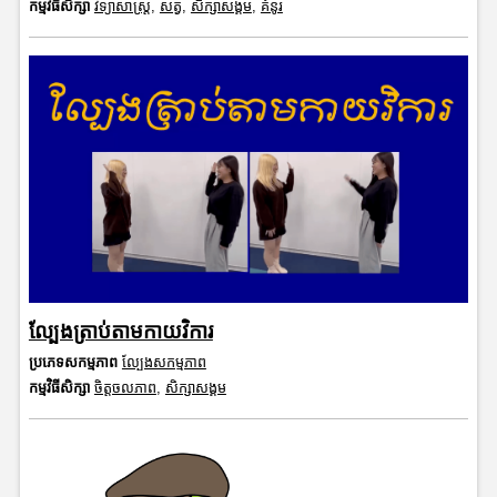
កម្មវិធីសិក្សា
វិទ្យាសាស្រ្ត
,
សត្វ
,
សិក្សាសង្គម
,
គំនូរ
ល្បែងត្រាប់តាមកាយវិការ
ប្រភេទសកម្មភាព
ល្បែងសកម្មភាព
កម្មវិធីសិក្សា
ចិត្តចលភាព
,
សិក្សាសង្គម