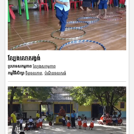
ល្បែងលោតរង្វង់
ប្រភេទសកម្មភាព
ល្បែងសកម្មភាព
កម្មវិធីសិក្សា
ចិត្តចលភាព
,
បំណិនចលករធំ