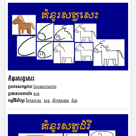
គំនូរសត្វសេះ
ប្រភេទសកម្មភាព
ល្បែងសកម្មភាព
ប្រធានបទតាមខែ
សត្វ
កម្មវិធីសិក្សា
វិទ្យាសាស្រ្ត
,
សត្វ
,
សិក្សាសង្គម
,
គំនូរ