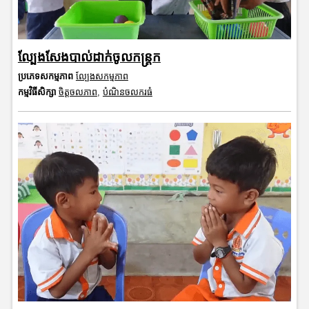
ល្បែងសែងបាល់ដាក់ចូលកន្ត្រក
ប្រភេទសកម្មភាព
ល្បែងសកម្មភាព
កម្មវិធីសិក្សា
ចិត្តចលភាព
,
បំណិនចលករធំ