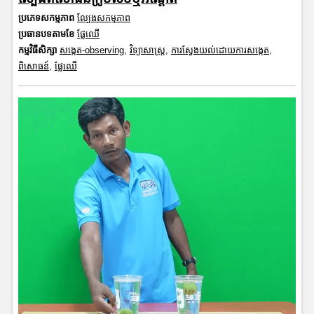
ប្រភេទសកម្មភាព
ល្បែងសកម្មភាព
ប្រធានបទតាមខែ
ផ្លែឈើ
កម្មវិធីសិក្សា
សង្កេត-observing
,
វិទ្យាសាស្រ្ត
,
ការស្វែងយល់ដោយការសង្កេត
,
ពិសោធន៍
,
ផ្លែឈើ