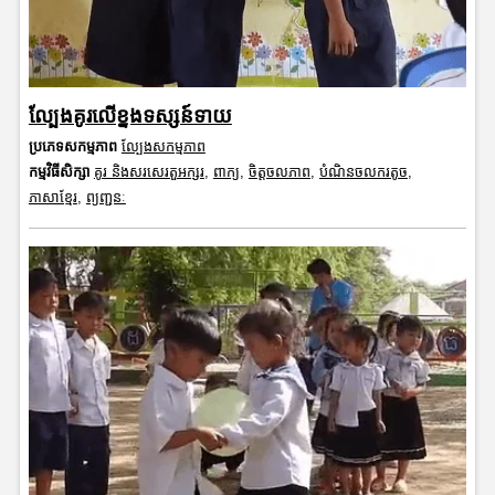
ល្បែងគូរលើខ្នងទស្សន៍ទាយ
ប្រភេទសកម្មភាព
ល្បែងសកម្មភាព
កម្មវិធីសិក្សា
គូរ និងសរសេរតួអក្សរ
,
ពាក្យ
,
ចិត្តចលភាព
,
បំណិនចលករតូច
,
ភាសាខ្មែរ
,
ព្យញ្ជនៈ