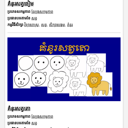
គំនូរសត្វចៀម
ប្រភេទសកម្មភាព
ល្បែងសកម្មភាព
ប្រធានបទតាមខែ
សត្វ
កម្មវិធីសិក្សា
វិទ្យាសាស្រ្ត
,
សត្វ
,
សិក្សាសង្គម
,
គំនូរ
គំនូរសត្វតោ
ប្រភេទសកម្មភាព
ល្បែងសកម្មភាព
ប្រធានបទតាមខែ
សត្វ