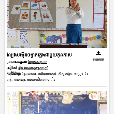
ល្បែងបង្កើតចង្វាក់ភ្លេងជាមួយកូនកាស
ទាញយក
ប្រភេទសកម្មភាព
ល្បែងសកម្មភាព
សៀវភៅ
រឿង វង់ភ្លេងក្មេងៗតាមភូមិ
កម្មវិធីសិក្សា
ចិត្តចលភាព
,
បំណិនចលករធំ
,
សិក្សាសង្គម
,
ចម្រៀង និង
តន្ត្រី
,
ភាសាខ្មែរ
,
ការយល់ដឹងពីភាសាដទៃ