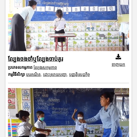
ល្បែងចងចាំឬល្បែងចាប់គូរ
ទាញយក
ប្រភេទសកម្មភាព
ល្បែងសកម្មភាព
កម្មវិធីសិក្សា
បុរេគណិត
,
ដោះស្រាយបញ្ហា
,
បញ្ញត្តិសេដ្ឋកិច្ច