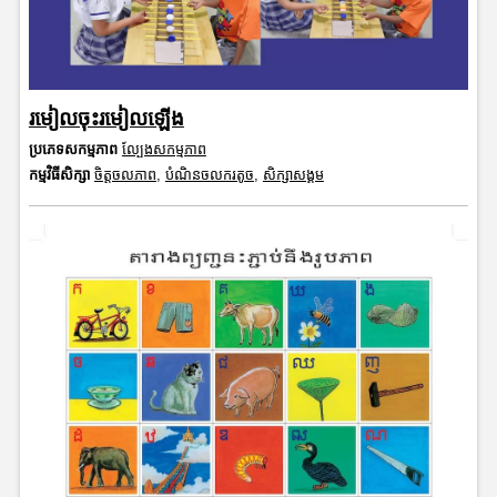
រមៀលចុះរមៀលឡើង
ប្រភេទសកម្មភាព
ល្បែងសកម្មភាព
កម្មវិធីសិក្សា
ចិត្តចលភាព
,
បំណិនចលករតូច
,
សិក្សាសង្គម