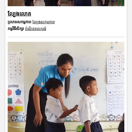
ល្បែងលោត
ប្រភេទសកម្មភាព
ល្បែងសកម្មភាព
កម្មវិធីសិក្សា
បំណិនចលករធំ