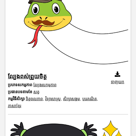
ល្បែងពស់ព្រួយចិត្ត
ទាញយក
ប្រភេទសកម្មភាព
ល្បែងសកម្មភាព
ប្រធានបទតាមខែ
សត្វ
កម្មវិធីសិក្សា
ចិត្តចលភាព
,
វិទ្យាសាស្រ្ត
,
សិក្សាសង្គម
,
បុរេគណិត
,
ភាសាខ្មែរ