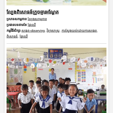
ល្បែងពិសោធន៍ក្រូចឆ្មារអណ្តែត
ប្រភេទសកម្មភាព
ល្បែងសកម្មភាព
ប្រធានបទតាមខែ
ផ្លែឈើ
កម្មវិធីសិក្សា
សង្កេត-observing
,
វិទ្យាសាស្រ្ត
,
ការស្វែងយល់ដោយការសង្កេត
,
ពិសោធន៍
,
ផ្លែឈើ