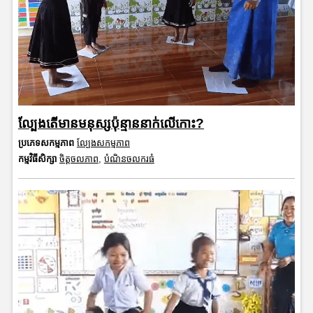
ល្បែងតើមានមនុស្សប៉ុន្មាននាក់លើកោះ?
ប្រភេទសកម្មភាព
ល្បែងសកម្មភាព
កម្មវិធីសិក្សា
ចិត្តចលភាព
,
បំណិនចលករធំ