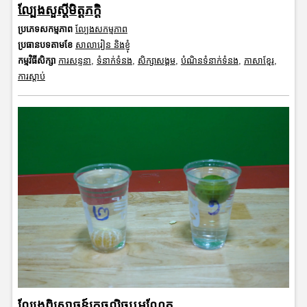
ល្បែងសួស្តីមិត្តភក្តិ
ប្រភេទសកម្មភាព
ល្បែងសកម្មភាព
ប្រធានបទតាមខែ
សាលារៀន និងខ្ញុំ
កម្មវិធីសិក្សា
ការសន្ទនា
,
ទំនាក់ទំនង
,
សិក្សាសង្គម
,
បំណិនទំនាក់ទំនង
,
ភាសាខ្មែរ
,
ការស្តាប់
ល្បែងពិសោធន៍ក្រូចលិចឬអណ្តែត