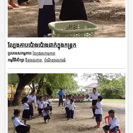
ល្បែងគាបប៉ោងប៉ោងដាក់ក្នុងកន្ត្រក
ប្រភេទសកម្មភាព
ល្បែងសកម្មភាព
កម្មវិធីសិក្សា
ចិត្តចលភាព
,
បំណិនចលករធំ