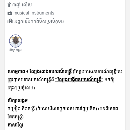
៣ឆ្នាំ លើស
musical instruments
អង្គការរ៉ឺម៉កកង់បីសម្រាប់កុមារ
សិក្សាសង្គម
សកម្មភាព ៖
ល្បែងលេងឧបករណ៍តន្រ្តី
(ល្បែងលេងឧបករណ៍តន្រ្តីនេះ
ត្រូវបានយកឧបករណ៍តន្រ្តីពី
“ល្បែងបង្កើតឧបករណ៍តន្រ្តី”
មកឱ្យ
ក្មេងៗប្រគុំលេង)
សិក្សាសង្គម
ចម្រៀង និងតន្រ្តី (ចំណេះដឹងបច្ចេកទេស ការច្នៃប្រឌិត) (បទពិសោធ
ផ្នែកតន្រ្តី)
ភាសាខ្មែរ