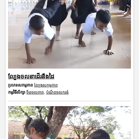
ល្បែងចលនាដើរនឹងដៃ
ប្រភេទសកម្មភាព
ល្បែងសកម្មភាព
កម្មវិធីសិក្សា
ចិត្តចលភាព
,
បំណិនចលករធំ