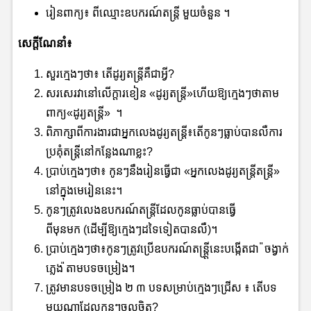
រៀនពាក្យ៖ ពីឈ្មោះឧបករណ៍តន្ត្រី មួយចំនួន ។
សេក្ដីណែនាំ៖
សួរក្មេងៗថា៖ តើដូរ្យតន្រ្តីគឺជាអ្វី?
សរសេរវានៅលើក្ដារខៀន «ដូរ្យតន្រ្តី»ហើយឱ្យក្មេងៗថាតាម
ពាក្យ«ដូរ្យតន្រ្តី» ។
ពិភាក្សាពីការងារជាអ្នកលេងដូរ្យតន្ត្រី៖តើកូនៗធ្លាប់បានលឺការ
ប្រគំុតន្រ្តីនៅកន្លែងណាខ្លះ?
ប្រាប់ក្មេងៗថា៖ កូនៗនឹងរៀនធ្វើជា «អ្នកលេងដូរ្យតន្រ្តីតន្រ្តី»
នៅក្នុងមេរៀននេះ។
កូនៗត្រូវលេងឧបករណ៍តន្រ្តីដែលកូនធ្លាប់បានធ្វើ
ពីមុនមក (ដើម្បីឱ្យក្មេងៗដទៃទៀតបានលឺ)។
ប្រាប់ក្មេងៗថា៖កូនៗត្រូវប្រើឧបករណ៍តន្ត្ត្រីនេះបង្កើតជា ៉ចង្វាក់
ភ្លេង ៉តាមបទចម្រៀង។
ត្រូវមានបទចម្រៀង ២ ៣ បទសម្រាប់ក្មេងៗជ្រើស ៖ តើបទ
មួយណាដែលកូនៗចួលចិត្ត?