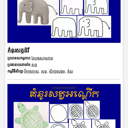
គំនូរសត្វដំរី
ប្រភេទសកម្មភាព
ល្បែងសកម្មភាព
ប្រធានបទតាមខែ
សត្វ
កម្មវិធីសិក្សា
វិទ្យាសាស្រ្ត
,
សត្វ
,
សិក្សាសង្គម
,
គំនូរ