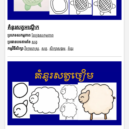
គំនូរសត្វអណ្តើក
ប្រភេទសកម្មភាព
ល្បែងសកម្មភាព
ប្រធានបទតាមខែ
សត្វ
កម្មវិធីសិក្សា
វិទ្យាសាស្រ្ត
,
សត្វ
,
សិក្សាសង្គម
,
គំនូរ