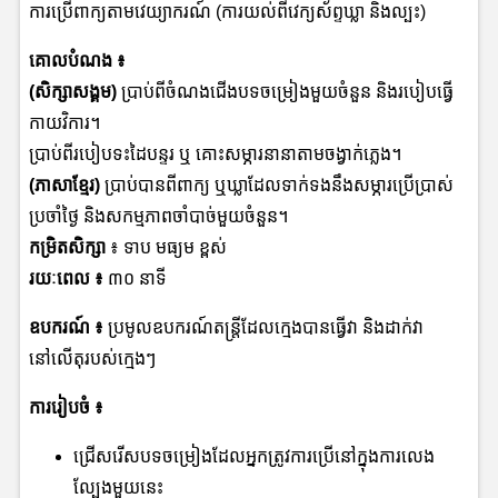
ការប្រើពាក្យតាមវេយ្យាករណ៍ (ការយល់ពីវេក្យស័ព្ទឃ្លា និងល្បះ)
គោលបំណង ៖
(សិក្សាសង្គម)
ប្រាប់ពីចំណងជើងបទចម្រៀងមួយចំនួន និងរបៀបធ្វើ
កាយវិការ។
ប្រាប់ពីរបៀបទះដៃបន្ទរ ឬ គោះសម្ភារនានាតាមចង្វាក់ភ្លេង។
(ភាសាខ្មែរ)
ប្រាប់បានពីពាក្យ ឬឃ្លាដែលទាក់ទងនឹងសម្ភារប្រើប្រាស់
ប្រចាំថ្ងៃ និងសកម្មភាពចាំបាច់មួយចំនួន។
កម្រិតសិក្សា
៖ ទាប មធ្យម ខ្ពស់
រយៈពេល ៖
៣០ នាទី
ឧបករណ៍
៖
ប្រមូលឧបករណ៍តន្ត្រីដែលក្មេងបានធ្វើវា និងដាក់វា
នៅលើតុរបស់ក្មេងៗ
ការរៀបចំ
៖
ជ្រើសរើសបទចម្រៀងដែលអ្នកត្រូវការប្រើនៅក្នុងការលេង
ល្បែងមួយនេះ