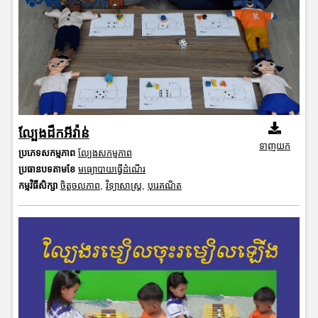
ល្បែងដឹកអីវ៉ាន់
ទាញយក
ប្រភេទសកម្មភាព
ល្បែងសកម្មភាព
ប្រធានបទតាមខែ
មធ្យោបាយធ្វើដំណើរ
កម្មវិធីសិក្សា
ចិត្តចលភាព
,
វិទ្យាសាស្រ្ត
,
បុរេគណិត