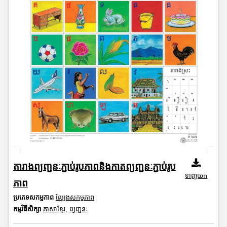
តារាងព្យញ្ជនៈភ្ជាប់រូបភាពនិងកាតព្យញ្ជនៈភ្ជាប់រូប
ទាញយក
ភាព
ប្រភេទសកម្មភាព
ល្បែងសកម្មភាព
កម្មវិធីសិក្សា
ភាសាខ្មែរ
,
ព្យញ្ជនៈ