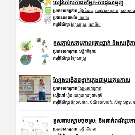
សៀវភៅរូបភាពចម្លែក-ការដុសធ្មេញ
ប្រភេទសកម្មភាព
រឿងនិទាន
,
ល្បែងសកម្មភាព
,
សកម្មភា
ប្រធានបទតាមខែ
អារហារ
កម្មវិធីសិក្សា
វិទ្យាសាស្រ្ត
,
អនាម័យ
គូសភ្ជាប់សកម្មភាពគ្រោះថ្នាក់ និងសុវត្ថ
ប្រភេទសកម្មភាព
សន្លឹកកិច្ចការ
កម្មវិធីសិក្សា
វិទ្យាសាស្រ្ត
ល្បែងបង្កើតចង្វាក់ភ្លេងជាមួយកូនកាស
ប្រភេទសកម្មភាព
ល្បែងសកម្មភាព
សៀវភៅ
រឿង វង់ភ្លេងក្មេងៗតាមភូមិ
កម្មវិធីសិក្សា
ចិត្តចលភាព
,
បំណិនចលករធំ
,
សិក្សាសង្គម
,
ច
គូសតាមស្នាមចុចស្រ: និងផាត់ពណ៌រូ
ប្រភេទសកម្មភាព
សន្លឹកកិច្ចការ