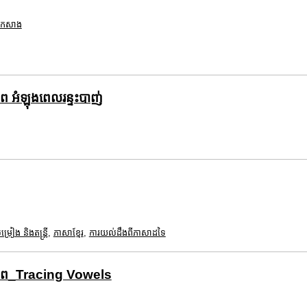
ពកសាង
ិភាព អំឡុងពេលរន្ទះបាញ់
ម្រៀង និងតន្ត្រី
,
ភាសាខ្មែរ
,
ការយល់ដឹងពីភាសាដទៃ
បភាព_Tracing Vowels