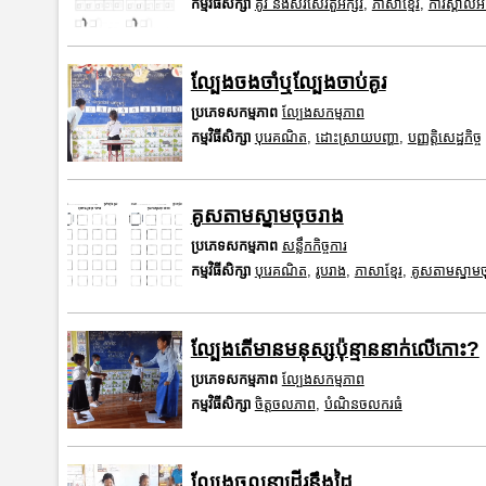
កម្មវិធីសិក្សា
គូរ និងសរសេរតួអក្សរ
,
ភាសាខ្មែរ
,
ការស្គាល់អ
ល្បែងចងចាំឬល្បែងចាប់គូរ
ប្រភេទសកម្មភាព
ល្បែងសកម្មភាព
កម្មវិធីសិក្សា
បុរេគណិត
,
ដោះស្រាយបញ្ហា
,
បញ្ញត្តិសេដ្ឋកិច្ច
គូសតាមស្នាមចុចរាង
ប្រភេទសកម្មភាព
សន្លឹកកិច្ចការ
កម្មវិធីសិក្សា
បុរេគណិត
,
រូបរាង
,
ភាសាខ្មែរ
,
គូសតាមស្នាមច
ល្បែងតើមានមនុស្សប៉ុន្មាននាក់លើកោះ?
ប្រភេទសកម្មភាព
ល្បែងសកម្មភាព
កម្មវិធីសិក្សា
ចិត្តចលភាព
,
បំណិនចលករធំ
ល្បែងចលនាដើរនឹងដៃ