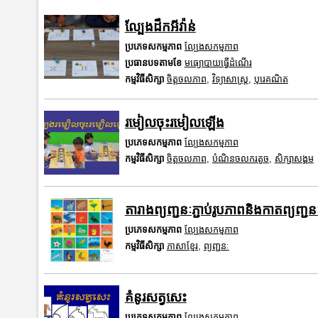
ល្បែងដឹកអីវ៉ាន់
ប្រភេទសកម្មភាព
ល្បែងសកម្មភាព
ប្រធានបទតាមខែ
មធ្យោបាយធ្វើដំណើរ
កម្មវិធីសិក្សា
ចិត្តចលភាព
,
វិទ្យាសាស្រ្ត
,
បុរេគណិត
រមៀលចុះរមៀលឡើង
ប្រភេទសកម្មភាព
ល្បែងសកម្មភាព
កម្មវិធីសិក្សា
ចិត្តចលភាព
,
បំណិនចលករតូច
,
សិក្សាសង្គម
តារាងព្យញ្ជនៈភ្ជាប់រូបភាពនិងកាតព្យញ្ជនៈ
ប្រភេទសកម្មភាព
ល្បែងសកម្មភាព
កម្មវិធីសិក្សា
ភាសាខ្មែរ
,
ព្យញ្ជនៈ
គំនូរសត្វសេះ
ប្រភេទសកម្មភាព
ល្បែងសកម្មភាព