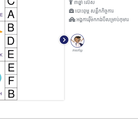
៣ឆ្នាំ លើស
បោះពុម្ភ សន្លឹកកិច្ចការ
អង្គការរុឺម៉កកង់បីសម្រាប់កុមារ
ភាសាខ្មែរ