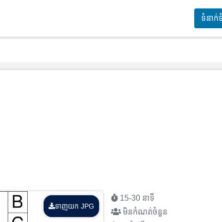
ទំនាក់
15-30 នាទី
ទាញយក JPG
មិនកំណត់ចំនួន