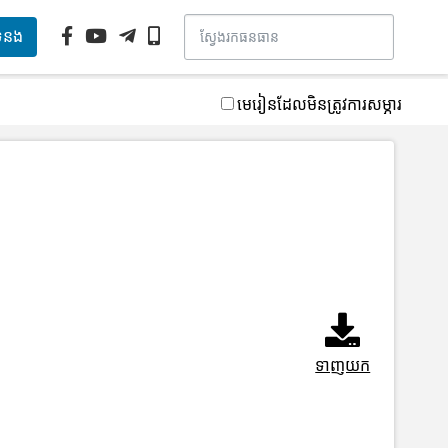
ទំនង
មេរៀនដែលមិនត្រូវការសម្ភារ
ទាញយក