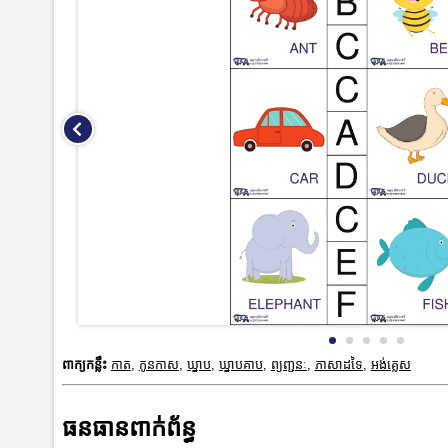
ពាក្យកន្លឹះ
កាត
,
កូនកាស
,
ឃ្នាប
,
ឃ្នាបគាប
,
ព្យញ្ជនៈ
,
ភាសាដទៃ
,
អង់គ្លេស
ធនធានពាក់ព័ន្ធ