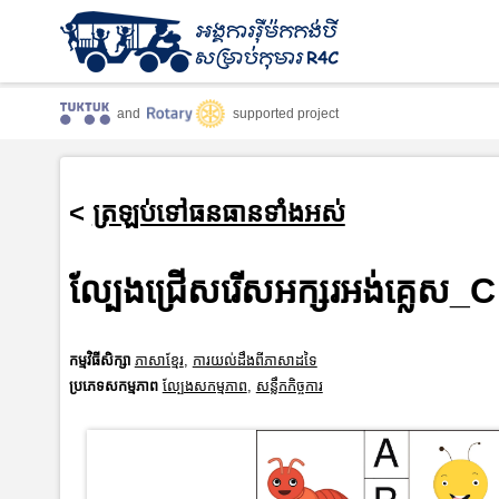
and
supported project
<
ត្រឡប់ទៅធនធានទាំងអស់
ល្បែងជ្រើសរើសអក្សរអង់គ្លេស_C
កម្មវិធីសិក្សា
ភាសាខ្មែរ
,
ការយល់ដឹងពីភាសាដទៃ
ប្រភេទសកម្មភាព
ល្បែងសកម្មភាព
,
សន្លឹកកិច្ចការ