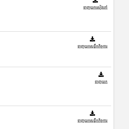
ទាញយកសៀវភៅ
ទាញយកសន្លឹកកិច្ចការ
ទាញយក
ទាញយកសន្លឹកកិច្ចការ