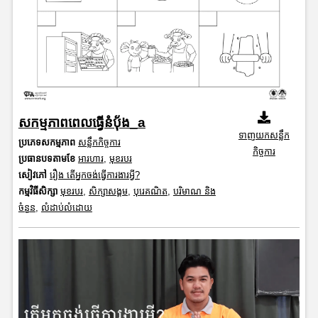
សកម្មភាពពេលធ្វើនំប័ុង_a
ទាញយកសន្លឹក
ប្រភេទសកម្មភាព
សន្លឹកកិច្ចការ
កិច្ចការ
ប្រធានបទតាមខែ
អារហារ
,
មុខរបរ
សៀវភៅ
រឿង តើអ្នកចង់ធ្វើការងារអ្វី?
កម្មវិធីសិក្សា
មុខរបរ
,
សិក្សាសង្គម
,
បុរេគណិត
,
បរិមាណ និង
ចំនួន
,
លំដាប់លំដោយ