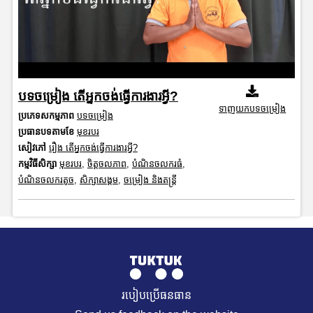
បទចម្រៀង តើអ្នកចង់ធ្វើការងារអ្វី?
ទាញយកបទចម្រៀង
ប្រភេទសកម្មភាព
បទចម្រៀង
ប្រធានបទតាមខែ
មុខរបរ
សៀវភៅ
រឿង តើអ្នកចង់ធ្វើការងារអ្វី?
កម្មវិធីសិក្សា
មុខរបរ
,
ចិត្តចលភាព
,
បំណិនចលករធំ
,
បំណិនចលករតូច
,
សិក្សាសង្គម
,
ចម្រៀង និងតន្ត្រី
របៀបប្រើធនធាន