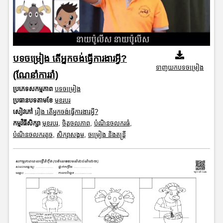
បទចម្រៀង តើអ្នកចង់ធ្វើការងារអ្វី?
ទាញយកបទចម្រៀង
(ណែនាំការរាំ)
ប្រភេទសកម្មភាព
បទចម្រៀង
ប្រធានបទតាមខែ
មុខរបរ
សៀវភៅ
រឿង តើអ្នកចង់ធ្វើការងារអ្វី?
កម្មវិធីសិក្សា
មុខរបរ
,
ចិត្តចលភាព
,
បំណិនចលករធំ
,
បំណិនចលករតូច
,
សិក្សាសង្គម
,
ចម្រៀង និងតន្ត្រី