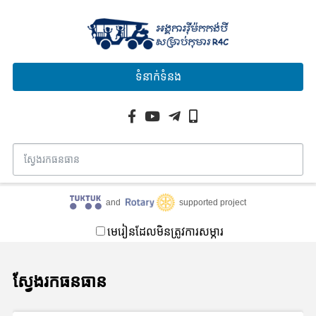
ទំនាក់ទំនង
and
supported project
មេរៀនដែលមិនត្រូវការសម្ភារ
ស្វែងរកធនធាន