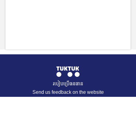
របៀបប្រើធនធាន
Send us feedback on the website
© 2021 TukTuk. All Rights Reserved. Muffin group
REQUEST A RESOURCE