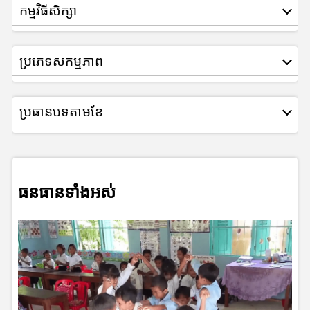
កម្មវិធីសិក្សា
ប្រភេទសកម្មភាព
ប្រធានបទតាមខែ
ធនធានទាំងអស់