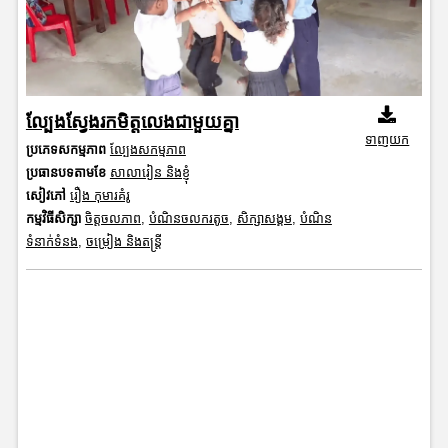
ល្បែងស្វែងរកមិត្តលេងជាមួយគ្នា
ទាញយក
ប្រភេទសកម្មភាព
ល្បែងសកម្មភាព
ប្រធានបទតាមខែ
សាលារៀន និងខ្ញុំ
សៀវភៅ
រឿង កុមារគំរូ
កម្មវិធីសិក្សា
ចិត្តចលភាព
,
បំណិនចលករតូច
,
សិក្សាសង្គម
,
បំណិន
ទំនាក់ទំនង
,
ចម្រៀង និងតន្ត្រី