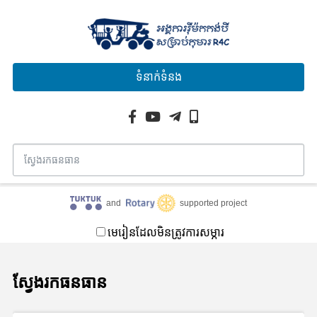
ទំនាក់ទំនង
and
supported project
មេរៀនដែលមិនត្រូវការសម្ភារ
ស្វែងរកធនធាន