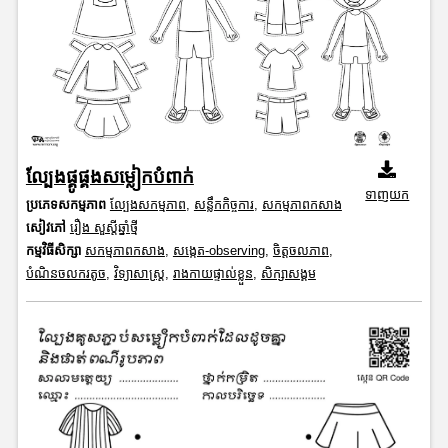
ល្បែងផ្គូផ្គងសម្លៀកបំពាក់
ទាញយក
ប្រភេទសកម្មភាព
ល្បែងសកម្មភាព
,
សន្លឹកកិច្ចការ
,
សកម្មភាពកសាង
សៀវភៅ
រឿង សួស្តីឆ្នាំថ្មី
កម្មវិធីសិក្សា
សកម្មភាពកសាង
,
សង្កេត-observing
,
ចិត្តចលភាព
,
បំណិនចលករតូច
,
វិទ្យាសាស្រ្ត
,
រាងកាយផ្ទាល់ខ្លួន
,
សិក្សាសង្គម