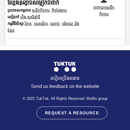
ល្បែងគូរភ្ជាប់សម្លៀកបំពាក់
ទាញយកសន្លឹក
ប្រភេទសកម្មភាព
សន្លឹកកិច្ចការ
,
កិច្ចតែងការ
កិច្ចការ
សៀវភៅ
រឿង សួស្តីឆ្នាំថ្មី
កម្មវិធីសិក្សា
វិភាគ
,
បុរេគណិត
,
គូរភ្ជាប់
,
បរិមាណ និង
ចំនួន
របៀបប្រើធនធាន
Send us feedback on the website
© 2021 TukTuk. All Rights Reserved. Muffin group
REQUEST A RESOURCE