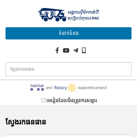
ទំនាក់ទំនង
and
supported project
មេរៀនដែលមិនត្រូវការសម្ភារ
ស្វែងរកធនធាន