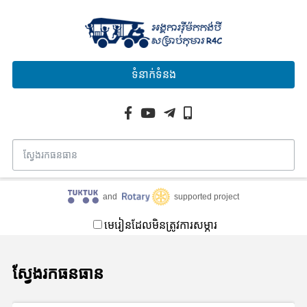
ទំនាក់ទំនង
and
supported project
មេរៀនដែលមិនត្រូវការសម្ភារ
ស្វែងរកធនធាន