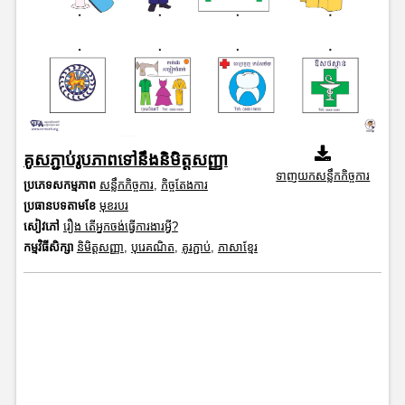
គូសភ្ជាប់រូបភាពទៅនឹងនិមិត្តសញ្ញា
ទាញយកសន្លឹកកិច្ចការ
ប្រភេទសកម្មភាព
សន្លឹកកិច្ចការ
,
កិច្ចតែងការ
ប្រធានបទតាមខែ
មុខរបរ
សៀវភៅ
រឿង តើអ្នកចង់ធ្វើការងារអ្វី?
កម្មវិធីសិក្សា
និមិត្តសញ្ញា
,
បុរេគណិត
,
គូរភ្ជាប់
,
ភាសាខ្មែរ