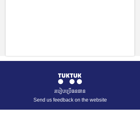
របៀបប្រើធនធាន
Send us feedback on the website
© 2021 TukTuk. All Rights Reserved. Muffin group
REQUEST A RESOURCE