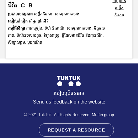
ទាញយក
ជីវិត_C_B
សន្លឹក
ប្រភេទសកម្មភាព
សន្លឹកកិច្ចការ
,
សកម្មភាពកសាង
កិច្ចការ
សៀវភៅ
រឿង តើអ្នកពូកែអី?
កម្មវិធីសិក្សា
ការតម្រៀប
,
ទំហំ និងពណ៌
,
សកម្មភាពកសាង
,
ចិត្តចល
ភាព
,
បំណិនចលករតូច
,
វិទ្យាសាស្រ្ត
,
អ្វីដែលមានជីវិត និងគ្មានជីវិត
,
សិក្សាសង្គម
,
បុរេគណិត
របៀបប្រើធនធាន
Send us feedback on the website
© 2021 TukTuk. All Rights Reserved. Muffin group
REQUEST A RESOURCE