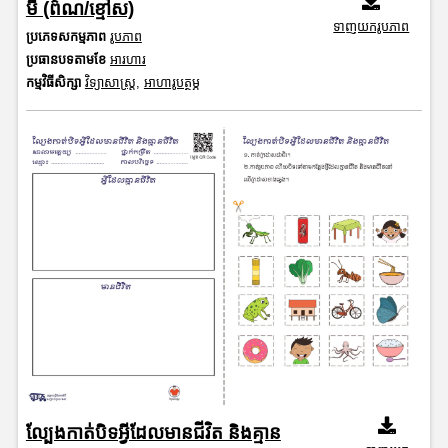
មី (ព៌ណ/ខ្មៅស)
ទាញយករូបភាព
ប្រភេទសកម្មភាព
រូបភាព
ប្រធានបទតាមខែ
អារហារ
កម្មវិធីសិក្សា
វិទ្យាសាស្រ្ត
,
អាហារូបត្ថម្ភ
ល្បែងកាត់បិទអ្វីដែលមានជីវិត និងគ្មាន