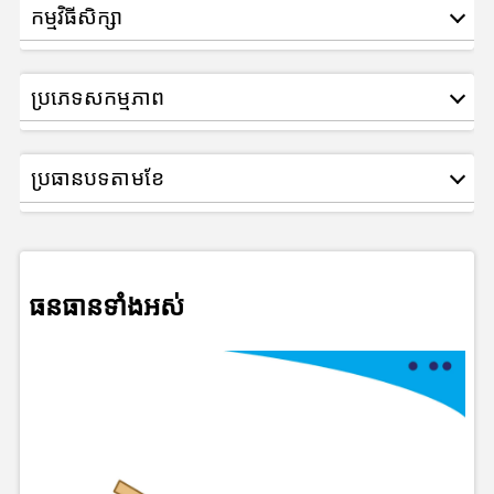
កម្មវិធីសិក្សា
ប្រភេទសកម្មភាព
ប្រធានបទតាមខែ
ធនធានទាំងអស់