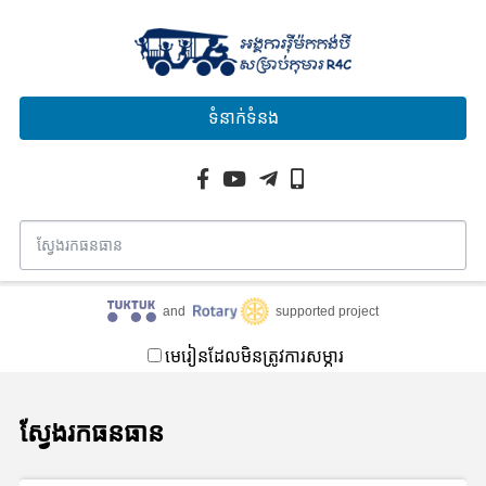
ទំនាក់ទំនង
and
supported project
មេរៀនដែលមិនត្រូវការសម្ភារ
ស្វែងរកធនធាន