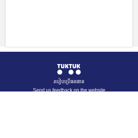
របៀបប្រើធនធាន
Send us feedback on the website
© 2021 TukTuk. All Rights Reserved. Muffin group
REQUEST A RESOURCE