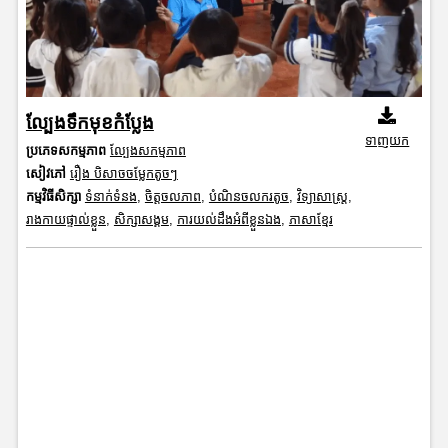
ល្បែងទឹកមុខកំប្លែង
ទាញយក
ប្រភេទសកម្មភាព
ល្បែងសកម្មភាព
សៀវភៅ
រឿង បិសាចចម្លែកតូចៗ
កម្មវិធីសិក្សា
ទំនាក់ទំនង
,
ចិត្តចលភាព
,
បំណិនចលករតូច
,
វិទ្យាសាស្រ្ត
,
រាងកាយផ្ទាល់ខ្លួន
,
សិក្សាសង្គម
,
ការយល់ដឹងអំពីខ្លួនឯង
,
ភាសាខ្មែរ