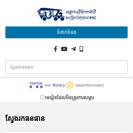
ទំនាក់ទំនង
and
supported project
មេរៀនដែលមិនត្រូវការសម្ភារ
ស្វែងរកធនធាន