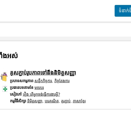
ទំនាក់
ាំងអស់
គូសភ្ជាប់រូបភាពទៅនឹងនិមិត្តសញ្ញា
ប្រភេទសកម្មភាព
សន្លឹកកិច្ចការ
,
កិច្ចតែងការ
ប្រធានបទតាមខែ
មុខរបរ
សៀវភៅ
រឿង តើអ្នកចង់ធ្វើការងារអ្វី?
កម្មវិធីសិក្សា
និមិត្តសញ្ញា
,
បុរេគណិត
,
គូរភ្ជាប់
,
ភាសាខ្មែរ