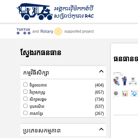
and
supported project
ស្វែងរកធនធាន
ធនធានទ
កម្មវិធីសិក្សា
ចិត្តចលភាព
(404)
វិទ្យាសាស្រ្ត
(657)
សិក្សាសង្គម
(734)
បុរេគណិត
(537)
ភាសាខ្មែរ
(267)
ប្រភេទសកម្មភាព