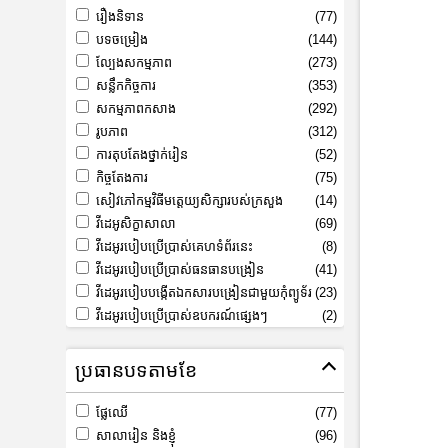
រឿងនិទាន
(77)
បទចម្រៀង
(144)
ល្បែងសកម្មភាព
(273)
សន្លឹកកិច្ចការ
(353)
សកម្មភាពកសាង
(292)
រូបភាព
(312)
ការតុបតែងថ្នាក់រៀន
(52)
កិច្ចតែងការ
(75)
សៀវភៅកម្មវិធីមត្តេយ្យសិក្សារបស់ក្រសួង
(14)
វីដេអូសិក្ខាសាលា
(69)
វីដេអូរបៀបប្រើប្រាស់គេហទំព័រនេះ
(8)
វីដេអូរបៀបប្រើប្រាស់ធនធានបង្រៀន
(41)
វីដេអូរបៀបបង្កើតឯកសារបង្រៀនជាមួយកុំព្យូទ័រ
(23)
វីដេអូរបៀបប្រើប្រាស់ឧបករណ៍ផ្សេងៗ
(2)
ប្រធានបទតាមខែ
ផ្លែឈើ
(77)
សាលារៀន និងខ្ញុំ
(96)