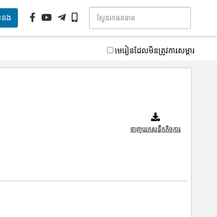
ទំនង
មេរៀនដែលមិនត្រូវការសម្ភារ
ទាញយកសន្លឹកកិច្ចការ