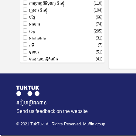
ការប្រារព្ធពិធីបុណ្យ និងខ្ញុំ
(110)
គ្រួសារ និងខ្ញុំ
(104)
បន្លែ
(66)
អារហារ
(74)
សត្វ
(205)
អាកាសធាតុ
(31)
ភូមិ
(7)
មុខរបរ
(51)
មធ្យោបាយធ្វើដំណើរ
(41)
របៀបប្រើធនធាន
Send us feedback on the website
© 2021 TukTuk. All Rights Reserved. Muffin group