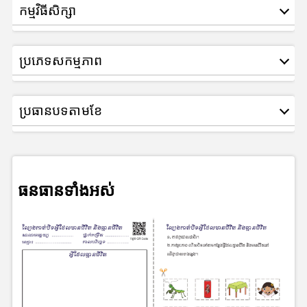
កម្មវិធីសិក្សា
ប្រភេទសកម្មភាព
ប្រធានបទតាមខែ
ធនធានទាំងអស់