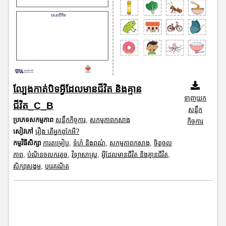
ល្បែងកាត់បិទអ្វីដែលមានជីវិត និងគ្មាន
ទាញយក
ជីវិត_C_B
សន្លឹក
ប្រភេទសកម្មភាព
សន្លឹកកិច្ចការ
,
សកម្មភាពកសាង
កិច្ចការ
សៀវភៅ
រឿង តើអ្នកពូកែអី?
កម្មវិធីសិក្សា
ការតម្រៀប
,
ទំហំ និងពណ៌
,
សកម្មភាពកសាង
,
ចិត្តចល
ភាព
,
បំណិនចលករតូច
,
វិទ្យាសាស្រ្ត
,
អ្វីដែលមានជីវិត និងគ្មានជីវិត
,
សិក្សាសង្គម
,
បុរេគណិត