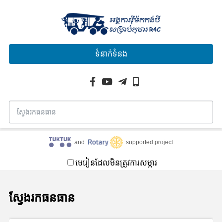
ទំនាក់ទំនង
and
supported project
មេរៀនដែលមិនត្រូវការសម្ភារ
ស្វែងរកធនធាន