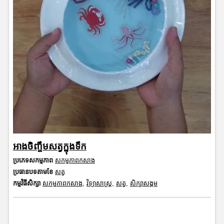
អាងចិញ្ចឹមសត្វក្នុងទឹក
ប្រភេទសកម្មភាព
សកម្មភាពកសាង
ប្រធានបទតាមខែ
សត្វ
កម្មវិធីសិក្សា
សកម្មភាពកសាង
,
វិទ្យាសាស្រ្ត
,
សត្វ
,
សិក្សាសង្គម