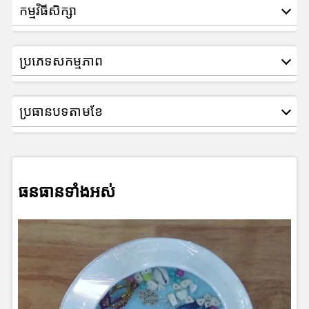
កម្មវិធីសិក្សា
ប្រភេទសកម្មភាព
ប្រធានបទតាមខែ
ធនធានទាំងអស់