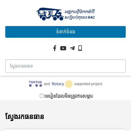
ទំនាក់ទំនង
and
supported project
មេរៀនដែលមិនត្រូវការសម្ភារ
ស្វែងរកធនធាន