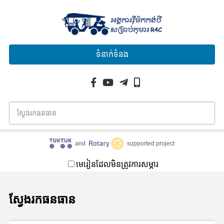
ទំនាក់ទំនង
and
supported project
មេរៀនដែលមិនត្រូវការសម្ភារ
ស្វែងរកធនធាន