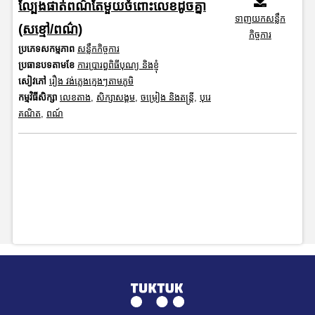
ល្បែងផាត់ពណ៌តែមួយចំពោះលេខដូចគ្នា
ទាញយកសន្លឹក
(សខ្មៅ/ពណ៌)
កិច្ចការ
ប្រភេទសកម្មភាព
សន្លឹកកិច្ចការ
ប្រធានបទតាមខែ
ការប្រារព្ធពិធីបុណ្យ និងខ្ញុំ
សៀវភៅ
រឿង វង់ភ្លេងក្មេងៗតាមភូមិ
កម្មវិធីសិក្សា
លេខតាង
,
សិក្សាសង្គម
,
ចម្រៀង និងតន្ត្រី
,
បុរេ
គណិត
,
ពណ៍