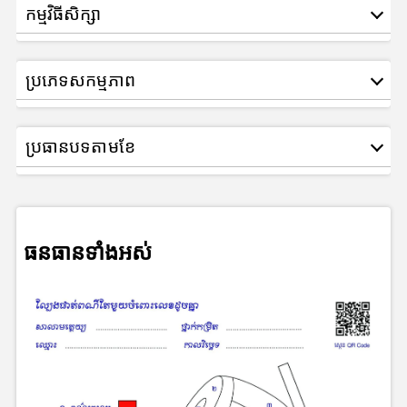
កម្មវិធីសិក្សា
ប្រភេទសកម្មភាព
ប្រធានបទតាមខែ
ធនធានទាំងអស់