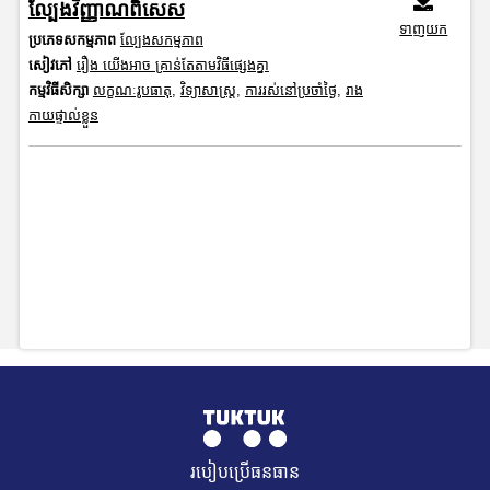
ល្បែងវិញ្ញាណពិសេស
ទាញយក
ប្រភេទសកម្មភាព
ល្បែងសកម្មភាព
សៀវភៅ
រឿង យើងអាច គ្រាន់តែតាមវិធីផ្សេងគ្នា
កម្មវិធីសិក្សា
លក្ខណៈរូបធាតុ
,
វិទ្យាសាស្រ្ត
,
ការរស់នៅប្រចាំថ្ងៃ
,
រាង
កាយផ្ទាល់ខ្លួន
របៀបប្រើធនធាន