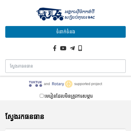
ទំនាក់ទំនង
and
supported project
មេរៀនដែលមិនត្រូវការសម្ភារ
ស្វែងរកធនធាន