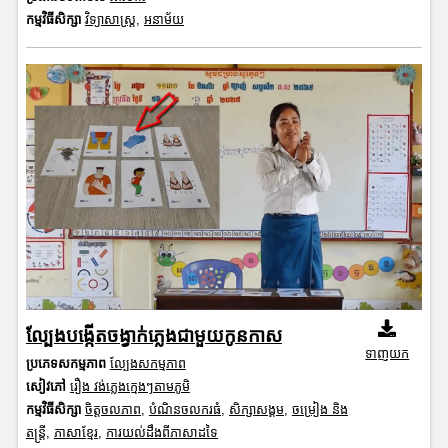
កម្មវិធីសិក្សា
វិទ្យាសាស្រ្ត
,
អនាម័យ
ល្បែងបង្កើតចង្វាក់ភ្លេងជាមួយកូនកាស
ទាញយក
ប្រភេទសកម្មភាព
ល្បែងសកម្មភាព
សៀវភៅ
រឿង វង់ភ្លេងក្មេងៗតាមភូមិ
កម្មវិធីសិក្សា
ចិត្តចលភាព
,
បំណិនចលករធំ
,
សិក្សាសង្គម
,
ចម្រៀង និង
តន្ត្រី
,
ភាសាខ្មែរ
,
ការយល់ដឹងពីភាសាដទៃ