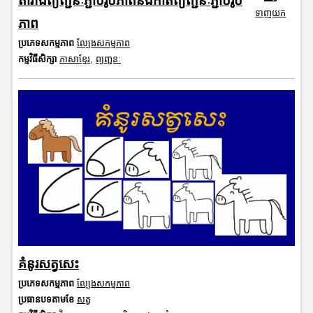
តារាងព្យញ្ជនៈភ្ជាប់រូបភាពនិងកាតព្យញ្ជនៈភ្ជាប់រូប
ទាញយក
ភាព
ប្រភេទសកម្មភាព
ល្បែងសកម្មភាព
កម្មវិធីសិក្សា
ភាសាខ្មែរ
,
ព្យញ្ជនៈ
គំនូរសត្វសេះ
ប្រភេទសកម្មភាព
ល្បែងសកម្មភាព
ប្រធានបទតាមខែ
សត្វ