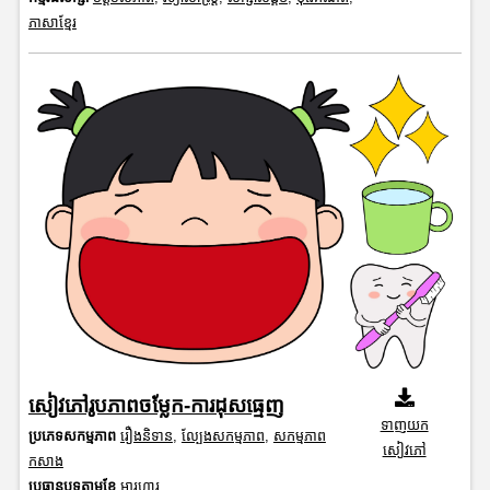
ភាសាខ្មែរ
សៀវភៅរូបភាពចម្លែក-ការដុសធ្មេញ
ទាញយក
ប្រភេទសកម្មភាព
រឿងនិទាន
,
ល្បែងសកម្មភាព
,
សកម្មភាព
សៀវភៅ
កសាង
ប្រធានបទតាមខែ
អារហារ