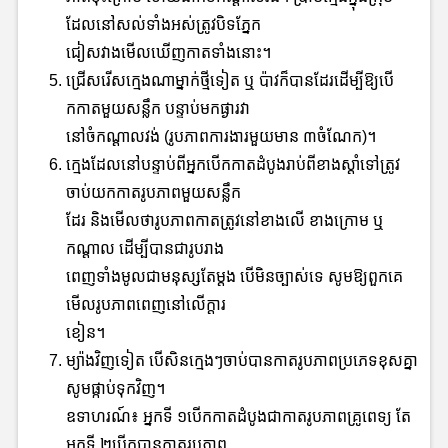
ដែលនៅសល់ទាំងអស់ត្រូវបិទភ្នែក
ជៀសវាងមើលឃើញកាតទាំងនោះ។
ជ្រើសរើសក្មេងណាម្នាក់ថ្មីទៀត ឬ ប៉ាវក៏បានដែរដើម្បីឱ្យបើ
កកាតមួយសន្លឹក បន្ទាប់មកផ្ងារវា
នៅចំកណ្ដាលវង់ (រូបភាពការងារមួយមាន ៣ចំណែក)។
ក្មេងដែលនៅបន្ទាប់ពីអ្នកបើកកាតដំបូងរាប់ពីខាងស្ដាំទៅត្រូវ
ចាប់យកកាតរូបភាពមួយសន្លឹក
ដែរ និងមើលថារូបភាពកាតត្រូវនៅខាងលើ ខាងក្រោម ឬ
កណ្តាល ដើម្បីបានជារូបរាង
ពេញទាំងមូលជាមនុស្សតែម្ដង បើមិនច្បាស់ទេ សូមឱ្យពួកគេ
មើលរូបភាពពេញនៅលើក្ដារ
ខៀន។
ម្យ៉ាងវិញទៀត បើសិនក្មេងៗចាប់បានកាតរូបភាពប្រភេទខុសគ្នា
សូមផ្កាប់ទុកវិញ។
ឧទាហរណ៍៖ អ្នកទី ១បើកកាតដំបូងជាកាតរូបភាពគ្រូពេទ្យ តែ
អ្នកទី ២បើកបានកាតរូបភាព