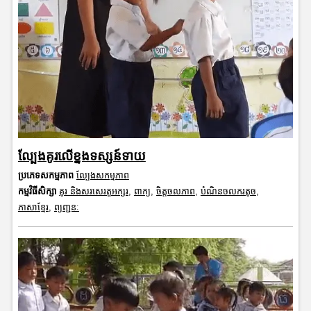
ល្បែងគូរលើខ្នងទស្សន៍ទាយ
ប្រភេទសកម្មភាព
ល្បែងសកម្មភាព
កម្មវិធីសិក្សា
គូរ និងសរសេរតួអក្សរ
,
ពាក្យ
,
ចិត្តចលភាព
,
បំណិនចលករតូច
,
ភាសាខ្មែរ
,
ព្យញ្ជនៈ