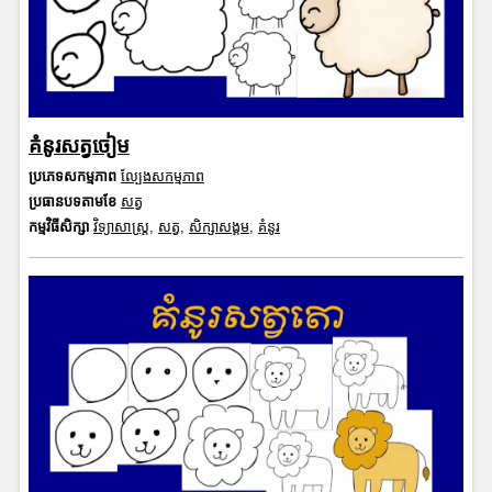
គំនូរសត្វចៀម
ប្រភេទសកម្មភាព
ល្បែងសកម្មភាព
ប្រធានបទតាមខែ
សត្វ
កម្មវិធីសិក្សា
វិទ្យាសាស្រ្ត
,
សត្វ
,
សិក្សាសង្គម
,
គំនូរ