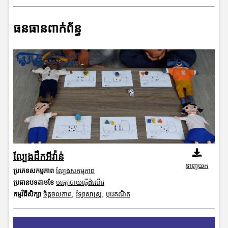
ធនធានពាក់ព័ន្ធ
ល្បែងដឹកអីវ៉ាន់
ទាញយក
ប្រភេទសកម្មភាព
ល្បែងសកម្មភាព
ប្រធានបទតាមខែ
មធ្យោបាយធ្វើដំណើរ
កម្មវិធីសិក្សា
ចិត្តចលភាព
,
វិទ្យាសាស្រ្ត
,
បុរេគណិត