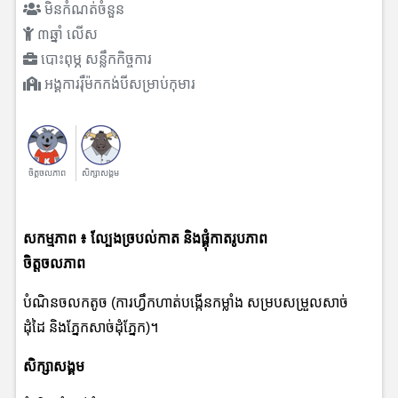
មិនកំណត់ចំនួន
៣ឆ្នាំ លើស
បោះពុម្ភ សន្លឹកកិច្ចការ
អង្គការរ៉ឺម៉កកង់បីសម្រាប់កុមារ
ចិត្តចលភាព
សិក្សាសង្គម
សកម្មភាព
៖
ល្បែងច្របល់កាត និងផ្គុំកាតរូបភាព
ចិត្តចលភាព
បំណិនចលកតូច (ការហ្វឹកហាត់បង្កើនកម្លាំង សម្របសម្រួលសាច់
ដុំដៃ និងភ្នែកសាច់ដុំភ្នែក)។
សិក្សាសង្គម​