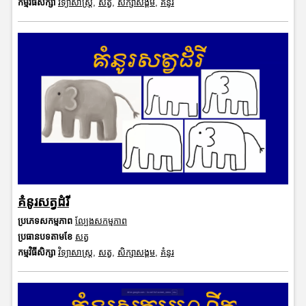
កម្មវិធីសិក្សា
វិទ្យាសាស្រ្ត
,
សត្វ
,
សិក្សាសង្គម
,
គំនូរ
គំនូរសត្វដំរី
ប្រភេទសកម្មភាព
ល្បែងសកម្មភាព
ប្រធានបទតាមខែ
សត្វ
កម្មវិធីសិក្សា
វិទ្យាសាស្រ្ត
,
សត្វ
,
សិក្សាសង្គម
,
គំនូរ