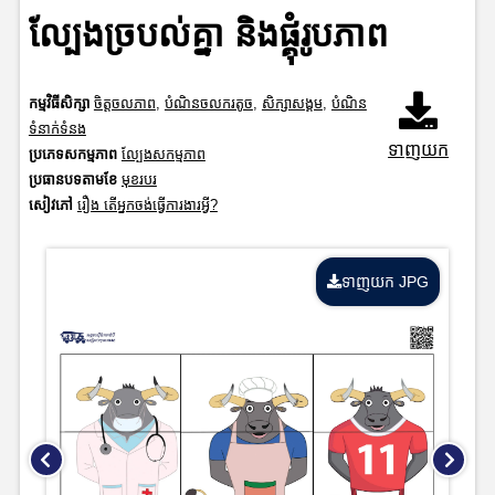
ល្បែងច្របល់គ្នា និងផ្គុំរូបភាព
កម្មវិធីសិក្សា
ចិត្តចលភាព
,
បំណិនចលករតូច
,
សិក្សាសង្គម
,
បំណិន
ទំនាក់ទំនង
ទាញយក
ប្រភេទសកម្មភាព
ល្បែងសកម្មភាព
ប្រធានបទតាមខែ
មុខរបរ
សៀវភៅ
រឿង តើអ្នកចង់ធ្វើការងារអ្វី?
ទាញយក JPG