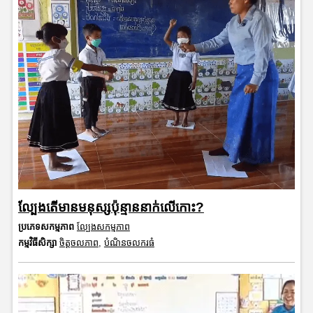
ល្បែងតើមានមនុស្សប៉ុន្មាននាក់លើកោះ?
ប្រភេទសកម្មភាព
ល្បែងសកម្មភាព
កម្មវិធីសិក្សា
ចិត្តចលភាព
,
បំណិនចលករធំ