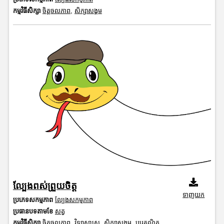
កម្មវិធីសិក្សា
ចិត្តចលភាព
,
សិក្សាសង្គម
ល្បែងពស់ព្រួយចិត្ត
ទាញយក
ប្រភេទសកម្មភាព
ល្បែងសកម្មភាព
ប្រធានបទតាមខែ
សត្វ
កម្មវិធីសិក្សា
ចិត្តចលភាព
,
វិទ្យាសាស្រ្ត
,
សិក្សាសង្គម
,
បុរេគណិត
,