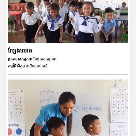
ល្បែងលោត
ប្រភេទសកម្មភាព
ល្បែងសកម្មភាព
កម្មវិធីសិក្សា
បំណិនចលករធំ