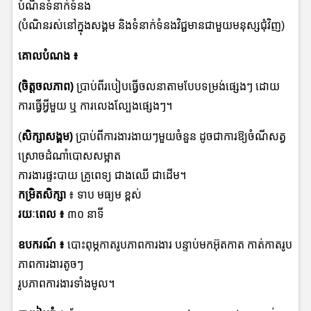
បំណិនទំនាក់ទំនង
(បំណិនរស់នៅក្នុងសង្គម និងទំនាក់ទំនងវិជ្ជមានជាមួយមនុស្សជុំវិញ)
គោលបំណង
៖
(ចិត្តចលភាព)
ប្រាប់ពីរបៀបធ្វើចលនាតាមបែបទម្រង់ផ្សេងៗ ដោយ
ការធ្វើអ្វីមួយ ឬ ការលេងល្បែងផ្សេងៗ។
(
សិក្សាសង្គម​)
ប្រាប់ពីការងារងាយៗមួយចំនួន ដូចជាការឱ្យចំណីសត្វ
ស្រោចដំណាំបោសសម្អាត
ការងារផ្ទះបាយ គ្រូពេទ្យ ជាងឈើ ជាដើម។
កម្រិតសិក្សា
៖ ទាប មធ្យម ខ្ពស់
រយៈពេល ៖
៣០ នាទី
ឧបករណ៍ ៖
បោះពុម្ភកាតរូបភាពការងារ បន្ទាប់មកអ៊ុតកាត កាត់កាតរូប
ភាពការងារតូចៗ
រូបភាពការងារទាំងមូល។