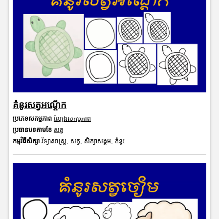
គំនូរសត្វអណ្តើក
ប្រភេទសកម្មភាព
ល្បែងសកម្មភាព
ប្រធានបទតាមខែ
សត្វ
កម្មវិធីសិក្សា
វិទ្យាសាស្រ្ត
,
សត្វ
,
សិក្សាសង្គម
,
គំនូរ