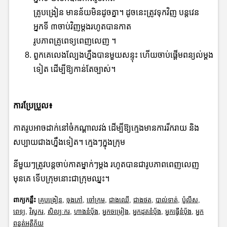
គ្រូបង្រៀន មានន័យមិនដូចគ្នា។ ដូចនេះត្រូវទុកវិញ បន្តវេន
អ្នកទី ៣ចាប់វិញម្តងរហូតបានកាត
រូបភាពគ្រូពេទ្យពេញលេញ ។
ពួកគេលេងល្បែងហ្នឹងបានមួយសន្ទុះ ហើយចាប់ផ្ដើមពន្យល់ម្ដង
ទៀត ដើម្បីឱ្យកាន់តែច្បាស់។
ការប្រែប្រួល៖
កាតរូបអាចដាក់នៅចំកណ្ដាលវង់ ដើម្បីឱ្យក្មេងមានការរីករាយ និង
សប្បាយជាងហ្នឹងទៀត។ ក្មេងៗក្នុងក្រុម
នីមួយៗត្រូវបន្តចាប់កាតម្នាក់ៗម្ដង រហូតបានជារូបភាពពេញលេញ
មុនគេ ទើបក្រុមនោះជាក្រុមឈ្នះ។
ពាក្យកន្លឹះ
គ្រូបង្រៀន
,
ចុងភៅ
,
ចៅក្រម
,
ជាងឈើ
,
ជាងថត
,
បាល់ទាត់
,
ប៉ូលីស
,
ពេទ្យ
,
វិស្វករ
,
សិល្បៈករ
,
ហាងនំបុ័ង
,
អ្នកចម្រៀង
,
អ្នកដុតនំប័ុង
,
អ្នកធ្វើនំបុ័ង
,
អ្នក
ពន្លត់អគ្គីភ័យ