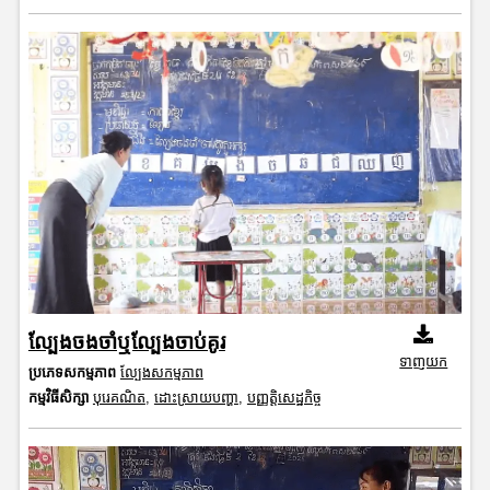
ល្បែងចងចាំឬល្បែងចាប់គូរ
ទាញយក
ប្រភេទសកម្មភាព
ល្បែងសកម្មភាព
កម្មវិធីសិក្សា
បុរេគណិត
,
ដោះស្រាយបញ្ហា
,
បញ្ញត្តិសេដ្ឋកិច្ច