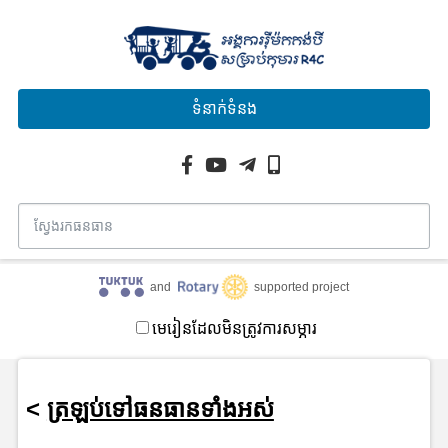
ទំនាក់ទំនង
and
supported project
មេរៀនដែលមិនត្រូវការសម្ភារ
<
ត្រឡប់ទៅធនធានទាំងអស់