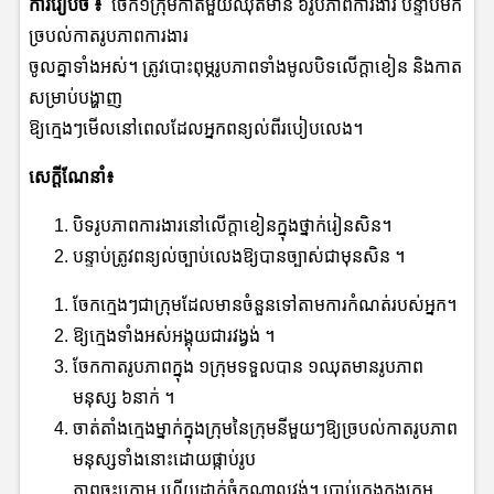
ការរៀបចំ
៖
ចែក១ក្រុមកាតមួយឈុតមាន ៦រូបភាពការងារ បន្ទាប់មក
ច្របល់កាតរូបភាពការងារ
ចូលគ្នាទាំងអស់។ ត្រូវបោះពុម្ភរូបភាពទាំងមូលបិទលើក្តាខៀន និងកាត
សម្រាប់បង្ហាញ
ឱ្យក្មេងៗមើលនៅពេលដែលអ្នកពន្យល់ពីរបៀបលេង។
សេក្ដីណែនាំ៖
បិទរូបភាពការងារនៅលើក្តាខៀនក្នុងថ្នាក់រៀនសិន។
បន្ទាប់ត្រូវពន្យល់ច្បាប់លេងឱ្យបានច្បាស់ជាមុនសិន​ ។
ចែកក្មេងៗជាក្រុមដែលមានចំនួនទៅតាមការកំណត់របស់អ្នក។
ឱ្យក្មេងទាំងអស់អង្គុយជារវង្វង់ ។
ចែកកាតរូបភាពក្នុង ១ក្រុមទទួលបាន ១ឈុតមានរូបភាព
មនុស្ស ៦នាក់ ។
ចាត់តាំងក្មេងម្នាក់ក្នុងក្រុមនៃក្រុមនីមួយៗឱ្យច្របល់កាតរូបភាព
មនុស្សទាំងនោះដោយផ្កាប់រូប
ភាពចុះក្រោម ហើយដាក់ចំកណ្តាលវង់។ ប្រាប់ក្មេងក្នុងក្រុម