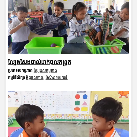
ល្បែងសែងបាល់ដាក់ចូលកន្ត្រក
ប្រភេទសកម្មភាព
ល្បែងសកម្មភាព
កម្មវិធីសិក្សា
ចិត្តចលភាព
,
បំណិនចលករធំ