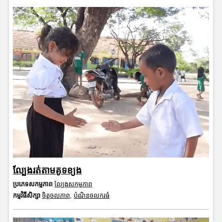
ល្បែងរត់តាមគូទខ្យង
ប្រភេទសកម្មភាព
ល្បែងសកម្មភាព
កម្មវិធីសិក្សា
ចិត្តចលភាព
,
បំណិនចលករធំ