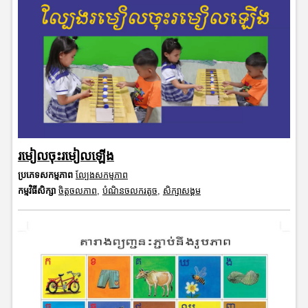
រមៀលចុះរមៀលឡើង
ប្រភេទសកម្មភាព
ល្បែងសកម្មភាព
កម្មវិធីសិក្សា
ចិត្តចលភាព
,
បំណិនចលករតូច
,
សិក្សាសង្គម