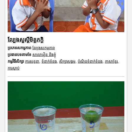
ល្បែងសួស្តីមិត្តភក្តិ
ប្រភេទសកម្មភាព
ល្បែងសកម្មភាព
ប្រធានបទតាមខែ
សាលារៀន និងខ្ញុំ
កម្មវិធីសិក្សា
ការសន្ទនា
,
ទំនាក់ទំនង
,
សិក្សាសង្គម
,
បំណិនទំនាក់ទំនង
,
ភាសាខ្មែរ
,
ការស្តាប់