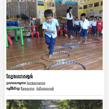
ល្បែងលោតរង្វង់
ប្រភេទសកម្មភាព
ល្បែងសកម្មភាព
កម្មវិធីសិក្សា
ចិត្តចលភាព
,
បំណិនចលករធំ