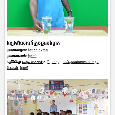
ល្បែងពិសោធន៍ក្រូចឆ្មារអណ្តែត
ប្រភេទសកម្មភាព
ល្បែងសកម្មភាព
ប្រធានបទតាមខែ
ផ្លែឈើ
កម្មវិធីសិក្សា
សង្កេត-observing
,
វិទ្យាសាស្រ្ត
,
ការស្វែងយល់ដោយការសង្កេត
,
ពិសោធន៍
,
ផ្លែឈើ