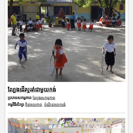
ល្បែងដើរឬរត់ជាមួយកង់
ប្រភេទសកម្មភាព
ល្បែងសកម្មភាព
កម្មវិធីសិក្សា
ចិត្តចលភាព
,
បំណិនចលករធំ