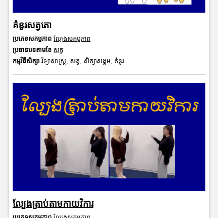
គំនូរសត្វតោ
ប្រភេទសកម្មភាព
ល្បែងសកម្មភាព
ប្រធានបទតាមខែ
សត្វ
កម្មវិធីសិក្សា
វិទ្យាសាស្រ្ត
,
សត្វ
,
សិក្សាសង្គម
,
គំនូរ
ល្បែងត្រាប់តាមកាយវិការ
ប្រភេទសកម្មភាព
ល្បែងសកម្មភាព