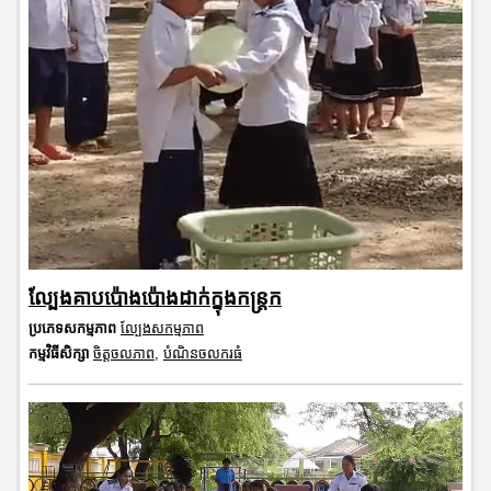
ល្បែងគាបប៉ោងប៉ោងដាក់ក្នុងកន្ត្រក
ប្រភេទសកម្មភាព
ល្បែងសកម្មភាព
កម្មវិធីសិក្សា
ចិត្តចលភាព
,
បំណិនចលករធំ