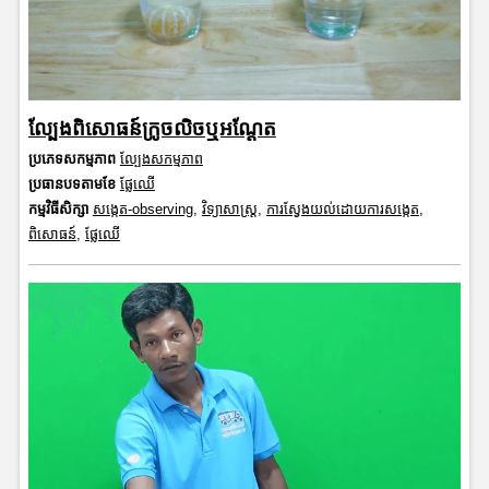
ល្បែងពិសោធន៍ក្រូចលិចឬអណ្តែត
ប្រភេទសកម្មភាព
ល្បែងសកម្មភាព
ប្រធានបទតាមខែ
ផ្លែឈើ
កម្មវិធីសិក្សា
សង្កេត-observing
,
វិទ្យាសាស្រ្ត
,
ការស្វែងយល់ដោយការសង្កេត
,
ពិសោធន៍
,
ផ្លែឈើ