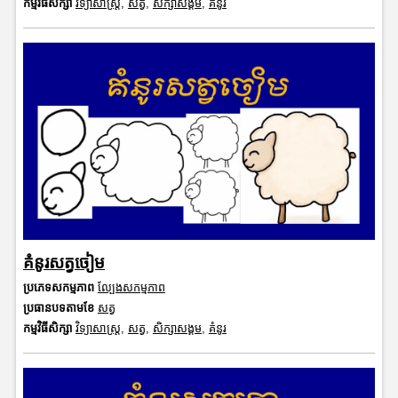
កម្មវិធីសិក្សា
វិទ្យាសាស្រ្ត
,
សត្វ
,
សិក្សាសង្គម
,
គំនូរ
គំនូរសត្វចៀម
ប្រភេទសកម្មភាព
ល្បែងសកម្មភាព
ប្រធានបទតាមខែ
សត្វ
កម្មវិធីសិក្សា
វិទ្យាសាស្រ្ត
,
សត្វ
,
សិក្សាសង្គម
,
គំនូរ