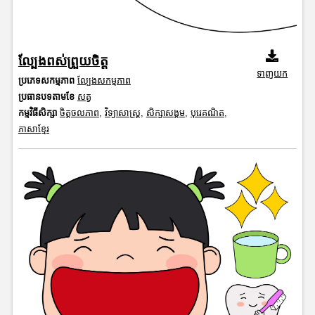
ល្បែងពស់ព្រួយចិត្ត
ទាញយក
ប្រភេទសកម្មភាព
ល្បែងសកម្មភាព
ប្រធានបទតាមខែ
សត្វ
កម្មវិធីសិក្សា
ចិត្តចលភាព
,
វិទ្យាសាស្រ្ត
,
សិក្សាសង្គម
,
បុរេគណិត
,
ភាសាខ្មែរ