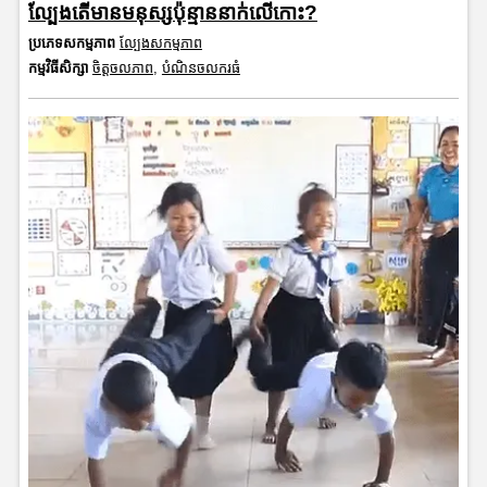
ល្បែងតើមានមនុស្សប៉ុន្មាននាក់លើកោះ?
ប្រភេទសកម្មភាព
ល្បែងសកម្មភាព
កម្មវិធីសិក្សា
ចិត្តចលភាព
,
បំណិនចលករធំ