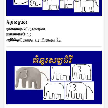
គំនូរសត្វសេះ
ប្រភេទសកម្មភាព
ល្បែងសកម្មភាព
ប្រធានបទតាមខែ
សត្វ
កម្មវិធីសិក្សា
វិទ្យាសាស្រ្ត
,
សត្វ
,
សិក្សាសង្គម
,
គំនូរ