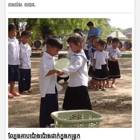
ភាសាខ្មែរ
,
ព្យញ្ជនៈ
ល្បែងគាបប៉ោងប៉ោងដាក់ក្នុងកន្ត្រក