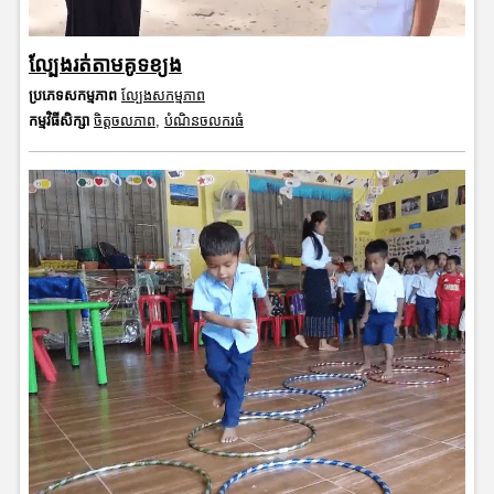
ល្បែងរត់តាមគូទខ្យង
ប្រភេទសកម្មភាព
ល្បែងសកម្មភាព
កម្មវិធីសិក្សា
ចិត្តចលភាព
,
បំណិនចលករធំ