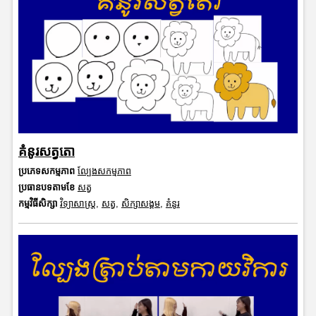
គំនូរសត្វតោ
ប្រភេទសកម្មភាព
ល្បែងសកម្មភាព
ប្រធានបទតាមខែ
សត្វ
កម្មវិធីសិក្សា
វិទ្យាសាស្រ្ត
,
សត្វ
,
សិក្សាសង្គម
,
គំនូរ