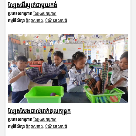
ល្បែងដើរឬរត់ជាមួយកង់
ប្រភេទសកម្មភាព
ល្បែងសកម្មភាព
កម្មវិធីសិក្សា
ចិត្តចលភាព
,
បំណិនចលករធំ
ល្បែងសែងបាល់ដាក់ចូលកន្ត្រក
ប្រភេទសកម្មភាព
ល្បែងសកម្មភាព
កម្មវិធីសិក្សា
ចិត្តចលភាព
,
បំណិនចលករធំ