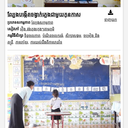
ល្បែងបង្កើតចង្វាក់ភ្លេងជាមួយកូនកាស
ទាញយក
ប្រភេទសកម្មភាព
ល្បែងសកម្មភាព
សៀវភៅ
រឿង វង់ភ្លេងក្មេងៗតាមភូមិ
កម្មវិធីសិក្សា
ចិត្តចលភាព
,
បំណិនចលករធំ
,
សិក្សាសង្គម
,
ចម្រៀង និង
តន្ត្រី
,
ភាសាខ្មែរ
,
ការយល់ដឹងពីភាសាដទៃ