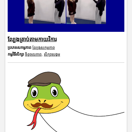
ល្បែងត្រាប់តាមកាយវិការ
ប្រភេទសកម្មភាព
ល្បែងសកម្មភាព
កម្មវិធីសិក្សា
ចិត្តចលភាព
,
សិក្សាសង្គម