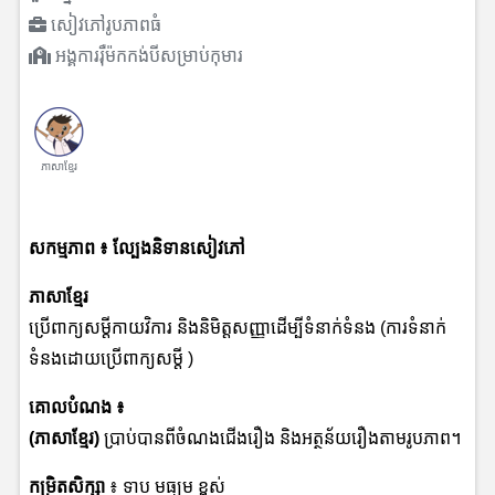
សៀវភៅរូបភាពធំ
អង្គការរុឺម៉កកង់បីសម្រាប់កុមារ
ភាសាខ្មែរ
សកម្មភាព
៖ ល្បែង
និទាន
សៀវភៅ
ភាសាខ្មែរ
ប្រើពាក្យសម្តីកាយវិការ និងនិមិត្តសញ្ញាដើម្បីទំនាក់ទំនង (ការទំនាក់
ទំនងដោយប្រើពាក្យសម្តី )
គោលបំណង
៖
(ភាសាខ្មែរ)
ប្រាប់បានពីចំណងជើងរឿង និងអត្ថន័យរឿងតាមរូបភាព។
កម្រិតសិក្សា
៖ ទាប មធ្យម ខ្ពស់