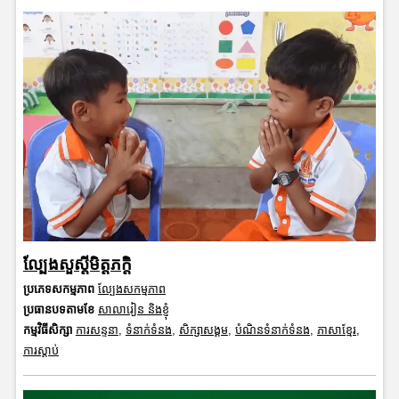
ល្បែងសួស្តីមិត្តភក្តិ
ប្រភេទសកម្មភាព
ល្បែងសកម្មភាព
ប្រធានបទតាមខែ
សាលារៀន និងខ្ញុំ
កម្មវិធីសិក្សា
ការសន្ទនា
,
ទំនាក់ទំនង
,
សិក្សាសង្គម
,
បំណិនទំនាក់ទំនង
,
ភាសាខ្មែរ
,
ការស្តាប់