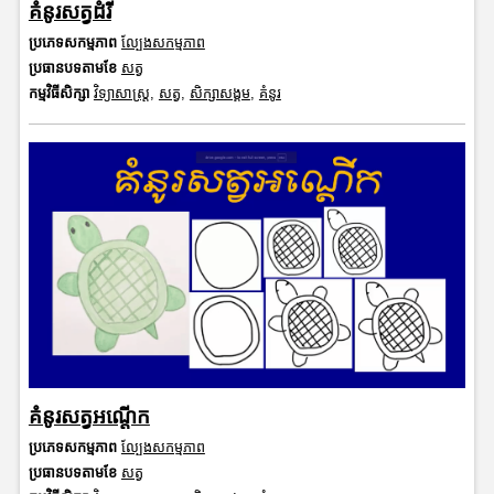
គំនូរសត្វដំរី
ប្រភេទសកម្មភាព
ល្បែងសកម្មភាព
ប្រធានបទតាមខែ
សត្វ
កម្មវិធីសិក្សា
វិទ្យាសាស្រ្ត
,
សត្វ
,
សិក្សាសង្គម
,
គំនូរ
គំនូរសត្វអណ្តើក
ប្រភេទសកម្មភាព
ល្បែងសកម្មភាព
ប្រធានបទតាមខែ
សត្វ