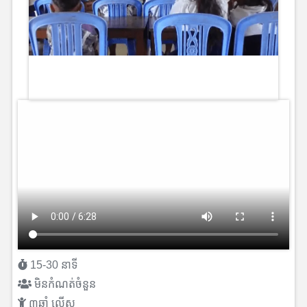
15-30 នាទី
មិនកំណត់ចំនួន
៣ឆ្នាំ លើស