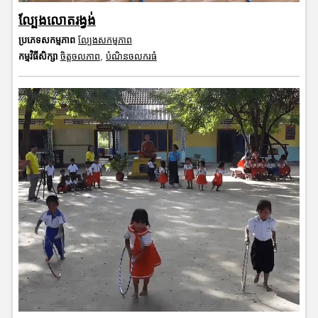
ល្បែងលោតរង្វង់
ប្រភេទសកម្មភាព
ល្បែងសកម្មភាព
កម្មវិធីសិក្សា
ចិត្តចលភាព
,
បំណិនចលករធំ