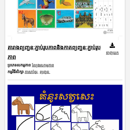
តារាងព្យញ្ជនៈភ្ជាប់រូបភាពនិងកាតព្យញ្ជនៈភ្ជាប់រូប
ទាញយក
ភាព
ប្រភេទសកម្មភាព
ល្បែងសកម្មភាព
កម្មវិធីសិក្សា
ភាសាខ្មែរ
,
ព្យញ្ជនៈ