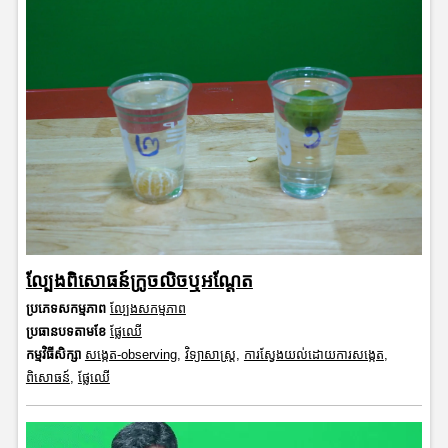
ល្បែងពិសោធន៍ក្រូចលិចឬអណ្តែត
ប្រភេទសកម្មភាព
ល្បែងសកម្មភាព
ប្រធានបទតាមខែ
ផ្លែឈើ
កម្មវិធីសិក្សា
សង្កេត-observing
,
វិទ្យាសាស្រ្ត
,
ការស្វែងយល់ដោយការសង្កេត
,
ពិសោធន៍
,
ផ្លែឈើ