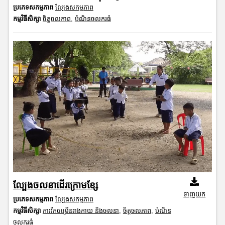
ប្រភេទសកម្មភាព
ល្បែងសកម្មភាព
កម្មវិធីសិក្សា
ចិត្តចលភាព
,
បំណិនចលករធំ
ល្បែងចលនាដើរក្រោមខ្សែ
ទាញយក
ប្រភេទសកម្មភាព
ល្បែងសកម្មភាព
កម្មវិធីសិក្សា
ការរីកចម្រើនរាងកាយ និងចលនា
,
ចិត្តចលភាព
,
បំណិន
ចលករធំ