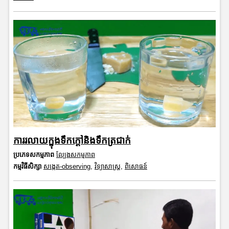
ការរលាយក្នុងទឹកក្តៅនិងទឹកត្រជាក់
ប្រភេទសកម្មភាព
ល្បែងសកម្មភាព
កម្មវិធីសិក្សា
សង្កេត-observing
,
វិទ្យាសាស្រ្ត
,
ពិសោធន៍