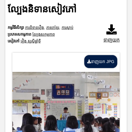
ល្បែងនិទានសៀវភៅ
កម្មវិធីសិក្សា
ការនិទានរឿង
,
ភាសាខ្មែរ
,
ការស្តាប់
ប្រភេទសកម្មភាព
ល្បែងសកម្មភាព
ទាញយក
សៀវភៅ
រឿង សួស្តីឆ្នាំថ្មី
ទាញយក JPG