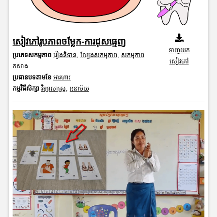
សៀវភៅរូបភាពចម្លែក-ការដុសធ្មេញ
ទាញយក
ប្រភេទសកម្មភាព
រឿងនិទាន
,
ល្បែងសកម្មភាព
,
សកម្មភាព
សៀវភៅ
កសាង
ប្រធានបទតាមខែ
អារហារ
កម្មវិធីសិក្សា
វិទ្យាសាស្រ្ត
,
អនាម័យ