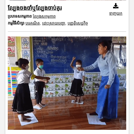
ល្បែងចងចាំឬល្បែងចាប់គូរ
ទាញយក
ប្រភេទសកម្មភាព
ល្បែងសកម្មភាព
កម្មវិធីសិក្សា
បុរេគណិត
,
ដោះស្រាយបញ្ហា
,
បញ្ញត្តិសេដ្ឋកិច្ច