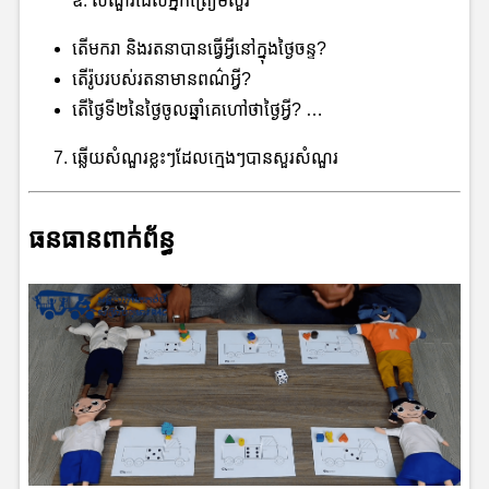
ឧ. សំណួរដែលអ្នកត្រៀមសួរ
តើមករា​ និងរតនាបានធ្វើអ្វីនៅក្នុងថ្ងៃចន្ទ?
តើរ៉ូបរបស់រតនាមានពណ៌អ្វី?
តើថ្ងៃទី២នៃថ្ងៃចូលឆ្នាំគេហៅថាថ្ងៃអ្វី? …
ឆ្លើយសំណួរខ្លះៗដែលក្មេងៗបានសួរសំណួរ
ធនធានពាក់ព័ន្ធ