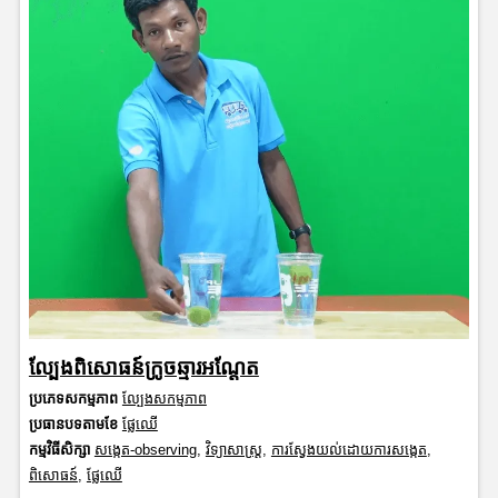
ល្បែងពិសោធន៍ក្រូចឆ្មារអណ្តែត
ប្រភេទសកម្មភាព
ល្បែងសកម្មភាព
ប្រធានបទតាមខែ
ផ្លែឈើ
កម្មវិធីសិក្សា
សង្កេត-observing
,
វិទ្យាសាស្រ្ត
,
ការស្វែងយល់ដោយការសង្កេត
,
ពិសោធន៍
,
ផ្លែឈើ