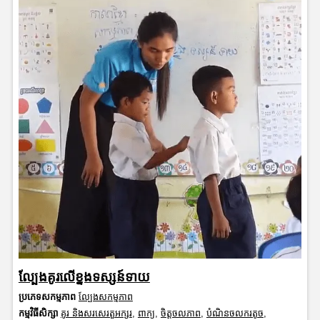
ល្បែងគូរលើខ្នងទស្សន៍ទាយ
ប្រភេទសកម្មភាព
ល្បែងសកម្មភាព
កម្មវិធីសិក្សា
គូរ និងសរសេរតួអក្សរ
,
ពាក្យ
,
ចិត្តចលភាព
,
បំណិនចលករតូច
,