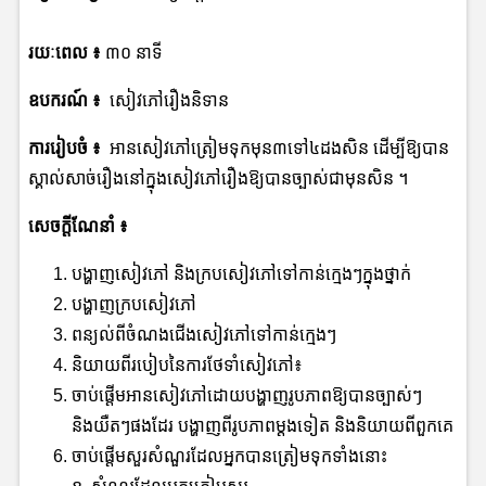
រយៈពេល ៖
៣០ នាទី
ឧបករណ៍
៖
សៀវភៅរឿងនិទាន
ការរៀបចំ
៖
អានសៀវភៅត្រៀមទុកមុន៣ទៅ៤ដងសិន ដើម្បីឱ្យបាន
ស្គាល់សាច់រឿងនៅក្នុងសៀវភៅរឿងឱ្យបានច្បាស់ជាមុនសិន ។
សេចក្ដីណែនាំ
៖
បង្ហាញសៀវភៅ និងក្របសៀវភៅទៅកាន់ក្មេងៗក្នុងថ្នាក់
បង្ហាញក្របសៀវភៅ
ពន្យល់ពីចំណងជើងសៀវភៅទៅកាន់ក្មេងៗ
និយាយពីរបៀបនៃការថែទាំសៀវភៅ៖
ចាប់ផ្ដើមអានសៀវភៅដោយបង្ហាញរូបភាពឱ្យបានច្បាស់ៗ
និងយឺតៗផងដែរ បង្ហាញពីរូបភាពម្ដងទៀត និងនិយាយពីពួកគេ
ចាប់ផ្ដើមសួរសំណួរដែលអ្នកបានត្រៀមទុកទាំងនោះ