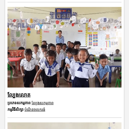
ល្បែងលោត
ប្រភេទសកម្មភាព
ល្បែងសកម្មភាព
កម្មវិធីសិក្សា
បំណិនចលករធំ