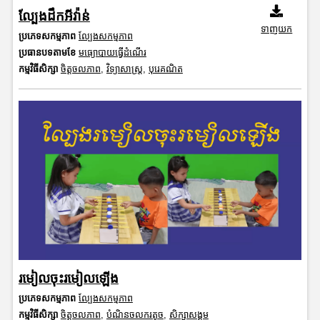
ល្បែងដឹកអីវ៉ាន់
ទាញយក
ប្រភេទសកម្មភាព
ល្បែងសកម្មភាព
ប្រធានបទតាមខែ
មធ្យោបាយធ្វើដំណើរ
កម្មវិធីសិក្សា
ចិត្តចលភាព
,
វិទ្យាសាស្រ្ត
,
បុរេគណិត
រមៀលចុះរមៀលឡើង
ប្រភេទសកម្មភាព
ល្បែងសកម្មភាព
កម្មវិធីសិក្សា
ចិត្តចលភាព
,
បំណិនចលករតូច
,
សិក្សាសង្គម