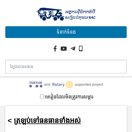
ទំនាក់ទំនង
and
supported project
មេរៀនដែលមិនត្រូវការសម្ភារ
<
ត្រឡប់ទៅធនធានទាំងអស់