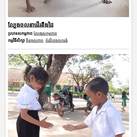
ល្បែងចលនាដើរនឹងដៃ
ប្រភេទសកម្មភាព
ល្បែងសកម្មភាព
កម្មវិធីសិក្សា
ចិត្តចលភាព
,
បំណិនចលករធំ