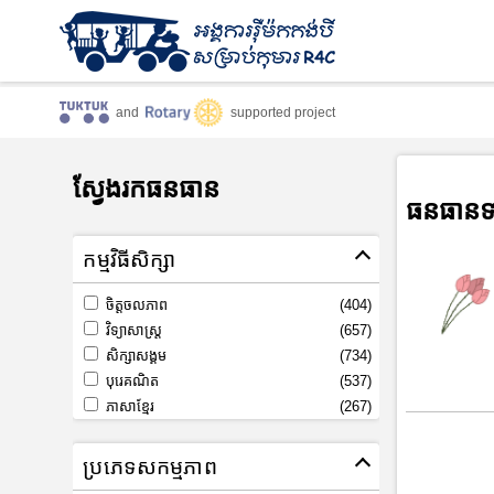
and
supported project
ស្វែងរកធនធាន
ធនធានទ
កម្មវិធីសិក្សា
ចិត្តចលភាព
(404)
វិទ្យាសាស្រ្ត
(657)
សិក្សាសង្គម
(734)
បុរេគណិត
(537)
ភាសាខ្មែរ
(267)
ប្រភេទសកម្មភាព