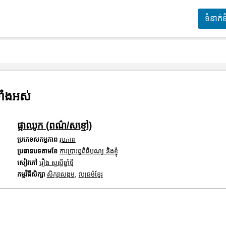
ទំនាក់
ាំងអស់
ផ្កាឈូក (ពណ៌/សខ្មៅ)
ប្រភេទសកម្មភាព
រូបភាព
ប្រធានបទតាមខែ
ការប្រារព្ធពិធីបុណ្យ និងខ្ញុំ
សៀវភៅ
រឿង សួស្តីឆ្នាំថ្មី
កម្មវិធីសិក្សា
សិក្សាសង្គម
,
វប្បធម៌ខ្មែរ