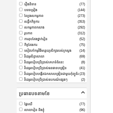
រឿងនិទាន
(77)
បទចម្រៀង
(144)
ល្បែងសកម្មភាព
(273)
សន្លឹកកិច្ចការ
(353)
សកម្មភាពកសាង
(292)
រូបភាព
(312)
ការតុបតែងថ្នាក់រៀន
(52)
កិច្ចតែងការ
(75)
សៀវភៅកម្មវិធីមត្តេយ្យសិក្សារបស់ក្រសួង
(14)
វីដេអូសិក្ខាសាលា
(69)
វីដេអូរបៀបប្រើប្រាស់គេហទំព័រនេះ
(8)
វីដេអូរបៀបប្រើប្រាស់ធនធានបង្រៀន
(41)
វីដេអូរបៀបបង្កើតឯកសារបង្រៀនជាមួយកុំព្យូទ័រ
(23)
វីដេអូរបៀបប្រើប្រាស់ឧបករណ៍ផ្សេងៗ
(2)
ប្រធានបទតាមខែ
ផ្លែឈើ
(77)
សាលារៀន និងខ្ញុំ
(96)