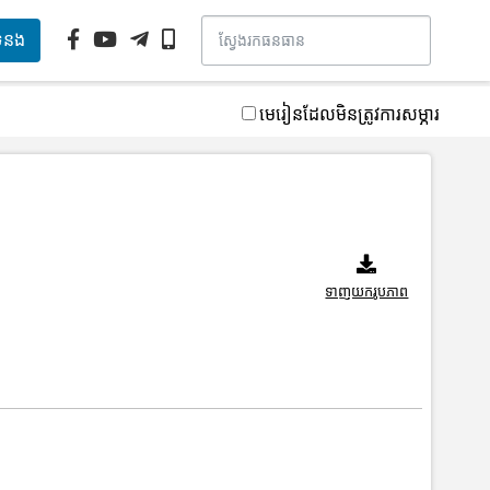
ទំនង
មេរៀនដែលមិនត្រូវការសម្ភារ
ទាញយករូបភាព