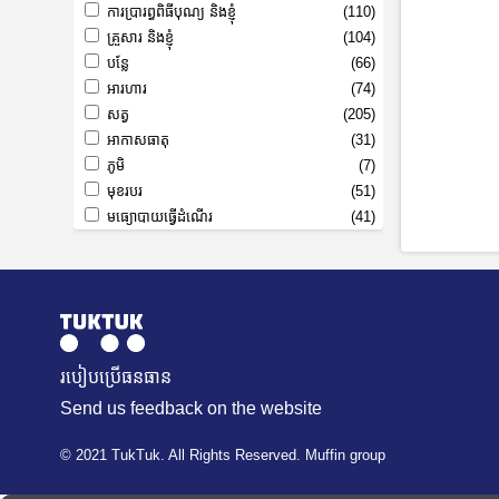
ការប្រារព្ធពិធីបុណ្យ និងខ្ញុំ
(110)
គ្រួសារ និងខ្ញុំ
(104)
បន្លែ
(66)
អារហារ
(74)
សត្វ
(205)
អាកាសធាតុ
(31)
ភូមិ
(7)
មុខរបរ
(51)
មធ្យោបាយធ្វើដំណើរ
(41)
របៀបប្រើធនធាន
Send us feedback on the website
© 2021 TukTuk. All Rights Reserved. Muffin group