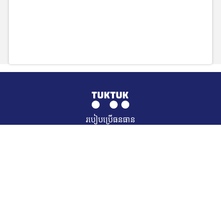
របៀបប្រើធនធាន
Send us feedback on the website
© 2021 TukTuk. All Rights Reserved. Muffin group
REQUEST A RESOURCE