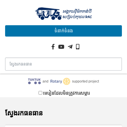
ទំនាក់ទំនង
and
supported project
មេរៀនដែលមិនត្រូវការសម្ភារ
ស្វែងរកធនធាន