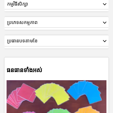
កម្មវិធីសិក្សា
ប្រភេទសកម្មភាព
ប្រធានបទតាមខែ
ធនធានទាំងអស់