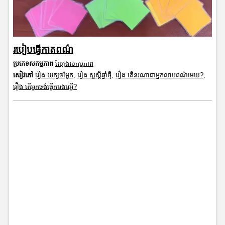
របៀបធ្វើកាតពណ៌
ប្រភេទសកម្មភាព
ល្បែងសកម្មភាព
សៀវភៅ
រឿង យក្សចម្លែក
,
រឿង សួស្តីឆ្នាំថ្មី
,
រឿង តើនរណាជាអ្នកលាបពណ៌មេឃ?
,
រឿង តើអ្នកចង់ធ្វើការងារអ្វី?