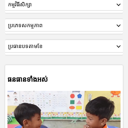
កម្មវិធីសិក្សា
ប្រភេទសកម្មភាព
ប្រធានបទតាមខែ
ធនធានទាំងអស់