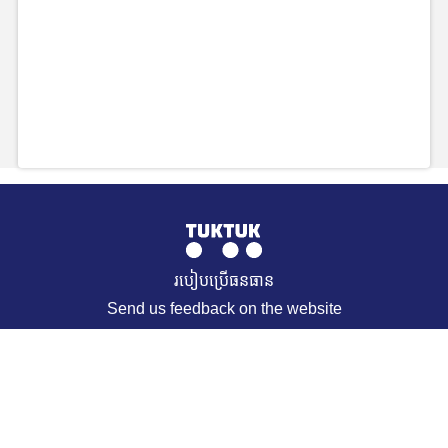
របៀបប្រើធនធាន
Send us feedback on the website
© 2021 TukTuk. All Rights Reserved. Muffin group
REQUEST A RESOURCE