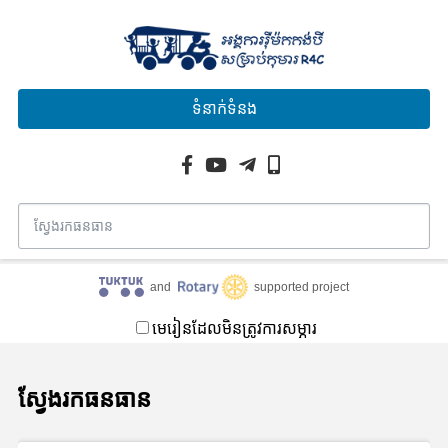
ទំនាក់ទំនង
and
supported project
មេរៀនដែលមិនត្រូវការសម្ភារ
ស្វែងរកធនធាន