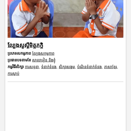
ល្បែងសួស្តីមិត្តភក្តិ
ប្រភេទសកម្មភាព
ល្បែងសកម្មភាព
ប្រធានបទតាមខែ
សាលារៀន និងខ្ញុំ
កម្មវិធីសិក្សា
ការសន្ទនា
,
ទំនាក់ទំនង
,
សិក្សាសង្គម
,
បំណិនទំនាក់ទំនង
,
ភាសាខ្មែរ
,
ការស្តាប់