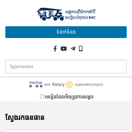
ទំនាក់ទំនង
and
supported project
មេរៀនដែលមិនត្រូវការសម្ភារ
ស្វែងរកធនធាន