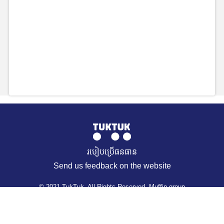
របៀបប្រើធនធាន
Send us feedback on the website
© 2021 TukTuk. All Rights Reserved. Muffin group
REQUEST A RESOURCE