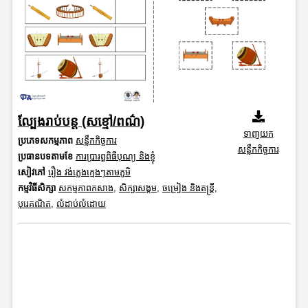
ល្បែងរាប់បន្ត (សខ្មៅ/ពណ៌)
ទាញយក
ប្រភេទសកម្មភាព
សន្លឹកកិច្ចការ
សន្លឹកកិច្ចការ
ប្រធានបទតាមខែ
ការប្រារព្ធពិធីបុណ្យ និងខ្ញុំ
សៀវភៅ
រឿង វង់ភ្លេងក្មេងៗតាមភូមិ
កម្មវិធីសិក្សា
សកម្មភាពកសាង
,
សិក្សាសង្គម
,
ចម្រៀង និងតន្ត្រី
,
បុរេគណិត
,
លំដាប់លំដោយ