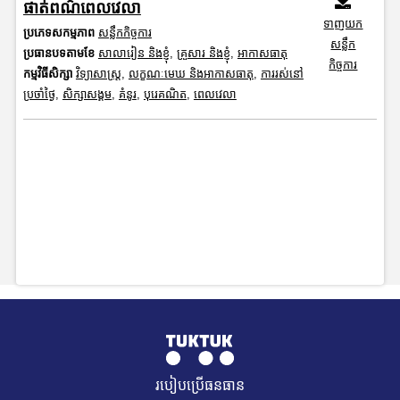
ផាត់ពណ៌ពេលវេលា
ទាញយក
ប្រភេទសកម្មភាព
សន្លឹកកិច្ចការ
សន្លឹក
ប្រធានបទតាមខែ
សាលារៀន និងខ្ញុំ
,
គ្រួសារ និងខ្ញុំ
,
អាកាសធាតុ
កិច្ចការ
កម្មវិធីសិក្សា
វិទ្យាសាស្រ្ត
,
លក្ខណៈមេឃ និងអាកាសធាតុ
,
ការរស់នៅ
ប្រចាំថ្ងៃ
,
សិក្សាសង្គម
,
គំនូរ
,
បុរេគណិត
,
ពេលវេលា
របៀបប្រើធនធាន