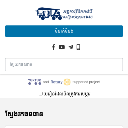
ទំនាក់ទំនង
and
supported project
មេរៀនដែលមិនត្រូវការសម្ភារ
ស្វែងរកធនធាន