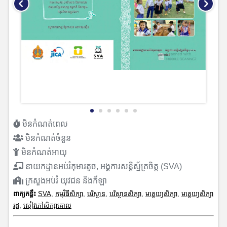
មិនកំណត់ពេល
មិនកំណត់ចំនួន
មិនកំណត់អាយុ
នាយកដ្ឋានអប់រំកុមារតូច, អង្គការសន្តិស្ម័គ្រចិត្ត​ (SVA)
ក្រសួងអប់រំ យុវជន និងកីឡា
ពាក្យកន្លឹះ
SVA
,
កម្មវិធីសិក្សា
,
បរិស្ថាន
,
បរិស្ថានសិក្សា
,
មត្តេយ្យសិក្សា
,
មត្តេយ្យសិក្សា
រដ្ឋ
,
សៀវភៅសិក្សាគោល