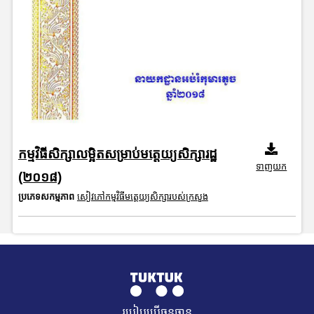
កម្មវិធីសិក្សាលម្អិតសម្រាប់មត្តេយ្យសិក្សារដ្ឋ
ទាញយក
(២០១៨)
ប្រភេទសកម្មភាព
សៀវភៅកម្មវិធីមត្តេយ្យសិក្សារបស់ក្រសួង
របៀបប្រើធនធាន