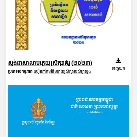
ស្ដង់ដាសាលាមត្តេយ្យសិក្សាគំរូ (២០២៣)
ទាញយក
ប្រភេទសកម្មភាព
សៀវភៅកម្មវិធីមត្តេយ្យសិក្សារបស់ក្រសួង