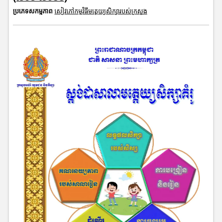
ប្រភេទសកម្មភាព
សៀវភៅកម្មវិធីមត្តេយ្យសិក្សារបស់ក្រសួង