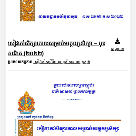
សៀវភៅសិក្សាគោលសម្រាប់មត្តេយ្យសិក្សា – បុរេ
ទាញយក
គណិត (២០២២)
ប្រភេទសកម្មភាព
សៀវភៅកម្មវិធីមត្តេយ្យសិក្សារបស់ក្រសួង