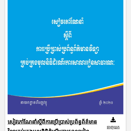
សៀវភៅណែនាំស្តីពីការប្រើប្រាស់ប្រព័ន្ធព័ត៌មាន
ទាញយក