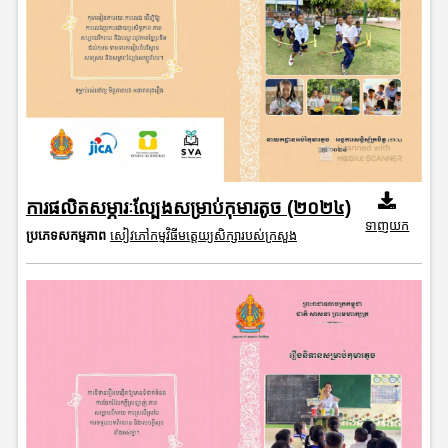
ការផលិតសម្ភារៈល្បែងសម្រាប់កុមារតូច (២០២៤)
ទាញយក
ប្រភេទសកម្មភាព
សៀវភៅកម្មវិធីមត្តេយ្យសិក្សារបស់ក្រសួង