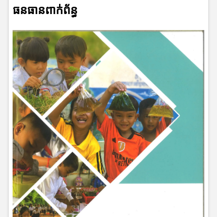
ធនធានពាក់ព័ន្ធ