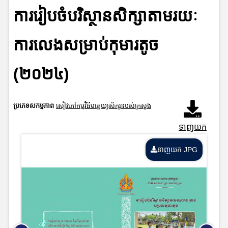
ការរៀបចំបរិស្ថានសិក្សាតាមរយៈ
ការលេងសម្រាប់កុមារតូច
(២០២៤)
ប្រភេទសកម្មភាព
សៀវភៅកម្មវិធីមត្តេយ្យសិក្សារបស់ក្រសួង
ទាញយក
ទាញយក JPG