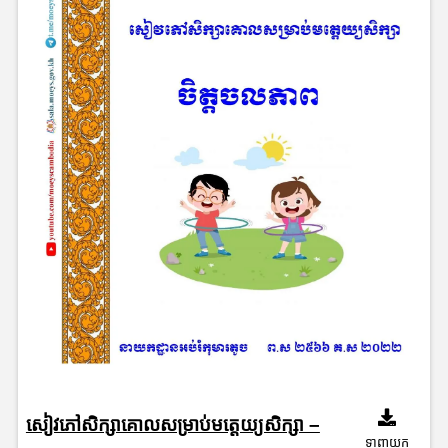
សៀវភៅសិក្សាគោលសម្រាប់មត្តេយ្យសិក្សា –
ទាញយក