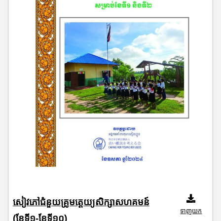
សៀវភៅជំនួយគ្រូមត្តេយ្យសិក្សាសហគមន៍
ទាញយក
(ខែទី១-ខែទី១០)