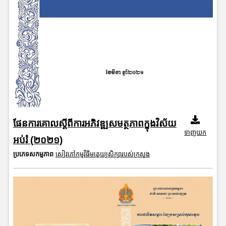
ផែនការគោលស្តីពីការអភិវឌ្ឍសមត្ថភាពក្នុងវិស័យ
ទាញយក
អប់រំ (២០២១)
ប្រភេទសកម្មភាព
សៀវភៅកម្មវិធីមត្តេយ្យសិក្សារបស់ក្រសួង