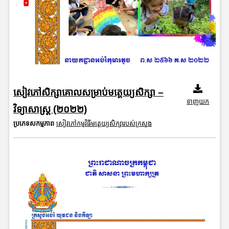
សៀវភៅសិក្សាគោលសម្រាប់មត្តេយ្យសិក្សា –
ទាញយក
វិទ្យាសាស្ត្រ (២០២២)
ប្រភេទសកម្មភាព
សៀវភៅកម្មវិធីមត្តេយ្យសិក្សារបស់ក្រសួង