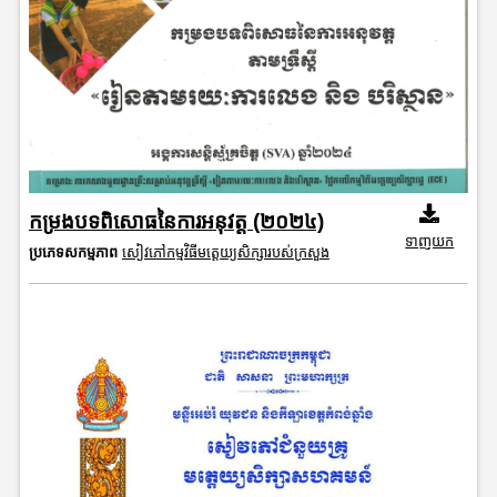
កម្រងបទពិសោធនៃការអនុវត្ត (២០២៤)
ទាញយក
ប្រភេទសកម្មភាព
សៀវភៅកម្មវិធីមត្តេយ្យសិក្សារបស់ក្រសួង