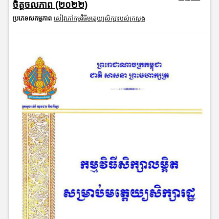
ចិត្តចលភាព (២០២២)
ប្រភេទសកម្មភាព
សៀវភៅកម្មវិធីមត្តេយ្យសិក្សារបស់ក្រសួង