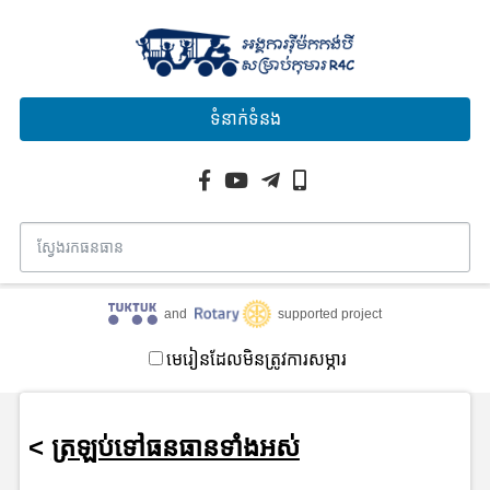
ទំនាក់ទំនង
and
supported project
មេរៀនដែលមិនត្រូវការសម្ភារ
<
ត្រឡប់ទៅធនធានទាំងអស់