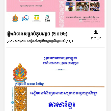
រឿងនិទានសម្រាប់កុមារតូច (២០២៤)
ទាញយក
ប្រភេទសកម្មភាព
សៀវភៅកម្មវិធីមត្តេយ្យសិក្សារបស់ក្រសួង