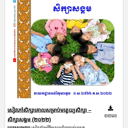
សៀវភៅសិក្សាគោលសម្រាប់មត្តេយ្យសិក្សា –
ទាញយក
សិក្សាសង្គម (២០២២)
ប្រភេទសកម្មភាព
សៀវភៅកម្មវិធីមត្តេយ្យសិក្សារបស់ក្រសួង