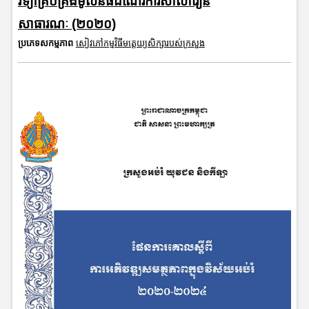
វិទ្យាគ្រប់គ្រងមូលនិធិដំណើរការសាលារៀន
សាធារណៈ (២០២០)
ប្រភេទសកម្មភាព
សៀវភៅកម្មវិធីមត្តេយ្យសិក្សារបស់ក្រសួង