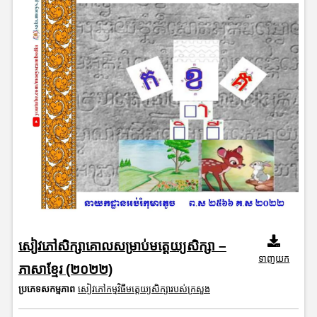
សៀវភៅសិក្សាគោលសម្រាប់មត្តេយ្យសិក្សា –
ទាញយក
ភាសាខ្មែរ (២០២២)
ប្រភេទសកម្មភាព
សៀវភៅកម្មវិធីមត្តេយ្យសិក្សារបស់ក្រសួង