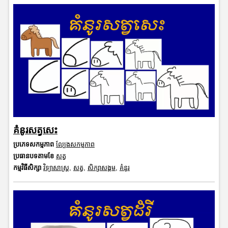
គំនូរសត្វសេះ
ប្រភេទសកម្មភាព
ល្បែងសកម្មភាព
ប្រធានបទតាមខែ
សត្វ
កម្មវិធីសិក្សា
វិទ្យាសាស្រ្ត
,
សត្វ
,
សិក្សាសង្គម
,
គំនូរ