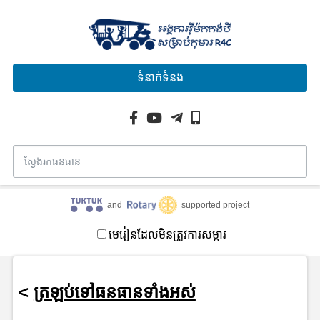
ទំនាក់ទំនង
and
supported project
មេរៀនដែលមិនត្រូវការសម្ភារ
<
ត្រឡប់ទៅធនធានទាំងអស់