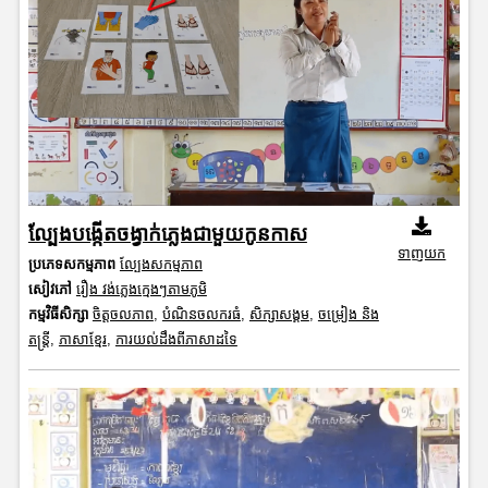
ល្បែងបង្កើតចង្វាក់ភ្លេងជាមួយកូនកាស
ទាញយក
ប្រភេទសកម្មភាព
ល្បែងសកម្មភាព
សៀវភៅ
រឿង វង់ភ្លេងក្មេងៗតាមភូមិ
កម្មវិធីសិក្សា
ចិត្តចលភាព
,
បំណិនចលករធំ
,
សិក្សាសង្គម
,
ចម្រៀង និង
តន្ត្រី
,
ភាសាខ្មែរ
,
ការយល់ដឹងពីភាសាដទៃ