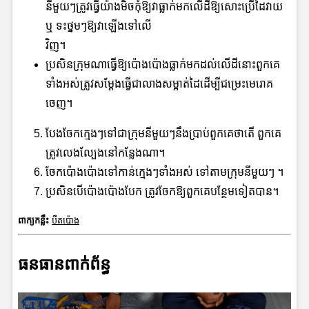
នីមួយៗត្រូវធ្វើយ៉ាងមិចកុំឱ្យវាធ្លាក់មកលើដីឱ្យសោះប្រើដៃវាយ
ឬ ទះថ្នមៗឱ្យវាឡើងទៅលើ
វិញ។
ប្រសិនក្រុមណាធ្វើឱ្យប៉ោងប៉ោងធ្លាក់មកដល់លើដីនោះពួកគេ
ទាំងអស់ត្រូវសម្ដែងធ្វើជាលាងសម្អាត់ដៃដើម្បីជម្រេះមេរោគ
ចេញ។
បែងចែកក្មេងៗទៅជាក្រុមនីមួយៗនឹងប្រាប់ពួកគេថាតើ ពួកគេ
ត្រូវលេងល្បែងនៅកន្លែងណា។
ចែកប៉ោងប៉ោងទៅកាន់ក្មេងៗទាំងអស់ ទៅតាមក្រុមនីមួយៗ ។
ប្រសិនបើប៉ោងប៉ោងបែក ត្រូវចែកឱ្យពួកគេបន្ថែមទៀតបាន។
ពាក្យកន្លឹះ
បឺតប៉ោង
ធនធានពាក់ព័ន្ធ