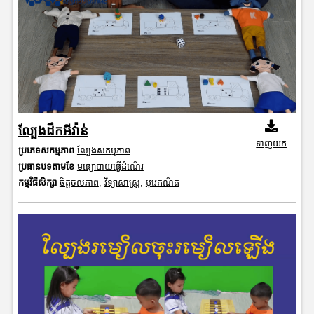
ល្បែងដឹកអីវ៉ាន់
ទាញយក
ប្រភេទសកម្មភាព
ល្បែងសកម្មភាព
ប្រធានបទតាមខែ
មធ្យោបាយធ្វើដំណើរ
កម្មវិធីសិក្សា
ចិត្តចលភាព
,
វិទ្យាសាស្រ្ត
,
បុរេគណិត