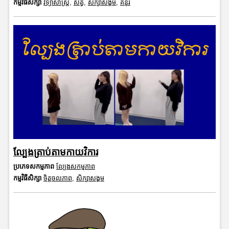
កម្មវិធីសិក្សា
វិទ្យាសាស្រ្ត
,
សត្វ
,
សិក្សាសង្គម
,
គំនូរ
ល្បែងត្រាប់តាមកាយវិការ
ប្រភេទសកម្មភាព
ល្បែងសកម្មភាព
កម្មវិធីសិក្សា
ចិត្តចលភាព
,
សិក្សាសង្គម