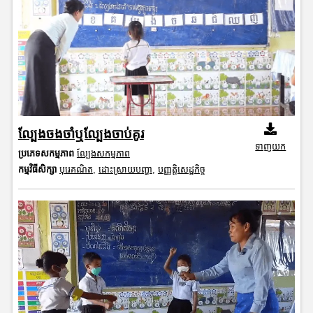
ល្បែងចងចាំឬល្បែងចាប់គូរ
ទាញយក
ប្រភេទសកម្មភាព
ល្បែងសកម្មភាព
កម្មវិធីសិក្សា
បុរេគណិត
,
ដោះស្រាយបញ្ហា
,
បញ្ញត្តិសេដ្ឋកិច្ច