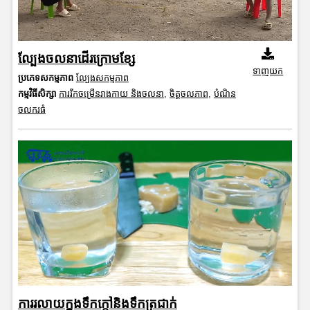
ល្បែងចលនាដើរក្រោមខ្សែ
ទាញយក
ប្រភេទសកម្មភាព
ល្បែងសកម្មភាព
កម្មវិធីសិក្សា
ការរីកចម្រើនរាងកាយ និងចលនា
,
ចិត្តចលភាព
,
បំណិន
ចលករធំ
ការរលាយក្នុងទឹកក្តៅនិងទឹកត្រជាក់