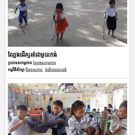
ល្បែងដើរឬរត់ជាមួយកង់
ប្រភេទសកម្មភាព
ល្បែងសកម្មភាព
កម្មវិធីសិក្សា
ចិត្តចលភាព
,
បំណិនចលករធំ