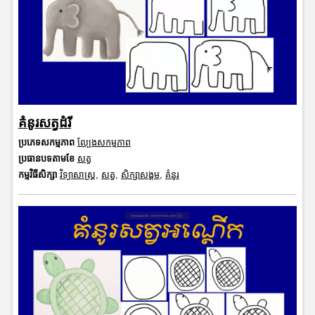
គំនូរសត្វដំរី
ប្រភេទសកម្មភាព
ល្បែងសកម្មភាព
ប្រធានបទតាមខែ
សត្វ
កម្មវិធីសិក្សា
វិទ្យាសាស្រ្ត
,
សត្វ
,
សិក្សាសង្គម
,
គំនូរ