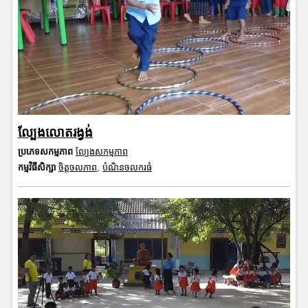
ល្បែងលោតរង្វង់
ប្រភេទសកម្មភាព
ល្បែងសកម្មភាព
កម្មវិធីសិក្សា
ចិត្តចលភាព
,
បំណិនចលករធំ