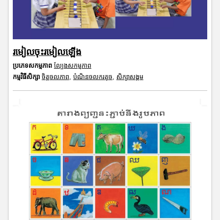
រមៀលចុះរមៀលឡើង
ប្រភេទសកម្មភាព
ល្បែងសកម្មភាព
កម្មវិធីសិក្សា
ចិត្តចលភាព
,
បំណិនចលករតូច
,
សិក្សាសង្គម