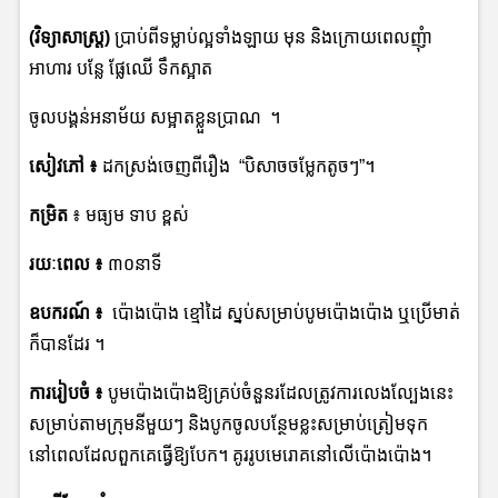
(វិទ្យាសាស្រ្ត)
ប្រាប់ពីទម្លាប់ល្អទាំងឡាយ មុន និងក្រោយពេលញុំា
អាហារ បន្លែ ផ្លែឈើ ទឹកស្អាត
ចូលបង្គន់អនាម័យ សម្អាតខ្លួនប្រាណ ។
សៀវភៅ
៖
ដកស្រង់ចេញពីរឿង “បិសាចចម្លែកតូចៗ”។
កម្រិត
៖ មធ្យម ទាប ខ្ពស់
រយៈពេល
៖
៣០នាទី
ឧបករណ៍
៖
ប៉ោងប៉ោង ខ្មៅដៃ ស្នប់សម្រាប់បូមប៉ោងប៉ោង ឬប្រើមាត់
ក៏បានដែរ ។
ការរៀបចំ
៖
បូមប៉ោងប៉ោងឱ្យគ្រប់ចំនួនរដែលត្រូវការលេងល្បែងនេះ
សម្រាប់តាមក្រុមនីមួយៗ និងបូកចូលបន្ថែមខ្លះសម្រាប់ត្រៀមទុក
នៅពេលដែលពួកគេធ្វើឱ្យបែក។ គូររូបមេរោគនៅលើប៉ោងប៉ោង។