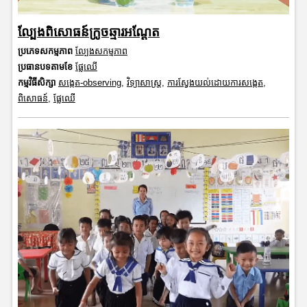
ល្បែងពិសោធន៍ក្រូចឆ្មារអណ្តែត
ប្រភេទសកម្មភាព
ល្បែងសកម្មភាព
ប្រធានបទតាមខែ
ផ្លែឈើ
កម្មវិធីសិក្សា
សង្កេត-observing
,
វិទ្យាសាស្រ្ត
,
ការស្វែងយល់ដោយការសង្កេត
,
ពិសោធន៍
,
ផ្លែឈើ