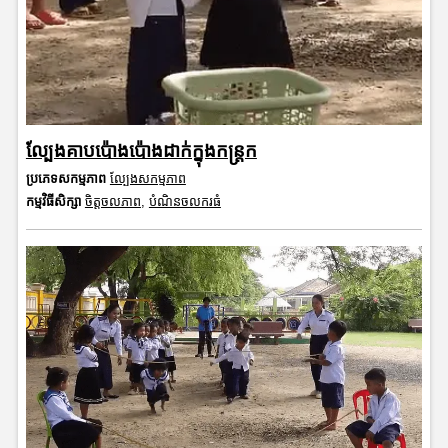
ល្បែងគាបប៉ោងប៉ោងដាក់ក្នុងកន្ត្រក
ប្រភេទសកម្មភាព
ល្បែងសកម្មភាព
កម្មវិធីសិក្សា
ចិត្តចលភាព
,
បំណិនចលករធំ