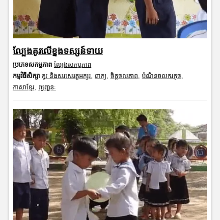
ល្បែងគូរលើខ្នងទស្សន៍ទាយ
ប្រភេទសកម្មភាព
ល្បែងសកម្មភាព
កម្មវិធីសិក្សា
គូរ និងសរសេរតួអក្សរ
,
ពាក្យ
,
ចិត្តចលភាព
,
បំណិនចលករតូច
,
ភាសាខ្មែរ
,
ព្យញ្ជនៈ