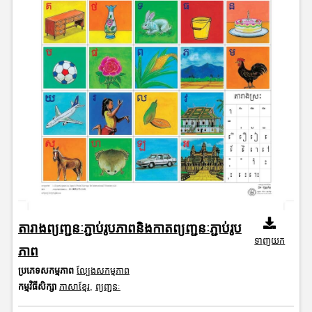
តារាងព្យញ្ជនៈភ្ជាប់រូបភាពនិងកាតព្យញ្ជនៈភ្ជាប់រូប
ទាញយក
ភាព
ប្រភេទសកម្មភាព
ល្បែងសកម្មភាព
កម្មវិធីសិក្សា
ភាសាខ្មែរ
,
ព្យញ្ជនៈ