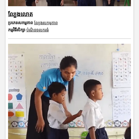
ល្បែងលោត
ប្រភេទសកម្មភាព
ល្បែងសកម្មភាព
កម្មវិធីសិក្សា
បំណិនចលករធំ