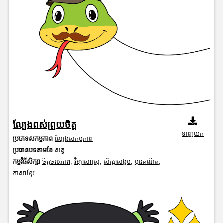
ល្បែងពស់ព្រួយចិត្ត
ទាញយក
ប្រភេទសកម្មភាព
ល្បែងសកម្មភាព
ប្រធានបទតាមខែ
សត្វ
កម្មវិធីសិក្សា
ចិត្តចលភាព
,
វិទ្យាសាស្រ្ត
,
សិក្សាសង្គម
,
បុរេគណិត
,
ភាសាខ្មែរ