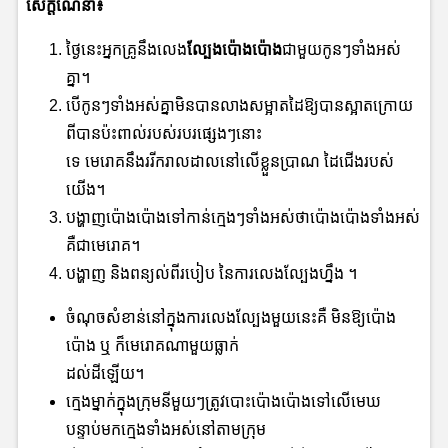
សេក្ដីណែនាំ៖
ថ្ងៃនេះអ្នកគ្រូនឹងលេង
ល្បែងប៉ោងប៉ោង
ជាមួយកូនៗទាំងអស់
គ្នា។
បើកូនៗទាំងអស់គ្នាមិនបានលាងសម្អាតដៃឱ្យបានស្អាតក្រោយ
ពីបានប៉ះពាល់របស់របរផ្សេងៗនោះ
ទេ មេរោគនឹងររីករាលដាលនៅលើខ្លួនប្រាណ ដៃជើងរបស់
យើង។
បង្ហាញប៉ោងប៉ោងទៅកាន់ក្មេងៗទាំងអស់ថាប៉ោងប៉ោងទាំងអស់
គឺជាមេរោគ។
បង្ហាញ និងពន្យល់ពីរបៀប នៃការលេងល្បែងហ្នឹង ។
ចំណុចសំខាន់នៅក្នុងការលេងល្បែងមួយនេះគឺ មិនឱ្យប៉ោង
ប៉ោង ឬ ក៏មេរោគណាមួយធ្លាក់
ដល់ដីឡើយ។
ក្មេងម្នាក់ក្នុងក្រុមនីមួយៗត្រូវបោះប៉ោងប៉ោងទៅលើមេឃ
បន្ទាប់មកក្មេងទាំងអស់នៅតាមក្រុម