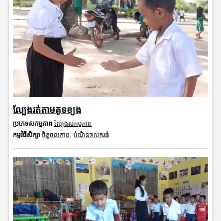
ល្បែងរត់តាមគូទខ្យង
ប្រភេទសកម្មភាព
ល្បែងសកម្មភាព
កម្មវិធីសិក្សា
ចិត្តចលភាព
,
បំណិនចលករធំ