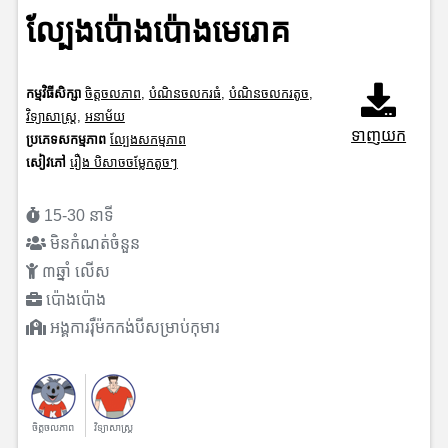
ល្បែងប៉ោងប៉ោងមេរោគ
កម្មវិធីសិក្សា
ចិត្តចលភាព
,
បំណិនចលករធំ
,
បំណិនចលករតូច
,
វិទ្យាសាស្រ្ត
,
អនាម័យ
ទាញយក
ប្រភេទសកម្មភាព
ល្បែងសកម្មភាព
សៀវភៅ
រឿង បិសាចចម្លែកតូចៗ
15-30 នាទី
មិនកំណត់ចំនួន
៣ឆ្នាំ លើស
ប៉ោងប៉ោង
អង្គការរ៉ឺម៉កកង់បីសម្រាប់កុមារ
ចិត្តចលភាព
វិទ្យាសាស្រ្ត