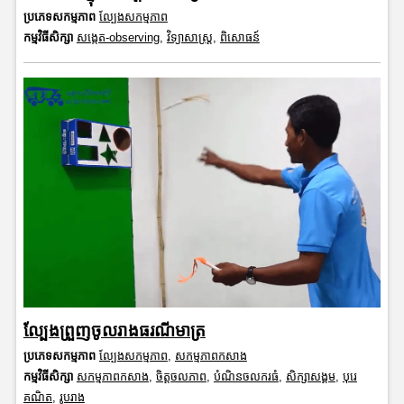
ប្រភេទសកម្មភាព
ល្បែងសកម្មភាព
កម្មវិធីសិក្សា
សង្កេត-observing
,
វិទ្យាសាស្រ្ត
,
ពិសោធន៍
ល្បែងព្រួញចូលរាងធរណីមាត្រ
ប្រភេទសកម្មភាព
ល្បែងសកម្មភាព
,
សកម្មភាពកសាង
កម្មវិធីសិក្សា
សកម្មភាពកសាង
,
ចិត្តចលភាព
,
បំណិនចលករធំ
,
សិក្សាសង្គម
,
បុរេ
គណិត
,
រូបរាង