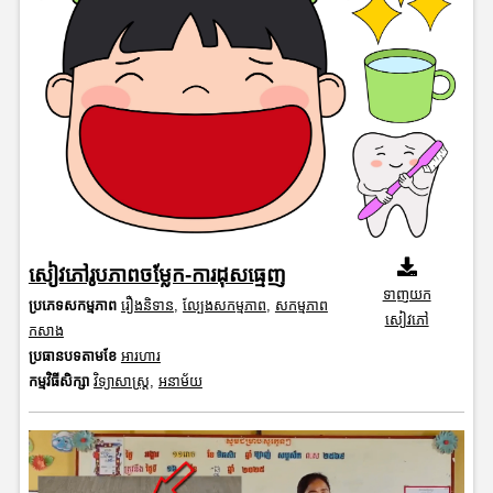
សៀវភៅរូបភាពចម្លែក-ការដុសធ្មេញ
ទាញយក
ប្រភេទសកម្មភាព
រឿងនិទាន
,
ល្បែងសកម្មភាព
,
សកម្មភាព
សៀវភៅ
កសាង
ប្រធានបទតាមខែ
អារហារ
កម្មវិធីសិក្សា
វិទ្យាសាស្រ្ត
,
អនាម័យ