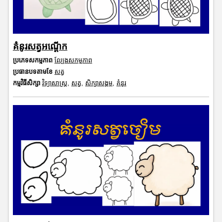
គំនូរសត្វអណ្តើក
ប្រភេទសកម្មភាព
ល្បែងសកម្មភាព
ប្រធានបទតាមខែ
សត្វ
កម្មវិធីសិក្សា
វិទ្យាសាស្រ្ត
,
សត្វ
,
សិក្សាសង្គម
,
គំនូរ