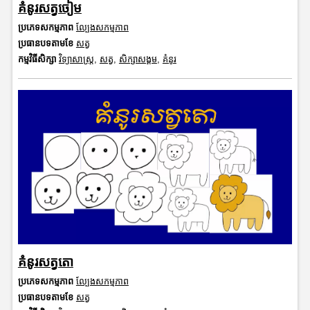
គំនូរសត្វចៀម
ប្រភេទសកម្មភាព
ល្បែងសកម្មភាព
ប្រធានបទតាមខែ
សត្វ
កម្មវិធីសិក្សា
វិទ្យាសាស្រ្ត
,
សត្វ
,
សិក្សាសង្គម
,
គំនូរ
គំនូរសត្វតោ
ប្រភេទសកម្មភាព
ល្បែងសកម្មភាព
ប្រធានបទតាមខែ
សត្វ