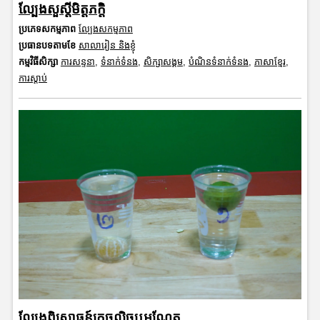
ល្បែងសួស្តីមិត្តភក្តិ
ប្រភេទសកម្មភាព
ល្បែងសកម្មភាព
ប្រធានបទតាមខែ
សាលារៀន និងខ្ញុំ
កម្មវិធីសិក្សា
ការសន្ទនា
,
ទំនាក់ទំនង
,
សិក្សាសង្គម
,
បំណិនទំនាក់ទំនង
,
ភាសាខ្មែរ
,
ការស្តាប់
ល្បែងពិសោធន៍ក្រូចលិចឬអណ្តែត