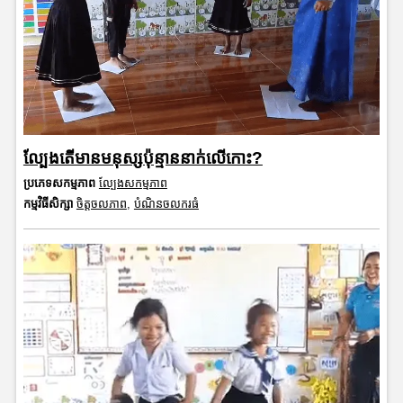
ល្បែងតើមានមនុស្សប៉ុន្មាននាក់លើកោះ?
ប្រភេទសកម្មភាព
ល្បែងសកម្មភាព
កម្មវិធីសិក្សា
ចិត្តចលភាព
,
បំណិនចលករធំ