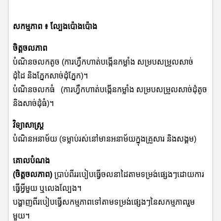
សកម្មភាព
៖ ល្បែងប៉ោងប៉ោង
ចិត្តចលភាព
បំណិនចលកតូច (ការហ្វឹកហាត់បង្កើនកម្លាំង សម្របសម្រួលសាច់
ដុំដៃ និងភ្នែកសាច់ដុំភ្នែក)។
បំណិនចលកធំ (ការហ្វឹកហាត់បង្កើនកម្លាំង សម្របសម្រួលសាច់ដុំតូច
និងសាច់ដុំធំ)។
វិទ្យាសាស្រ្ត
បំណិនអនាម័យ (ទម្លាប់រស់នៅមានអនាម័យក្នុងគ្រួសារ និងសង្គម)
គោលបំណង
(ចិត្តចលភាព)
ប្រាប់ពីររបៀបធ្វើចលនាដៃតាមទម្រង់ផ្សេងៗដោយការ
ធ្វើអ្វីមួយ ឬលេងល្បែង។
បង្ហាញពីរបៀបធ្វើសកម្មភាពទៅតាមទម្រង់ផ្សេងៗនៃសកម្មភាពរួម
មួយ។