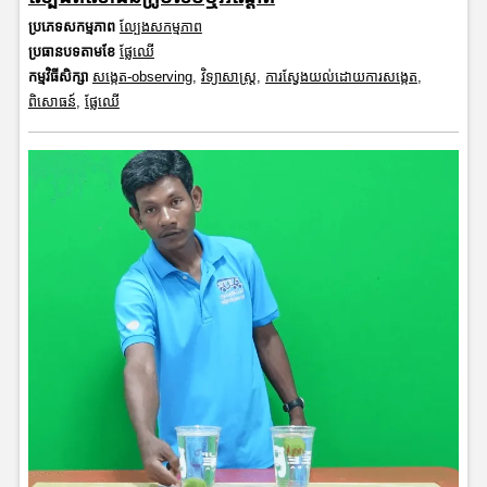
ប្រភេទសកម្មភាព
ល្បែងសកម្មភាព
ប្រធានបទតាមខែ
ផ្លែឈើ
កម្មវិធីសិក្សា
សង្កេត-observing
,
វិទ្យាសាស្រ្ត
,
ការស្វែងយល់ដោយការសង្កេត
,
ពិសោធន៍
,
ផ្លែឈើ