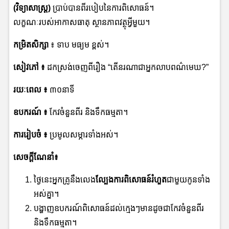
(វិទ្យាសាស្រ្ត)
ប្រាប់បានពីរបៀបនៃការពិសោធន៍។
លក្ខណៈរបស់អាកាសធាតុ ស្ថានភាពវត្ថុអ្វីមួយ។
កម្រិតសិក្សា
៖ ទាប មធ្យម ខ្ពស់។
សៀវភៅ
៖
ដកស្រង់ចេញពីរឿង “តើនរណាជាអ្នកលាបពណ៌មេឃ?”
រយៈពេល
៖
៣០នាទី
ឧបករណ៍
៖
កែវចំនួនពីរ និងទឹកធម្មតា។
ការរៀបចំ
៖
ប្រមូលសម្ភារទាំងអស់។
សេចក្ដីណែនាំ៖
ថ្ងៃនេះអ្នកគ្រូនឹងលេង
ល្បែងការពិសោធន៍រំហួត
ជាមួយកូនទាំង
អស់គ្នា។
បង្ហាញឧបករណ៍ពិសោធន៍ដល់ក្មេងៗមានដូចជាកែវចំនួនពីរ
និងទឹកធម្មតា។