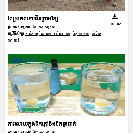
ល្បែងចលនាដើរក្រោមខ្សែ
ទាញយក
ប្រភេទសកម្មភាព
ល្បែងសកម្មភាព
កម្មវិធីសិក្សា
ការរីកចម្រើនរាងកាយ និងចលនា
,
ចិត្តចលភាព
,
បំណិន
ចលករធំ
ការរលាយក្នុងទឹកក្តៅនិងទឹកត្រជាក់
ប្រភេទសកម្មភាព
ល្បែងសកម្មភាព