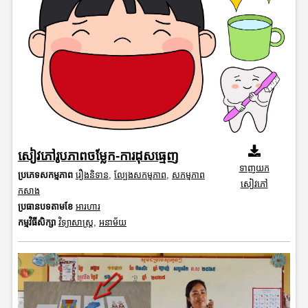
សៀវភៅរូបភាពចម្លែក-ការដុសធ្មេញ
ទាញយក
ប្រភេទសកម្មភាព
រឿងនិទាន
,
ល្បែងសកម្មភាព
,
សកម្មភាព
សៀវភៅ
កសាង
ប្រធានបទតាមខែ
អារហារ
កម្មវិធីសិក្សា
វិទ្យាសាស្រ្ត
,
អនាម័យ