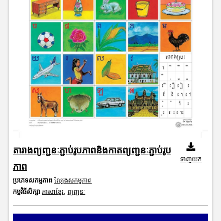
តារាងព្យញ្ជនៈភ្ជាប់រូបភាពនិងកាតព្យញ្ជនៈភ្ជាប់រូប
ទាញយក
ភាព
ប្រភេទសកម្មភាព
ល្បែងសកម្មភាព
កម្មវិធីសិក្សា
ភាសាខ្មែរ
,
ព្យញ្ជនៈ