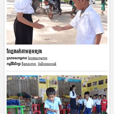
ល្បែងរត់តាមគូទខ្យង
ប្រភេទសកម្មភាព
ល្បែងសកម្មភាព
កម្មវិធីសិក្សា
ចិត្តចលភាព
,
បំណិនចលករធំ