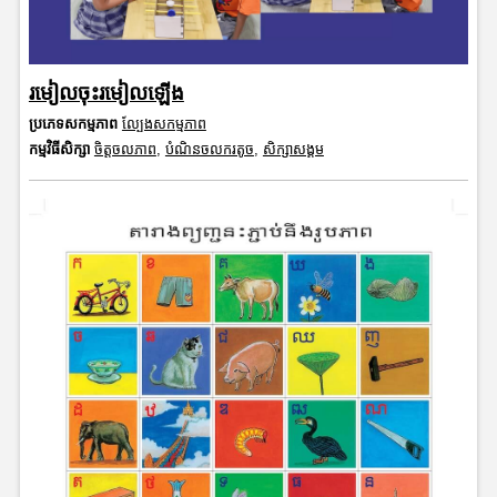
រមៀលចុះរមៀលឡើង
ប្រភេទសកម្មភាព
ល្បែងសកម្មភាព
កម្មវិធីសិក្សា
ចិត្តចលភាព
,
បំណិនចលករតូច
,
សិក្សាសង្គម