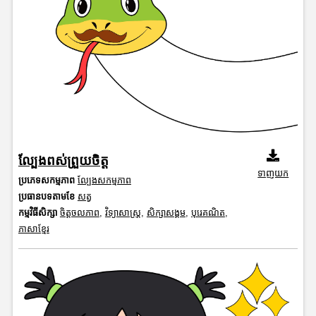
ល្បែងពស់ព្រួយចិត្ត
ទាញយក
ប្រភេទសកម្មភាព
ល្បែងសកម្មភាព
ប្រធានបទតាមខែ
សត្វ
កម្មវិធីសិក្សា
ចិត្តចលភាព
,
វិទ្យាសាស្រ្ត
,
សិក្សាសង្គម
,
បុរេគណិត
,
ភាសាខ្មែរ