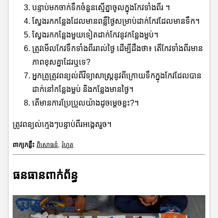
បន្ទាប់មកចាក់ទឹកចំនួនស្មើគ្នាចូលក្នុងកែវទាំងពីរ ។
ស្វែងរកកន្លែងដែលមានពន្លឺថ្ងៃសម្រាប់ដាក់កែវដែលមានទឹក។
ស្វែងរកកន្លែងមួយទៀតដាក់កែវនូវកន្លែងម្លប់។
ត្រូវមើលកែវទឹកទាំងពីររាល់ថ្ងៃ ដើម្បីដឹងថា៖ តើកែវទាំងពីរមាន
ភាពខុសគ្នាដែរឬទេ?
អ្នកគ្រូត្រូវពន្យល់ពីវិទ្យាសាស្រ្តនូវពីក្រោយទឹកក្នុងកែវដែលបាន
ដាក់នៅកន្លែងម្លប់ និងកន្លែងមានថ្ងៃ។
តើមានការប្រែប្រួលយ៉ាងដូចម្តេចខ្លះ?។
ត្រូវពន្យល់ក្មេងៗបន្ទាប់ពីរអង្កេតរួច។
ពាក្យកន្លឹះ
ពិសោធន៌
,
រំហួត
ធនធានពាក់ព័ន្ធ