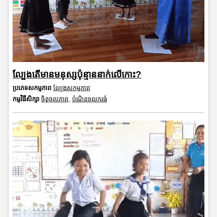
ល្បែងតើមានមនុស្សប៉ុន្មាននាក់លើកោះ?
ប្រភេទសកម្មភាព
ល្បែងសកម្មភាព
កម្មវិធីសិក្សា
ចិត្តចលភាព
,
បំណិនចលករធំ