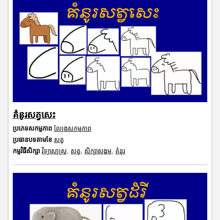
គំនូរសត្វសេះ
ប្រភេទសកម្មភាព
ល្បែងសកម្មភាព
ប្រធានបទតាមខែ
សត្វ
កម្មវិធីសិក្សា
វិទ្យាសាស្រ្ត
,
សត្វ
,
សិក្សាសង្គម
,
គំនូរ