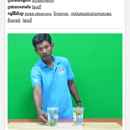
ប្រភេទសកម្មភាព
ល្បែងសកម្មភាព
ប្រធានបទតាមខែ
ផ្លែឈើ
កម្មវិធីសិក្សា
សង្កេត-observing
,
វិទ្យាសាស្រ្ត
,
ការស្វែងយល់ដោយការសង្កេត
,
ពិសោធន៍
,
ផ្លែឈើ