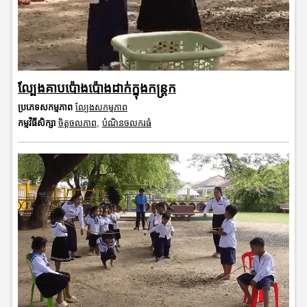
ល្បែងគាបប៉ោងប៉ោងដាក់ក្នុងកន្ត្រក
ប្រភេទសកម្មភាព
ល្បែងសកម្មភាព
កម្មវិធីសិក្សា
ចិត្តចលភាព
,
បំណិនចលករធំ