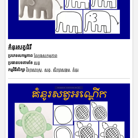
គំនូរសត្វដំរី
ប្រភេទសកម្មភាព
ល្បែងសកម្មភាព
ប្រធានបទតាមខែ
សត្វ
កម្មវិធីសិក្សា
វិទ្យាសាស្រ្ត
,
សត្វ
,
សិក្សាសង្គម
,
គំនូរ