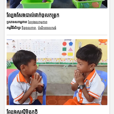
ល្បែងសែងបាល់ដាក់ចូលកន្ត្រក
ប្រភេទសកម្មភាព
ល្បែងសកម្មភាព
កម្មវិធីសិក្សា
ចិត្តចលភាព
,
បំណិនចលករធំ
ល្បែងសួស្តីមិត្តភក្តិ