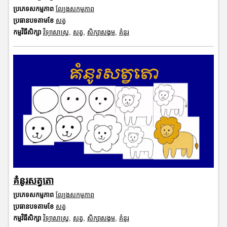
ប្រភេទសកម្មភាព
ល្បែងសកម្មភាព
ប្រធានបទតាមខែ
សត្វ
កម្មវិធីសិក្សា
វិទ្យាសាស្រ្ត
,
សត្វ
,
សិក្សាសង្គម
,
គំនូរ
គំនូរសត្វតោ
ប្រភេទសកម្មភាព
ល្បែងសកម្មភាព
ប្រធានបទតាមខែ
សត្វ
កម្មវិធីសិក្សា
វិទ្យាសាស្រ្ត
,
សត្វ
,
សិក្សាសង្គម
,
គំនូរ