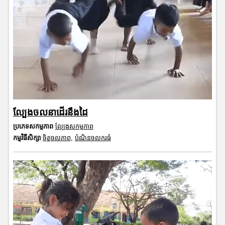
ល្បែងចលនាដើរនឹងដៃ
ប្រភេទសកម្មភាព
ល្បែងសកម្មភាព
កម្មវិធីសិក្សា
ចិត្តចលភាព
,
បំណិនចលករធំ