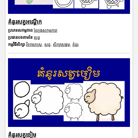
គំនូរសត្វអណ្តើក
ប្រភេទសកម្មភាព
ល្បែងសកម្មភាព
ប្រធានបទតាមខែ
សត្វ
កម្មវិធីសិក្សា
វិទ្យាសាស្រ្ត
,
សត្វ
,
សិក្សាសង្គម
,
គំនូរ
គំនូរសត្វចៀម