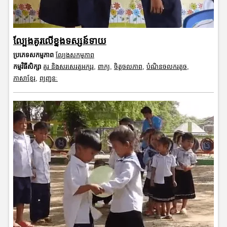
ល្បែងគូរលើខ្នងទស្សន៍ទាយ
ប្រភេទសកម្មភាព
ល្បែងសកម្មភាព
កម្មវិធីសិក្សា
គូរ និងសរសេរតួអក្សរ
,
ពាក្យ
,
ចិត្តចលភាព
,
បំណិនចលករតូច
,
ភាសាខ្មែរ
,
ព្យញ្ជនៈ