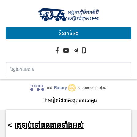
ទំនាក់ទំនង
and
supported project
មេរៀនដែលមិនត្រូវការសម្ភារ
<
ត្រឡប់ទៅធនធានទាំងអស់