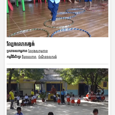
ល្បែងលោតរង្វង់
ប្រភេទសកម្មភាព
ល្បែងសកម្មភាព
កម្មវិធីសិក្សា
ចិត្តចលភាព
,
បំណិនចលករធំ