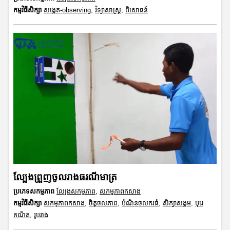
កម្មវិធីសិក្សា
សង្កេត-observing
,
វិទ្យាសាស្រ្ត
,
ពិសោធន៍
ល្បែងព្រួញចូលរាងធរណីមាត្រ
ប្រភេទសកម្មភាព
ល្បែងសកម្មភាព
,
សកម្មភាពកសាង
កម្មវិធីសិក្សា
សកម្មភាពកសាង
,
ចិត្តចលភាព
,
បំណិនចលករធំ
,
សិក្សាសង្គម
,
បុរេ
គណិត
,
រូបរាង