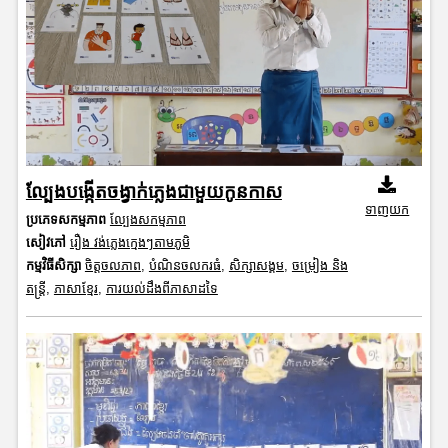
ល្បែងបង្កើតចង្វាក់ភ្លេងជាមួយកូនកាស
ទាញយក
ប្រភេទសកម្មភាព
ល្បែងសកម្មភាព
សៀវភៅ
រឿង វង់ភ្លេងក្មេងៗតាមភូមិ
កម្មវិធីសិក្សា
ចិត្តចលភាព
,
បំណិនចលករធំ
,
សិក្សាសង្គម
,
ចម្រៀង និង
តន្ត្រី
,
ភាសាខ្មែរ
,
ការយល់ដឹងពីភាសាដទៃ