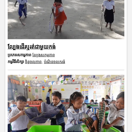
ល្បែងដើរឬរត់ជាមួយកង់
ប្រភេទសកម្មភាព
ល្បែងសកម្មភាព
កម្មវិធីសិក្សា
ចិត្តចលភាព
,
បំណិនចលករធំ