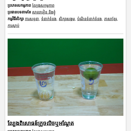
ប្រភេទសកម្មភាព
ល្បែងសកម្មភាព
ប្រធានបទតាមខែ
សាលារៀន និងខ្ញុំ
កម្មវិធីសិក្សា
ការសន្ទនា
,
ទំនាក់ទំនង
,
សិក្សាសង្គម
,
បំណិនទំនាក់ទំនង
,
ភាសាខ្មែរ
,
ការស្តាប់
ល្បែងពិសោធន៍ក្រូចលិចឬអណ្តែត