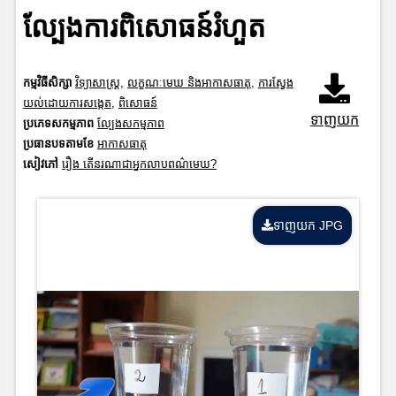
ល្បែងការពិសោធន៍រំហួត
កម្មវិធីសិក្សា
វិទ្យាសាស្រ្ត
,
លក្ខណៈមេឃ និងអាកាសធាតុ
,
ការស្វែង
យល់ដោយការសង្កេត
,
ពិសោធន៍
ទាញយក
ប្រភេទសកម្មភាព
ល្បែងសកម្មភាព
ប្រធានបទតាមខែ
អាកាសធាតុ
សៀវភៅ
រឿង តើនរណាជាអ្នកលាបពណ៌មេឃ?
ទាញយក JPG