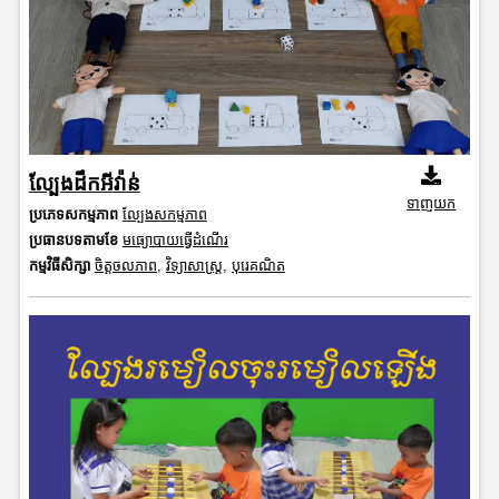
ល្បែងដឹកអីវ៉ាន់
ទាញយក
ប្រភេទសកម្មភាព
ល្បែងសកម្មភាព
ប្រធានបទតាមខែ
មធ្យោបាយធ្វើដំណើរ
កម្មវិធីសិក្សា
ចិត្តចលភាព
,
វិទ្យាសាស្រ្ត
,
បុរេគណិត