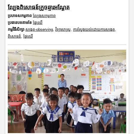
ល្បែងពិសោធន៍ក្រូចឆ្មារអណ្តែត
ប្រភេទសកម្មភាព
ល្បែងសកម្មភាព
ប្រធានបទតាមខែ
ផ្លែឈើ
កម្មវិធីសិក្សា
សង្កេត-observing
,
វិទ្យាសាស្រ្ត
,
ការស្វែងយល់ដោយការសង្កេត
,
ពិសោធន៍
,
ផ្លែឈើ