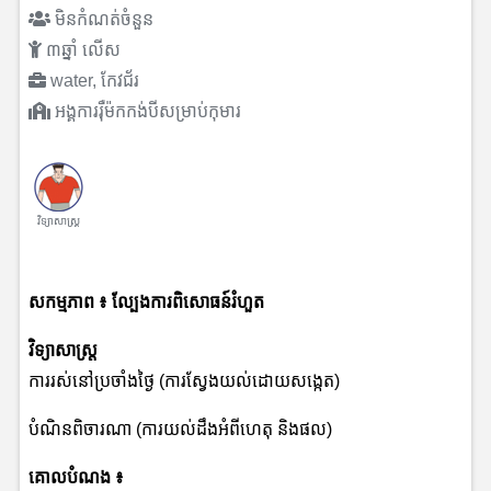
មិនកំណត់ចំនួន
៣ឆ្នាំ លើស
water, កែវជ័រ
អង្គការរ៉ឺម៉កកង់បីសម្រាប់កុមារ
វិទ្យាសាស្រ្ត
សកម្មភាព
៖ ល្បែងការពិសោធន៍រំហួត
វិទ្យាសាស្ត្រ
ការរស់នៅប្រចាំងថ្ងៃ (ការស្វែងយល់ដោយសង្កេត)
បំណិនពិចារណា
(ការយល់ដឹងអំពីហេតុ និងផល)
គោលបំណង
៖