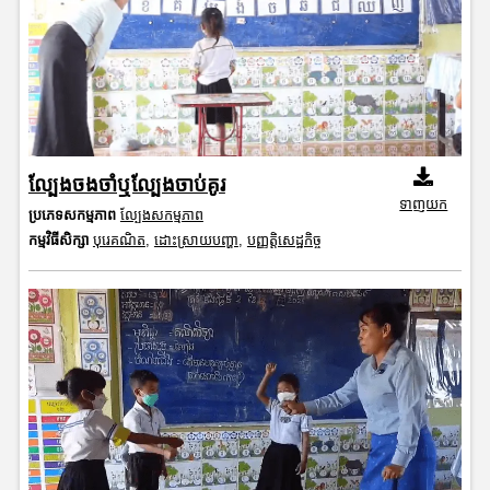
ល្បែងចងចាំឬល្បែងចាប់គូរ
ទាញយក
ប្រភេទសកម្មភាព
ល្បែងសកម្មភាព
កម្មវិធីសិក្សា
បុរេគណិត
,
ដោះស្រាយបញ្ហា
,
បញ្ញត្តិសេដ្ឋកិច្ច