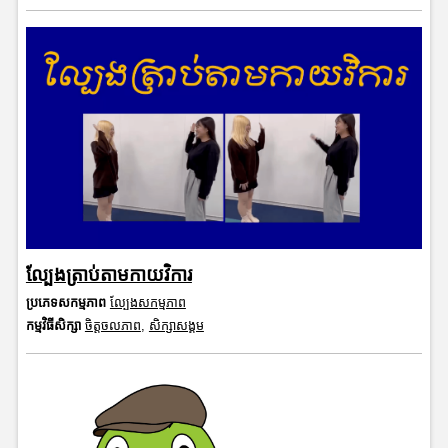
ល្បែងត្រាប់តាមកាយវិការ
ប្រភេទសកម្មភាព
ល្បែងសកម្មភាព
កម្មវិធីសិក្សា
ចិត្តចលភាព
,
សិក្សាសង្គម