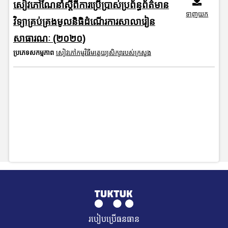
សៀវភៅណែនាំស្តីពីការប្រើប្រាស់ប្រព័ន្ធព័ត៌មាន
ទាញយក
វិទ្យាគ្រប់គ្រងមូលនិធិដំណើរការសាលារៀន
សាធារណៈ (២០២០)
ប្រភេទសកម្មភាព
សៀវភៅកម្មវិធីមត្តេយ្យសិក្សារបស់ក្រសួង
របៀបប្រើធនធាន