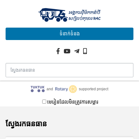
ទំនាក់ទំនង
and
supported project
មេរៀនដែលមិនត្រូវការសម្ភារ
ស្វែងរកធនធាន