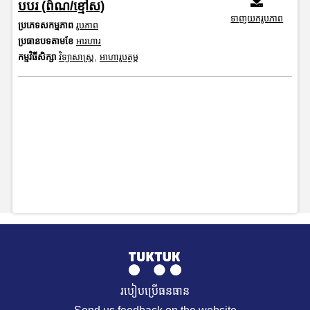
បបរ (ព៌ណ/ខ្មៅស)
ទាញយករូបភាព
ប្រភេទសកម្មភាព
រូបភាព
ប្រធានបទតាមខែ
អារហារ
កម្មវិធីសិក្សា
វិទ្យាសាស្រ្ត
,
អាហារូបត្ថម្ភ
របៀបប្រើធនធាន