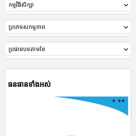
កម្មវិធីសិក្សា
ប្រភេទសកម្មភាព
ប្រធានបទតាមខែ
ធនធានទាំងអស់