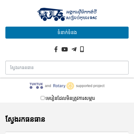
ទំនាក់ទំនង
and
supported project
មេរៀនដែលមិនត្រូវការសម្ភារ
ស្វែងរកធនធាន