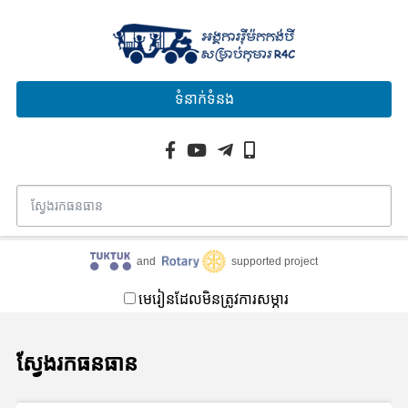
ទំនាក់ទំនង
and
supported project
មេរៀនដែលមិនត្រូវការសម្ភារ
ស្វែងរកធនធាន