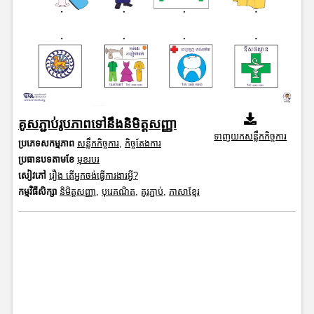
គូសភ្ជាប់រូបភាពទៅនឹងនិមិត្តសញ្ញា
ទាញយកសន្លឹកកិច្ចការ
ប្រភេទសកម្មភាព
សន្លឹកកិច្ចការ
,
កិច្ចតែងការ
ប្រធានបទតាមខែ
មុខរបរ
សៀវភៅ
រឿង តើអ្នកចង់ធ្វើការងារអ្វី?
កម្មវិធីសិក្សា
និមិត្តសញ្ញា
,
បុរេគណិត
,
គូរភ្ជាប់
,
ភាសាខ្មែរ