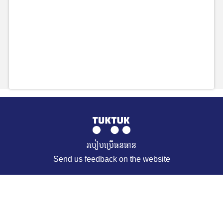
របៀបប្រើធនធាន
Send us feedback on the website
© 2021 TukTuk. All Rights Reserved. Muffin group
REQUEST A RESOURCE