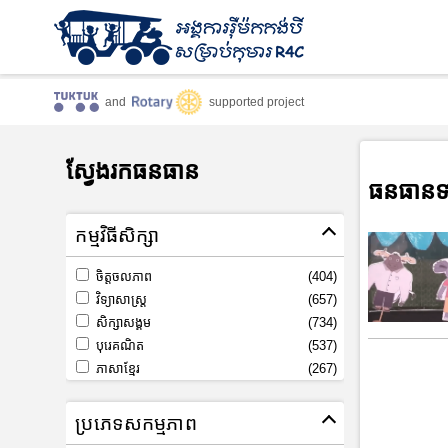
and
supported project
ស្វែងរកធនធាន
ធនធានទ
កម្មវិធីសិក្សា
ចិត្តចលភាព
(404)
វិទ្យាសាស្រ្ត
(657)
សិក្សាសង្គម
(734)
បុរេគណិត
(537)
ភាសាខ្មែរ
(267)
ប្រភេទសកម្មភាព