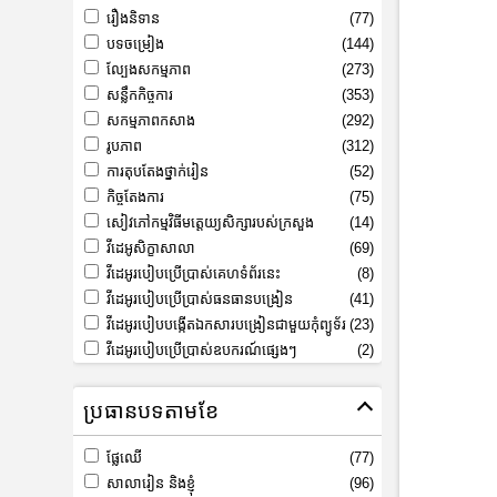
រឿងនិទាន
(77)
បទចម្រៀង
(144)
ល្បែងសកម្មភាព
(273)
សន្លឹកកិច្ចការ
(353)
សកម្មភាពកសាង
(292)
រូបភាព
(312)
ការតុបតែងថ្នាក់រៀន
(52)
កិច្ចតែងការ
(75)
សៀវភៅកម្មវិធីមត្តេយ្យសិក្សារបស់ក្រសួង
(14)
វីដេអូសិក្ខាសាលា
(69)
វីដេអូរបៀបប្រើប្រាស់គេហទំព័រនេះ
(8)
វីដេអូរបៀបប្រើប្រាស់ធនធានបង្រៀន
(41)
វីដេអូរបៀបបង្កើតឯកសារបង្រៀនជាមួយកុំព្យូទ័រ
(23)
វីដេអូរបៀបប្រើប្រាស់ឧបករណ៍ផ្សេងៗ
(2)
ប្រធានបទតាមខែ
ផ្លែឈើ
(77)
សាលារៀន និងខ្ញុំ
(96)