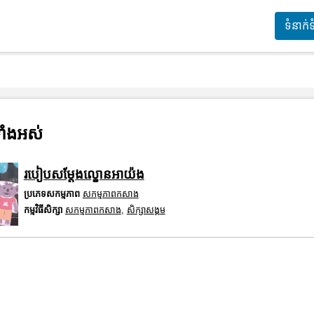
ទំនាក់
ាំងអស់
របៀបសម្តែងល្ខោនអាយ៉ង
ប្រភេទសកម្មភាព
សកម្មភាពកសាង
កម្មវិធីសិក្សា
សកម្មភាពកសាង
,
សិក្សាសង្គម