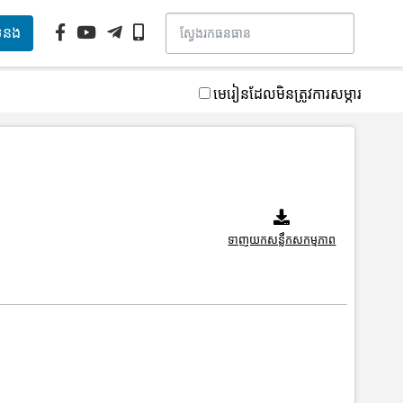
ទំនង
មេរៀនដែលមិនត្រូវការសម្ភារ
ទាញយកសន្លឹកសកម្មភាព