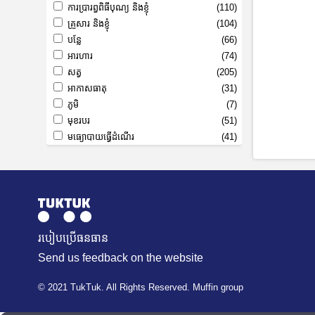
ការប្រារព្ធពិធីបុណ្យ និងខ្ញុំ
(110)
គ្រួសារ និងខ្ញុំ
(104)
បន្លែ
(66)
អារហារ
(74)
សត្វ
(205)
អាកាសធាតុ
(31)
ភូមិ
(7)
មុខរបរ
(51)
មធ្យោបាយធ្វើដំណើរ
(41)
របៀបប្រើធនធាន
Send us feedback on the website
© 2021 TukTuk. All Rights Reserved. Muffin group