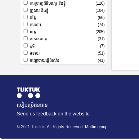
ការប្រារព្ធពិធីបុណ្យ និងខ្ញុំ
(110)
គ្រួសារ និងខ្ញុំ
(104)
បន្លែ
(66)
អារហារ
(74)
សត្វ
(205)
អាកាសធាតុ
(31)
ភូមិ
(7)
មុខរបរ
(51)
មធ្យោបាយធ្វើដំណើរ
(41)
របៀបប្រើធនធាន
Send us feedback on the website
© 2021 TukTuk. All Rights Reserved. Muffin group