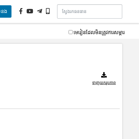
ទំនង
មេរៀនដែលមិនត្រូវការសម្ភារ
ទាញយករូបភាព