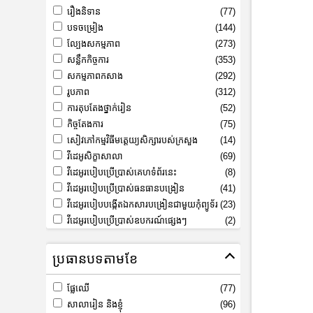
រឿងនិទាន
(77)
បទចម្រៀង
(144)
ល្បែងសកម្មភាព
(273)
សន្លឹកកិច្ចការ
(353)
សកម្មភាពកសាង
(292)
រូបភាព
(312)
ការតុបតែងថ្នាក់រៀន
(52)
កិច្ចតែងការ
(75)
សៀវភៅកម្មវិធីមត្តេយ្យសិក្សារបស់ក្រសួង
(14)
វីដេអូសិក្ខាសាលា
(69)
វីដេអូរបៀបប្រើប្រាស់គេហទំព័រនេះ
(8)
វីដេអូរបៀបប្រើប្រាស់ធនធានបង្រៀន
(41)
វីដេអូរបៀបបង្កើតឯកសារបង្រៀនជាមួយកុំព្យូទ័រ
(23)
វីដេអូរបៀបប្រើប្រាស់ឧបករណ៍ផ្សេងៗ
(2)
ប្រធានបទតាមខែ
ផ្លែឈើ
(77)
សាលារៀន និងខ្ញុំ
(96)