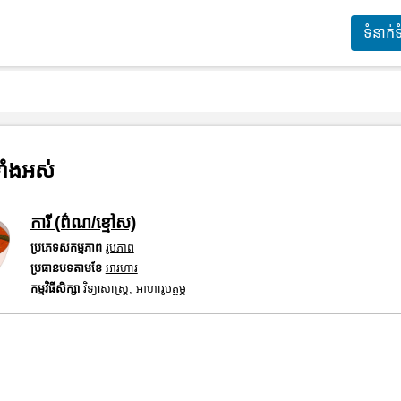
ទំនាក់
ាំងអស់
ការី (ព៌ណ/ខ្មៅស)
ប្រភេទសកម្មភាព
រូបភាព
ប្រធានបទតាមខែ
អារហារ
កម្មវិធីសិក្សា
វិទ្យាសាស្រ្ត
,
អាហារូបត្ថម្ភ