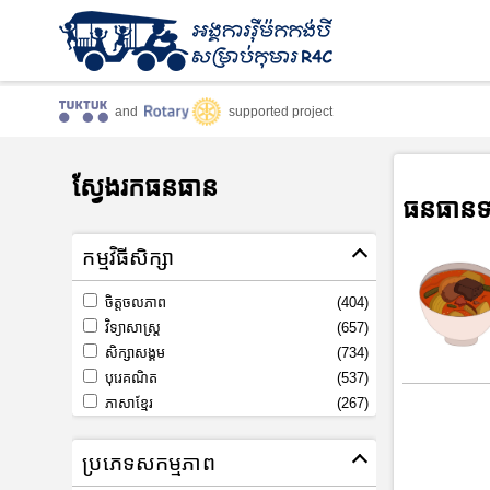
and
supported project
ស្វែងរកធនធាន
ធនធានទ
កម្មវិធីសិក្សា
ចិត្តចលភាព
(404)
វិទ្យាសាស្រ្ត
(657)
សិក្សាសង្គម
(734)
បុរេគណិត
(537)
ភាសាខ្មែរ
(267)
ប្រភេទសកម្មភាព