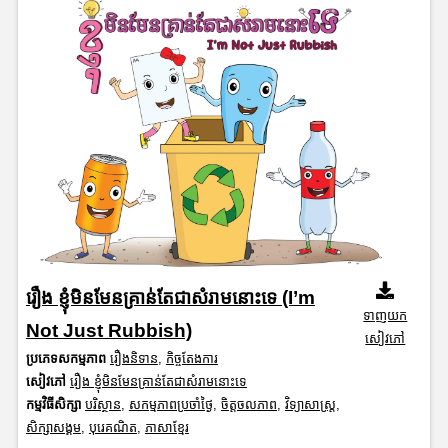
រឿង ខ្ញុំមិនមែនគ្រាន់តែជាសំរាមនោះទេ (I’m
ទាញយក
Not Just Rubbish)
សៀវភៅ
ប្រភេទសកម្មភាព
រឿងនិទាន
,
កិច្ចតែងការ
សៀវភៅ
រឿង ខ្ញុំមិនមែនគ្រាន់តែជាសំរាមនោះទេ
កម្មវិធីសិក្សា
បរិស្ថាន
,
សកម្មភាពប្រចាំថ្ងៃ
,
ចិត្តចលភាព
,
វិទ្យាសាស្រ្ត
,
សិក្សាសង្គម
,
បុរេគណិត
,
ភាសាខ្មែរ