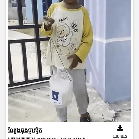
ល្បែងធុងប្លាស្ទិក
ទាញយក
ប្រភេទសកម្មភាព
ល្បែងសកម្មភាព
,
សកម្មភាពកសាង