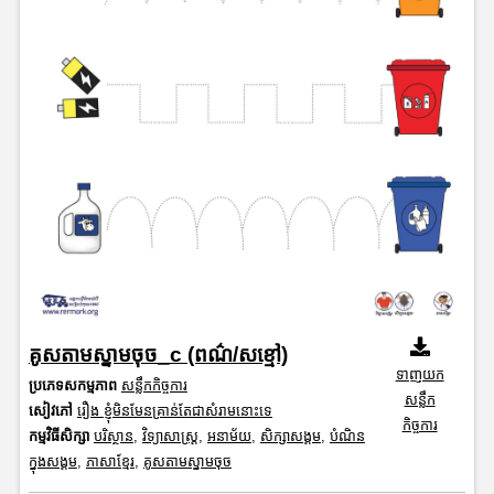
គូសតាមស្នាមចុច_c (ពណ៌/សខ្មៅ)
ទាញយក
ប្រភេទសកម្មភាព
សន្លឹកកិច្ចការ
សន្លឹក
សៀវភៅ
រឿង ខ្ញុំមិនមែនគ្រាន់តែជាសំរាមនោះទេ
កិច្ចការ
កម្មវិធីសិក្សា
បរិស្ថាន
,
វិទ្យាសាស្រ្ត
,
អនាម័យ
,
សិក្សាសង្គម
,
បំណិន
ក្នុងសង្គម
,
ភាសាខ្មែរ
,
គូសតាមស្នាមចុច