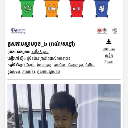
គូសតាមស្នាមចុច_b (ពណ៌/សខ្មៅ)
ទាញយក
ប្រភេទសកម្មភាព
សន្លឹកកិច្ចការ
សន្លឹក
សៀវភៅ
រឿង ខ្ញុំមិនមែនគ្រាន់តែជាសំរាមនោះទេ
កិច្ចការ
កម្មវិធីសិក្សា
បរិស្ថាន
,
វិទ្យាសាស្រ្ត
,
អនាម័យ
,
សិក្សាសង្គម
,
បំណិន
ក្នុងសង្គម
,
ភាសាខ្មែរ
,
គូសតាមស្នាមចុច