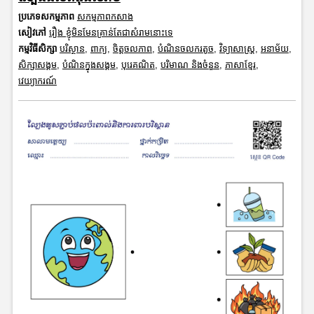
ប្រភេទសកម្មភាព
សកម្មភាពកសាង
សៀវភៅ
រឿង ខ្ញុំមិនមែនគ្រាន់តែជាសំរាមនោះទេ
កម្មវិធីសិក្សា
បរិស្ថាន
,
ពាក្យ
,
ចិត្តចលភាព
,
បំណិនចលករតូច
,
វិទ្យាសាស្រ្ត
,
អនាម័យ
,
សិក្សាសង្គម
,
បំណិនក្នុងសង្គម
,
បុរេគណិត
,
បរិមាណ និងចំនួន
,
ភាសាខ្មែរ
,
វេយ្យាករណ៍