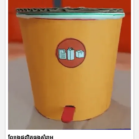
ល្បែងផលិតធុងសំរាម