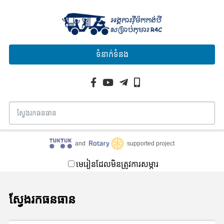
ទំនាក់ទំនង
and
supported project
មេរៀនដែលមិនត្រូវការសម្ភារ
ស្វែងរកធនធាន