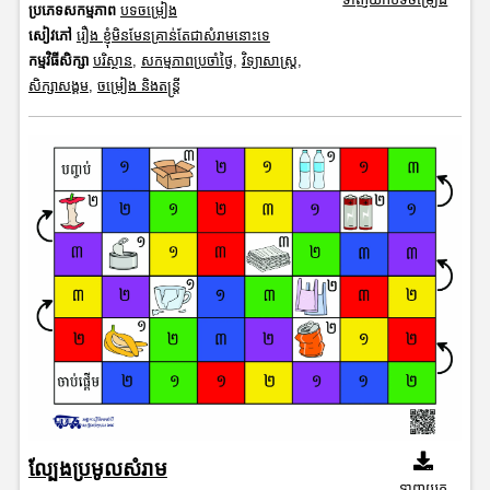
ប្រភេទសកម្មភាព
បទចម្រៀង
សៀវភៅ
រឿង ខ្ញុំមិនមែនគ្រាន់តែជាសំរាមនោះទេ
កម្មវិធីសិក្សា
បរិស្ថាន
,
សកម្មភាពប្រចាំថ្ងៃ
,
វិទ្យាសាស្រ្ត
,
សិក្សាសង្គម
,
ចម្រៀង និងតន្ត្រី
ល្បែងប្រមូលសំរាម
ទាញយក