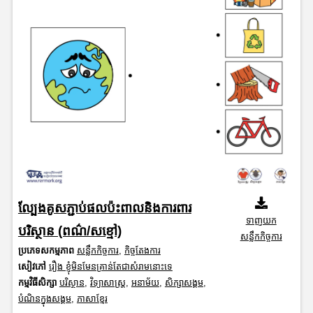
ល្បែងគូសភ្ជាប់ផលប៉ះពាលនិងការពារ
ទាញយក
បរិស្ថាន (ពណ៌/សខ្មៅ)
សន្លឹកកិច្ចការ
ប្រភេទសកម្មភាព
សន្លឹកកិច្ចការ
,
កិច្ចតែងការ
សៀវភៅ
រឿង ខ្ញុំមិនមែនគ្រាន់តែជាសំរាមនោះទេ
កម្មវិធីសិក្សា
បរិស្ថាន
,
វិទ្យាសាស្រ្ត
,
អនាម័យ
,
សិក្សាសង្គម
,
បំណិនក្នុងសង្គម
,
ភាសាខ្មែរ