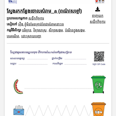
ស្វែងរកកន្លែងចោលសំរាម_a (ពណ៌/សខ្មៅ)
ទាញយក
ប្រភេទសកម្មភាព
សន្លឹកកិច្ចការ
សន្លឹកកិច្ចការ
សៀវភៅ
រឿង ខ្ញុំមិនមែនគ្រាន់តែជាសំរាមនោះទេ
កម្មវិធីសិក្សា
បរិស្ថាន
,
វិទ្យាសាស្រ្ត
,
សិក្សាសង្គម
,
បំណិនក្នុងសង្គម
,
បុរេគណិត
,
ដោះស្រាយបញ្ហា