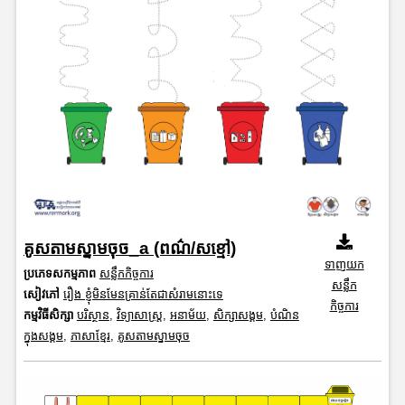
គូសតាមស្នាមចុច_a (ពណ៌/សខ្មៅ)
ទាញយក
ប្រភេទសកម្មភាព
សន្លឹកកិច្ចការ
សន្លឹក
សៀវភៅ
រឿង ខ្ញុំមិនមែនគ្រាន់តែជាសំរាមនោះទេ
កិច្ចការ
កម្មវិធីសិក្សា
បរិស្ថាន
,
វិទ្យាសាស្រ្ត
,
អនាម័យ
,
សិក្សាសង្គម
,
បំណិន
ក្នុងសង្គម
,
ភាសាខ្មែរ
,
គូសតាមស្នាមចុច