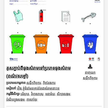
គូសភ្ជាប់ពីធុងសំរាមទៅប្រភេទធុងសំរាម
ទាញយក
(ពណ៌/សខ្មៅ)
សន្លឹកកិច្ចការ
ប្រភេទសកម្មភាព
សន្លឹកកិច្ចការ
,
កិច្ចតែងការ
សៀវភៅ
រឿង ខ្ញុំមិនមែនគ្រាន់តែជាសំរាមនោះទេ
កម្មវិធីសិក្សា
បរិស្ថាន
,
វិទ្យាសាស្រ្ត
,
អនាម័យ
,
សិក្សាសង្គម
,
បំណិនក្នុងសង្គម
,
ភាសាខ្មែរ