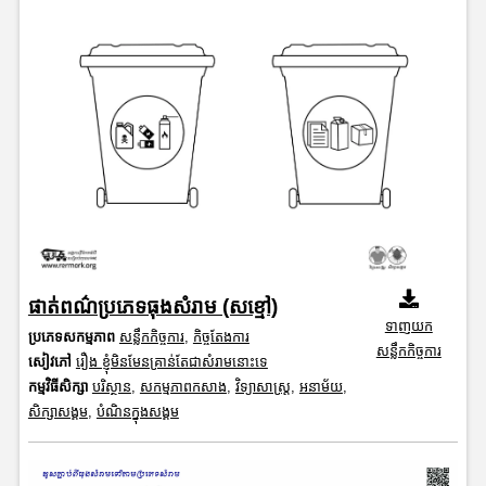
ផាត់ពណ៌ប្រភេទធុងសំរាម (សខ្មៅ)
ទាញយក
ប្រភេទសកម្មភាព
សន្លឹកកិច្ចការ
,
កិច្ចតែងការ
សន្លឹកកិច្ចការ
សៀវភៅ
រឿង ខ្ញុំមិនមែនគ្រាន់តែជាសំរាមនោះទេ
កម្មវិធីសិក្សា
បរិស្ថាន
,
សកម្មភាពកសាង
,
វិទ្យាសាស្រ្ត
,
អនាម័យ
,
សិក្សាសង្គម
,
បំណិនក្នុងសង្គម