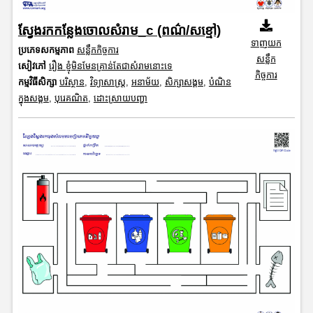
ស្វែងរកកន្លែងចោលសំរាម_c (ពណ៌/សខ្មៅ)
ទាញយក
ប្រភេទសកម្មភាព
សន្លឹកកិច្ចការ
សន្លឹក
សៀវភៅ
រឿង ខ្ញុំមិនមែនគ្រាន់តែជាសំរាមនោះទេ
កិច្ចការ
កម្មវិធីសិក្សា
បរិស្ថាន
,
វិទ្យាសាស្រ្ត
,
អនាម័យ
,
សិក្សាសង្គម
,
បំណិន
ក្នុងសង្គម
,
បុរេគណិត
,
ដោះស្រាយបញ្ហា