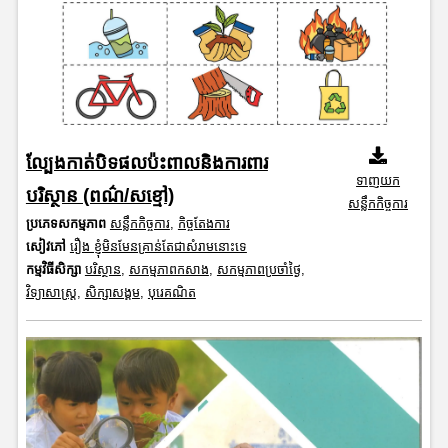
ល្បែងកាត់បិទផលប៉ះពាលនិងការពារ
ទាញយក
បរិស្ថាន (ពណ៌/សខ្មៅ)
សន្លឹកកិច្ចការ
ប្រភេទសកម្មភាព
សន្លឹកកិច្ចការ
,
កិច្ចតែងការ
សៀវភៅ
រឿង ខ្ញុំមិនមែនគ្រាន់តែជាសំរាមនោះទេ
កម្មវិធីសិក្សា
បរិស្ថាន
,
សកម្មភាពកសាង
,
សកម្មភាពប្រចាំថ្ងៃ
,
វិទ្យាសាស្រ្ត
,
សិក្សាសង្គម
,
បុរេគណិត