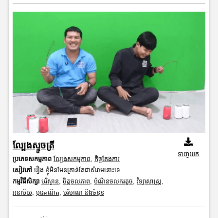
ល្បែងស្ទូចត្រី
ទាញយក
ប្រភេទសកម្មភាព
ល្បែងសកម្មភាព
,
កិច្ចតែងការ
សៀវភៅ
រឿង ខ្ញុំមិនមែនគ្រាន់តែជាសំរាមនោះទេ
កម្មវិធីសិក្សា
បរិស្ថាន
,
ចិត្តចលភាព
,
បំណិនចលករតូច
,
វិទ្យាសាស្រ្ត
,
អនាម័យ
,
បុរេគណិត
,
បរិមាណ និងចំនួន