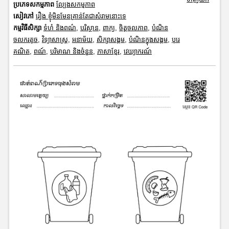
ប្រភេទសកម្មភាព
ល្បែងសកម្មភាព
សៀវភៅ
រឿង ខ្ញុំមិនមែនគ្រាន់តែជាសំរាមនោះទេ
កម្មវិធីសិក្សា
ទំហំ និងពណ៌
,
បរិស្ថាន
,
ពាក្យ
,
ចិត្តចលភាព
,
បំណិន
ចលករតូច
,
វិទ្យាសាស្រ្ត
,
អនាម័យ
,
សិក្សាសង្គម
,
បំណិនក្នុងសង្គម
,
បុរេ
គណិត
,
ពណ៍
,
បរិមាណ និងចំនួន
,
ភាសាខ្មែរ
,
វេយ្យាករណ៍