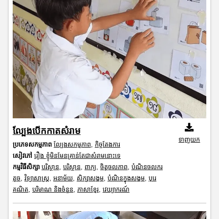
ល្បែងបើកកាតសំរាម
ទាញយក
ប្រភេទសកម្មភាព
ល្បែងសកម្មភាព
,
កិច្ចតែងការ
សៀវភៅ
រឿង ខ្ញុំមិនមែនគ្រាន់តែជាសំរាមនោះទេ
កម្មវិធីសិក្សា
បរិស្ថាន
,
បរិស្ថាន
,
ពាក្យ
,
ចិត្តចលភាព
,
បំណិនចលករ
តូច
,
វិទ្យាសាស្រ្ត
,
អនាម័យ
,
សិក្សាសង្គម
,
បំណិនក្នុងសង្គម
,
បុរេ
គណិត
,
បរិមាណ និងចំនួន
,
ភាសាខ្មែរ
,
វេយ្យាករណ៍