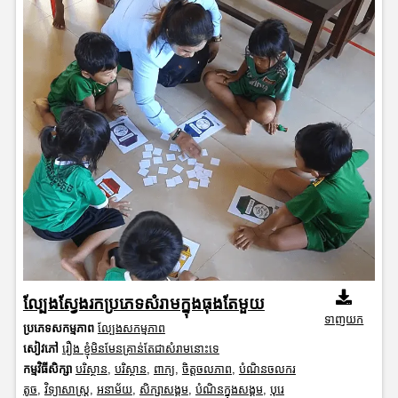
ល្បែងស្វែងរកប្រភេទសំរាមក្នុងធុងតែមួយ
ទាញយក
ប្រភេទសកម្មភាព
ល្បែងសកម្មភាព
សៀវភៅ
រឿង ខ្ញុំមិនមែនគ្រាន់តែជាសំរាមនោះទេ
កម្មវិធីសិក្សា
បរិស្ថាន
,
បរិស្ថាន
,
ពាក្យ
,
ចិត្តចលភាព
,
បំណិនចលករ
តូច
,
វិទ្យាសាស្រ្ត
,
អនាម័យ
,
សិក្សាសង្គម
,
បំណិនក្នុងសង្គម
,
បុរេ