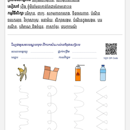
សៀវភៅ
រឿង ខ្ញុំមិនមែនគ្រាន់តែជាសំរាមនោះទេ
កម្មវិធីសិក្សា
បរិស្ថាន
,
ពាក្យ
,
សកម្មភាពកសាង
,
ចិត្តចលភាព
,
បំណិន
ចលករតូច
,
វិទ្យាសាស្រ្ត
,
អនាម័យ
,
សិក្សាសង្គម
,
បំណិនក្នុងសង្គម
,
បុរេ
គណិត
,
បរិមាណ និងចំនួន
,
ភាសាខ្មែរ
,
វេយ្យាករណ៍