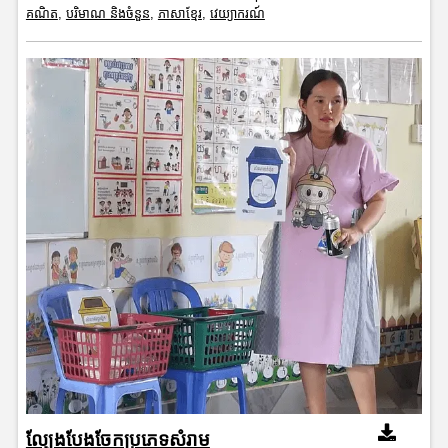
គណិត
,
បរិមាណ និងចំនួន
,
ភាសាខ្មែរ
,
វេយ្យាករណ៍
ល្បែងបែងចែកប្រភេទសំរាម