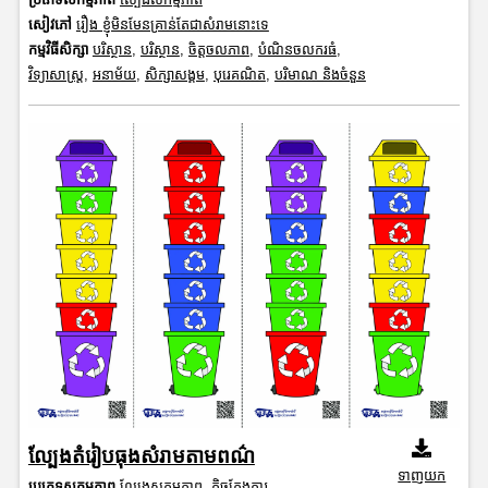
សៀវភៅ
រឿង ខ្ញុំមិនមែនគ្រាន់តែជាសំរាមនោះទេ
កម្មវិធីសិក្សា
បរិស្ថាន
,
បរិស្ថាន
,
ចិត្តចលភាព
,
បំណិនចលករធំ
,
វិទ្យាសាស្រ្ត
,
អនាម័យ
,
សិក្សាសង្គម
,
បុរេគណិត
,
បរិមាណ និងចំនួន
ល្បែងតំរៀបធុងសំរាមតាមពណ៌
ទាញយក
ប្រភេទសកម្មភាព
ល្បែងសកម្មភាព
,
កិច្ចតែងការ