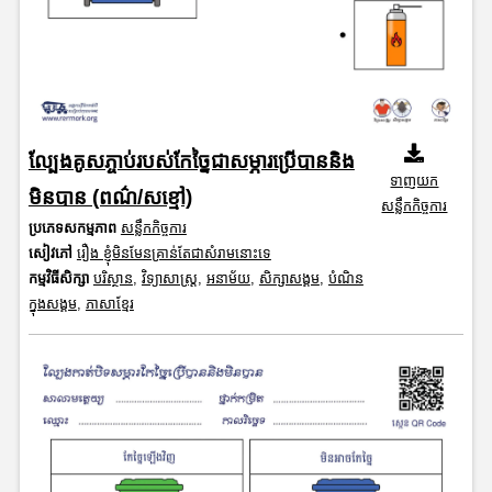
ល្បែងគូសភ្ចាប់របស់កែច្នៃជាសម្ភារប្រើបាននិង
ទាញយក
មិនបាន (ពណ៌/សខ្មៅ)
សន្លឹកកិច្ចការ
ប្រភេទសកម្មភាព
សន្លឹកកិច្ចការ
សៀវភៅ
រឿង ខ្ញុំមិនមែនគ្រាន់តែជាសំរាមនោះទេ
កម្មវិធីសិក្សា
បរិស្ថាន
,
វិទ្យាសាស្រ្ត
,
អនាម័យ
,
សិក្សាសង្គម
,
បំណិន
ក្នុងសង្គម
,
ភាសាខ្មែរ