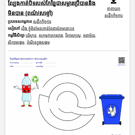
ល្បែងកាត់បិទរបស់កែច្នៃជាសម្ភារប្រើបាននិង
ទាញយក
មិនបាន (ពណ៌/សខ្មៅ)
សន្លឹកកិច្ចការ
ប្រភេទសកម្មភាព
សន្លឹកកិច្ចការ
សៀវភៅ
រឿង ខ្ញុំមិនមែនគ្រាន់តែជាសំរាមនោះទេ
កម្មវិធីសិក្សា
បរិស្ថាន
,
សកម្មភាពកសាង
,
វិទ្យាសាស្រ្ត
,
អនាម័យ
,
សិក្សាសង្គម
,
បំណិនក្នុងសង្គម