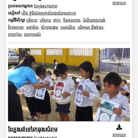
ទាញយក
ប្រភេទសកម្មភាព
ល្បែងសកម្មភាព
សៀវភៅ
រឿង ខ្ញុំមិនមែនគ្រាន់តែជាសំរាមនោះទេ
កម្មវិធីសិក្សា
បរិស្ថាន
,
បរិស្ថាន
,
ពាក្យ
,
ចិត្តចលភាព
,
បំណិនចលករធំ
,
វិទ្យាសាស្រ្ត
,
អនាម័យ
,
សិក្សាសង្គម
,
បុរេគណិត
,
បរិមាណ និងចំនួន
,
ភាសាខ្មែរ
,
វេយ្យាករណ៍
ល្បែងរត់ទៅរកធុងសំរាម
ទាញយក
ប្រភេទសកម្មភាព
ល្បែងសកម្មភាព