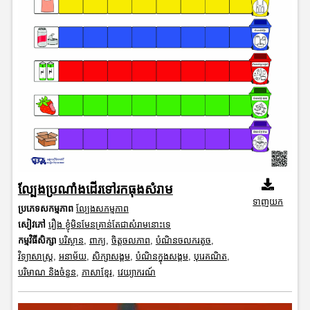
ល្បែងប្រណាំងដើរទៅរកធុងសំរាម
ទាញយក
ប្រភេទសកម្មភាព
ល្បែងសកម្មភាព
សៀវភៅ
រឿង ខ្ញុំមិនមែនគ្រាន់តែជាសំរាមនោះទេ
កម្មវិធីសិក្សា
បរិស្ថាន
,
ពាក្យ
,
ចិត្តចលភាព
,
បំណិនចលករតូច
,
វិទ្យាសាស្រ្ត
,
អនាម័យ
,
សិក្សាសង្គម
,
បំណិនក្នុងសង្គម
,
បុរេគណិត
,
បរិមាណ និងចំនួន
,
ភាសាខ្មែរ
,
វេយ្យាករណ៍