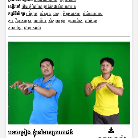
សៀវភៅ
រឿង ខ្ញុំមិនមែនគ្រាន់តែជាសំរាមនោះទេ
កម្មវិធីសិក្សា
បរិស្ថាន
,
បរិស្ថាន
,
ពាក្យ
,
ចិត្តចលភាព
,
បំណិនចលករ
តូច
,
វិទ្យាសាស្រ្ត
,
អនាម័យ
,
សិក្សាសង្គម
,
បុរេគណិត
,
រាប់ចំនួន
,
ភាសាខ្មែរ
,
វេយ្យាករណ៍
បទចម្រៀង ខ្ញុំនៅមានប្រយោជន៍
ទាញយកបទចម្រៀង