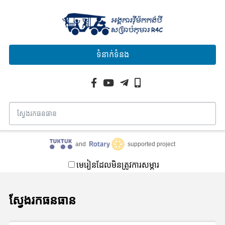
ទំនាក់ទំនង
and
supported project
មេរៀនដែលមិនត្រូវការសម្ភារ
ស្វែងរកធនធាន