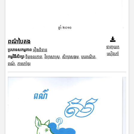
ពណ៌បៃតង
ទាញយក
ប្រភេទសកម្មភាព
រឿងនិទាន
សៀវភៅ
កម្មវិធីសិក្សា
ចិត្តចលភាព
,
វិទ្យាសាស្រ្ត
,
សិក្សាសង្គម
,
បុរេគណិត
,
ពណ៍
,
ភាសាខ្មែរ