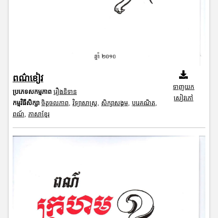
ពណ៌ខៀវ
ទាញយក
ប្រភេទសកម្មភាព
រឿងនិទាន
សៀវភៅ
កម្មវិធីសិក្សា
ចិត្តចលភាព
,
វិទ្យាសាស្រ្ត
,
សិក្សាសង្គម
,
បុរេគណិត
,
ពណ៍
,
ភាសាខ្មែរ