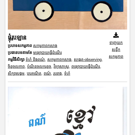
ផ្គុំរូបឡាន
ទាញយក
ប្រភេទសកម្មភាព
សកម្មភាពកសាង
សន្លឹក
ប្រធានបទតាមខែ
មធ្យោបាយធ្វើដំណើរ
សកម្មភាព
កម្មវិធីសិក្សា
ទំហំ និងពណ៌
,
សកម្មភាពកសាង
,
សង្កេត-observing
,
ចិត្តចលភាព
,
បំណិនចលករតូច
,
វិទ្យាសាស្រ្ត
,
ពធ្យោបាយធ្វើដំណើរ
,
សិក្សាសង្គម
,
បុរេគណិត
,
ពណ៍
,
រូបរាង
,
ទំហំ