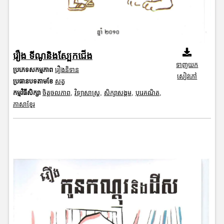
រឿង ទីណូនិងស្បែកជើង
ទាញយក
ប្រភេទសកម្មភាព
រឿងនិទាន
សៀវភៅ
ប្រធានបទតាមខែ
សត្វ
កម្មវិធីសិក្សា
ចិត្តចលភាព
,
វិទ្យាសាស្រ្ត
,
សិក្សាសង្គម
,
បុរេគណិត
,
ភាសាខ្មែរ