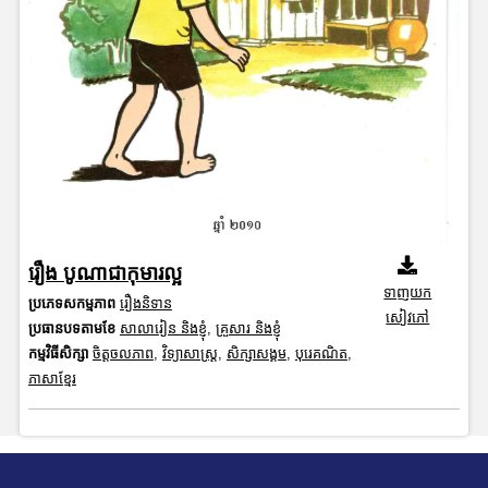
រឿង បូណាជាកុមារល្អ
ទាញយក
ប្រភេទសកម្មភាព
រឿងនិទាន
សៀវភៅ
ប្រធានបទតាមខែ
សាលារៀន និងខ្ញុំ
,
គ្រួសារ និងខ្ញុំ
កម្មវិធីសិក្សា
ចិត្តចលភាព
,
វិទ្យាសាស្រ្ត
,
សិក្សាសង្គម
,
បុរេគណិត
,
ភាសាខ្មែរ