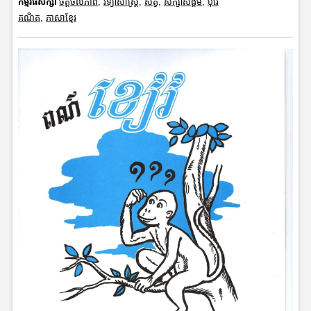
កម្មវិធីសិក្សា
ចិត្តចលភាព
,
វិទ្យាសាស្រ្ត
,
សត្វ
,
សិក្សាសង្គម
,
បុរេ
គណិត
,
ភាសាខ្មែរ