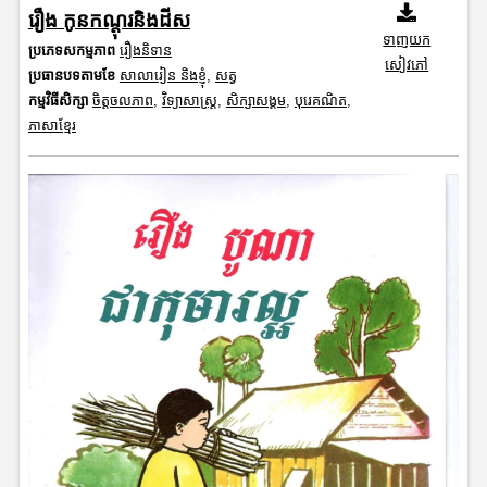
រឿង កូនកណ្តុរនិងដីស
ទាញយក
ប្រភេទសកម្មភាព
រឿងនិទាន
សៀវភៅ
ប្រធានបទតាមខែ
សាលារៀន និងខ្ញុំ
,
សត្វ
កម្មវិធីសិក្សា
ចិត្តចលភាព
,
វិទ្យាសាស្រ្ត
,
សិក្សាសង្គម
,
បុរេគណិត
,
ភាសាខ្មែរ