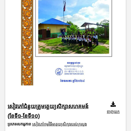
សៀវភៅជំនួយគ្រូមត្តេយ្យសិក្សាសហគមន៍
ទាញយក
(ខែទី១-ខែទី១០)
ប្រភេទសកម្មភាព
សៀវភៅកម្មវិធីមត្តេយ្យសិក្សារបស់ក្រសួង