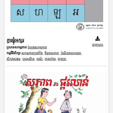
ក្តារផ្គុំអក្សរ
ទាញយក
ប្រភេទសកម្មភាព
ល្បែងសកម្មភាព
កម្មវិធីសិក្សា
សកម្មភាពប្រចាំថ្ងៃ
,
ចិត្តចលភាព
,
បំណិនចលករតូច
,
សិក្សាសង្គម
,
បុរេគណិត
,
ពណ៍
,
ភាសាខ្មែរ
,
ព្យញ្ជនៈ