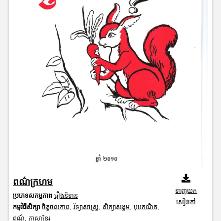
ពណ៌ក្រហម
ទាញយក
ប្រភេទសកម្មភាព
រឿងនិទាន
សៀវភៅ
កម្មវិធីសិក្សា
ចិត្តចលភាព
,
វិទ្យាសាស្រ្ត
,
សិក្សាសង្គម
,
បុរេគណិត
,
ពណ៍
,
ភាសាខ្មែរ