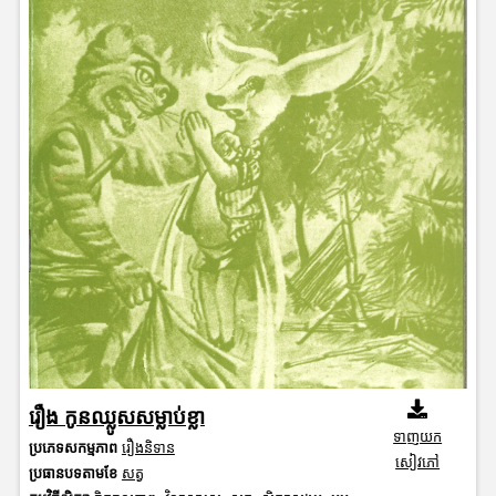
រឿង កូនឈ្លូសសម្លាប់ខ្លា
ទាញយក
ប្រភេទសកម្មភាព
រឿងនិទាន
សៀវភៅ
ប្រធានបទតាមខែ
សត្វ