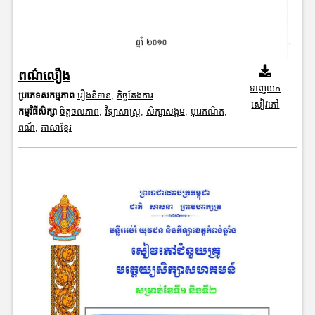
ពណ៌លឿង
ទាញយក
ប្រភេទសកម្មភាព
រឿងនិទាន
,
កិច្ចតែងការ
សៀវភៅ
កម្មវិធីសិក្សា
ចិត្តចលភាព
,
វិទ្យាសាស្រ្ត
,
សិក្សាសង្គម
,
បុរេគណិត
,
ពណ៍
,
ភាសាខ្មែរ