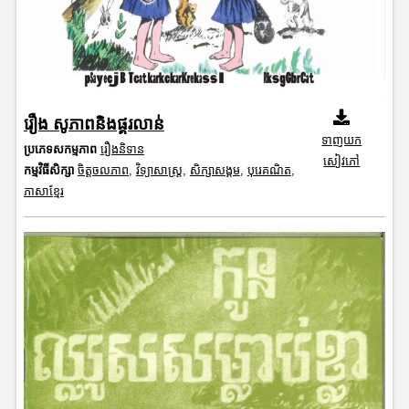
រឿង សូភាពនិងផ្គរលាន់
ទាញយក
ប្រភេទសកម្មភាព
រឿងនិទាន
សៀវភៅ
កម្មវិធីសិក្សា
ចិត្តចលភាព
,
វិទ្យាសាស្រ្ត
,
សិក្សាសង្គម
,
បុរេគណិត
,
ភាសាខ្មែរ