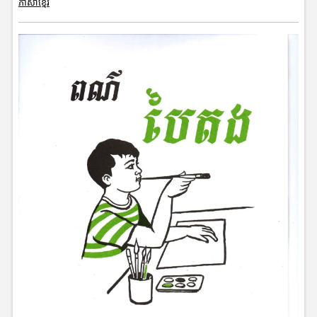
ភាសាខ្មែរ