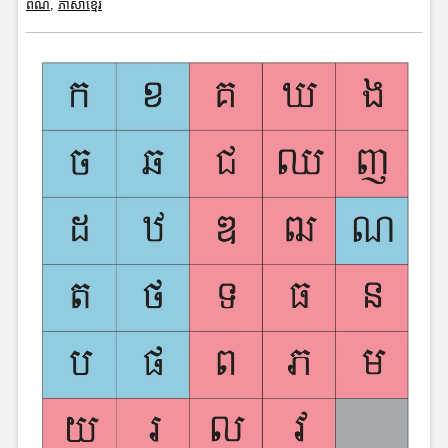
ពណ៍
,
ភាសាខ្មែរ