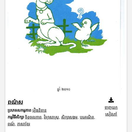
ពណ៌ស
ទាញយក
ប្រភេទសកម្មភាព
រឿងនិទាន
សៀវភៅ
កម្មវិធីសិក្សា
ចិត្តចលភាព
,
វិទ្យាសាស្រ្ត
,
សិក្សាសង្គម
,
បុរេគណិត
,
ពណ៍
,
ភាសាខ្មែរ