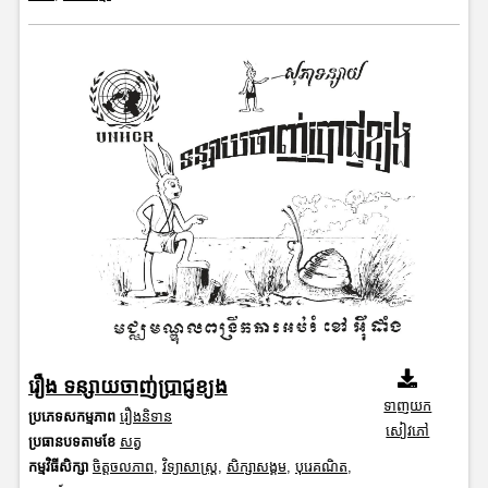
រឿង ទន្សាយចាញ់ប្រាជ្ញខ្យង
ទាញយក
ប្រភេទសកម្មភាព
រឿងនិទាន
សៀវភៅ
ប្រធានបទតាមខែ
សត្វ
កម្មវិធីសិក្សា
ចិត្តចលភាព
,
វិទ្យាសាស្រ្ត
,
សិក្សាសង្គម
,
បុរេគណិត
,