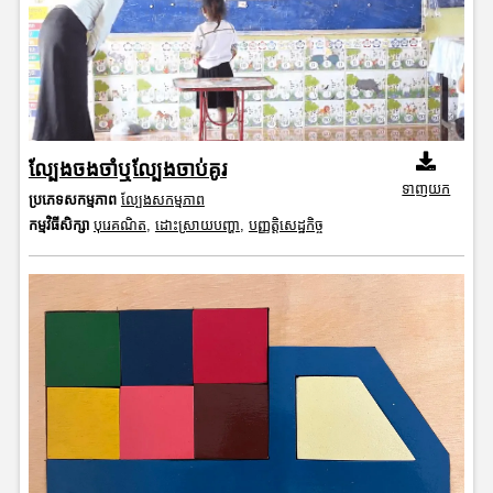
ល្បែងចងចាំឬល្បែងចាប់គូរ
ទាញយក
ប្រភេទសកម្មភាព
ល្បែងសកម្មភាព
កម្មវិធីសិក្សា
បុរេគណិត
,
ដោះស្រាយបញ្ហា
,
បញ្ញត្តិសេដ្ឋកិច្ច