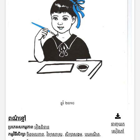
ពណ៌ខ្មៅ
ទាញយក
ប្រភេទសកម្មភាព
រឿងនិទាន
សៀវភៅ
កម្មវិធីសិក្សា
ចិត្តចលភាព
,
វិទ្យាសាស្រ្ត
,
សិក្សាសង្គម
,
បុរេគណិត
,