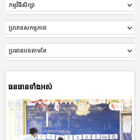
កម្មវិធីសិក្សា
ប្រភេទសកម្មភាព
ប្រធានបទតាមខែ
ធនធានទាំងអស់