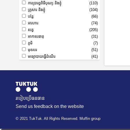
ការប្រារព្ធពិធីបុណ្យ និងខ្ញុំ
(110)
គ្រួសារ និងខ្ញុំ
(104)
បន្លែ
(66)
អារហារ
(74)
សត្វ
(205)
អាកាសធាតុ
(31)
ភូមិ
(7)
មុខរបរ
(51)
មធ្យោបាយធ្វើដំណើរ
(41)
របៀបប្រើធនធាន
Send us feedback on the website
© 2021 TukTuk. All Rights Reserved. Muffin group