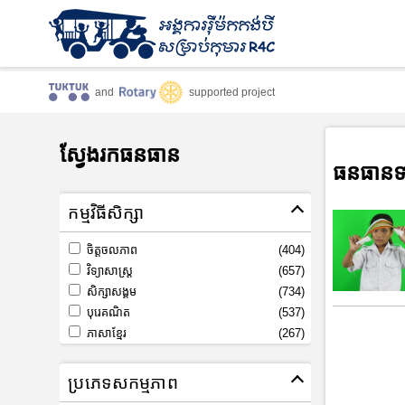
and
supported project
ស្វែងរកធនធាន
ធនធានទ
កម្មវិធីសិក្សា
ចិត្តចលភាព
(404)
វិទ្យាសាស្រ្ត
(657)
សិក្សាសង្គម
(734)
បុរេគណិត
(537)
ភាសាខ្មែរ
(267)
ប្រភេទសកម្មភាព