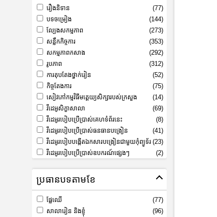
រឿងនិទាន
(77)
បទចម្រៀង
(144)
ល្បែងសកម្មភាព
(273)
សន្លឹកកិច្ចការ
(353)
សកម្មភាពកសាង
(292)
រូបភាព
(312)
ការតុបតែងថ្នាក់រៀន
(52)
កិច្ចតែងការ
(75)
សៀវភៅកម្មវិធីមត្តេយ្យសិក្សារបស់ក្រសួង
(14)
វីដេអូសិក្ខាសាលា
(69)
វីដេអូរបៀបប្រើប្រាស់គេហទំព័រនេះ
(8)
វីដេអូរបៀបប្រើប្រាស់ធនធានបង្រៀន
(41)
វីដេអូរបៀបបង្កើតឯកសារបង្រៀនជាមួយកុំព្យូទ័រ
(23)
វីដេអូរបៀបប្រើប្រាស់ឧបករណ៍ផ្សេងៗ
(2)
ប្រធានបទតាមខែ
ផ្លែឈើ
(77)
សាលារៀន និងខ្ញុំ
(96)