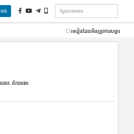
ទំនង
មេរៀនដែលមិនត្រូវការសម្ភារ
សធាតុ
,
សិក្សាសង្គម