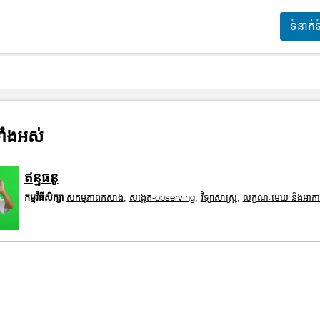
ទំនាក់
ាំងអស់
ឥន្ទធនូ
កម្មវិធីសិក្សា
សកម្មភាពកសាង
,
សង្កេត-observing
,
វិទ្យាសាស្រ្ត
,
លក្ខណៈមេឃ និងអាកា