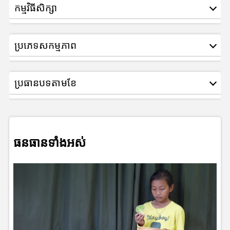
កម្មវិធីសិក្សា
ប្រភេទសកម្មភាព
ប្រធានបទតាមខែ
ធនធានទាំងអស់