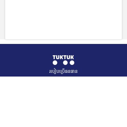
របៀបប្រើធនធាន
Send us feedback on the website
© 2021 TukTuk. All Rights Reserved. Muffin group
REQUEST A RESOURCE