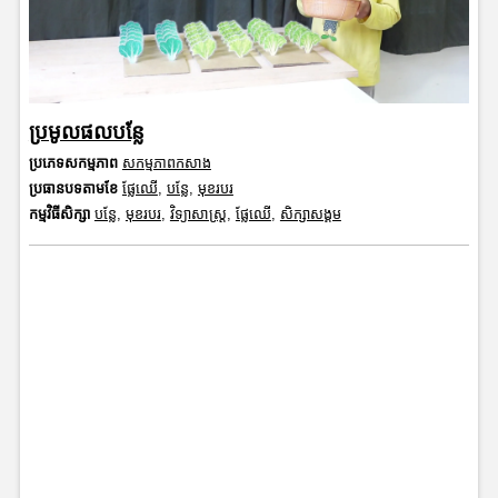
ប្រមូលផលបន្លែ
ប្រភេទសកម្មភាព
សកម្មភាពកសាង
ប្រធានបទតាមខែ
ផ្លែឈើ
,
បន្លែ
,
មុខរបរ
កម្មវិធីសិក្សា
បន្លែ
,
មុខរបរ
,
វិទ្យាសាស្រ្ត
,
ផ្លែឈើ
,
សិក្សាសង្គម