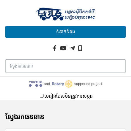
ទំនាក់ទំនង
and
supported project
មេរៀនដែលមិនត្រូវការសម្ភារ
ស្វែងរកធនធាន