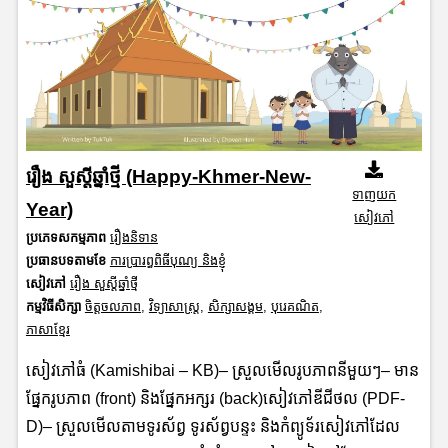
រឿង សួស្តីឆ្នាំថ្មី (Happy-Khmer-New-
ទាញយក
Year)
សៀវភៅ
ប្រភេទសកម្មភាព
រឿងនិទាន
ប្រធានបទតាមខែ
ការប្រារព្ធពិធីបុណ្យ និងខ្ញុំ
សៀវភៅ
រឿង សួស្តីឆ្នាំថ្មី
កម្មវិធីសិក្សា
ចិត្តចលភាព
,
វិទ្យាសាស្រ្ត
,
សិក្សាសង្គម
,
បុរេគណិត
,
ភាសាខ្មែរ
សៀវភៅធំ (Kamishibai – KB)– ស្រួលមើលរូបភាពនីមួយៗ– មាន
ផ្នែករូបភាព (front) និងផ្នែកអក្សរ (back)សៀវភៅឌីជីថល (PDF-
D)– ស្រួលមើលតាមទូរស័ព្វ ទូរស័ព្វបន្ទះ និងកំព្យូទ័រសៀវភៅដែល