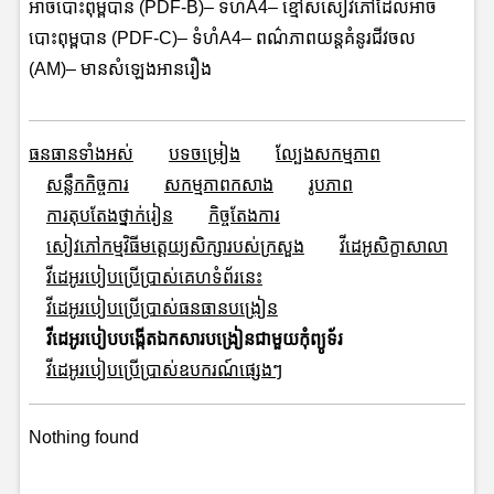
អាចបោះពុម្ពបាន (PDF-B)– ទំហំA4– ខ្មៅសសៀវភៅដែលអាច
បោះពុម្ពបាន (PDF-C)– ទំហំA4– ពណ៌ភាពយន្តគំនូរជីវចល
(AM)– មានសំឡេងអានរឿង
ធនធានទាំងអស់
បទចម្រៀង
ល្បែងសកម្មភាព
សន្លឹកកិច្ចការ
សកម្មភាពកសាង
រូបភាព
ការតុបតែងថ្នាក់រៀន
កិច្ចតែងការ
សៀវភៅកម្មវិធីមត្តេយ្យសិក្សារបស់ក្រសួង
វីដេអូសិក្ខាសាលា
វីដេអូរបៀបប្រើប្រាស់គេហទំព័រនេះ
វីដេអូរបៀបប្រើប្រាស់ធនធានបង្រៀន
វីដេអូរបៀបបង្កើតឯកសារបង្រៀនជាមួយកុំព្យូទ័រ
វីដេអូរបៀបប្រើប្រាស់ឧបករណ៍ផ្សេងៗ
Nothing found