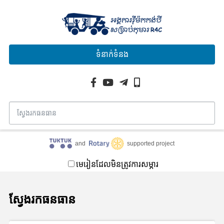
ទំនាក់ទំនង
and
supported project
មេរៀនដែលមិនត្រូវការសម្ភារ
ស្វែងរកធនធាន